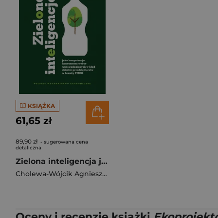
KSIĄŻKA
61,65 zł
89,90 zł
- sugerowana cena
detaliczna
Zielona inteligencja jako kompetencja konsumenta wobec wprowadzających w błąd działań przedsiębiorstw w branży FMCG
Cholewa-Wójcik Agnieszka
,
Magdalena Sułek-Domańska
,
Oceny i recenzje książki
Ekoprojekto