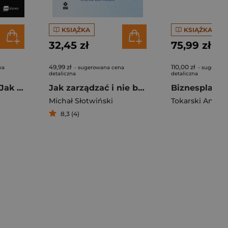
KSIĄŻKA
KSIĄŻKA
32,45 zł
75,99 zł
49,99 zł
110,00 zł
na
- sugerowana cena
- sugerowa
detaliczna
detaliczna
Cykl życia firmy. Jak optymalizować decyzje zarządcze i inwestycyjne na poszczególnych etapach rozwoju biznesu
Jak zarządzać i nie być świnią. Dylematy przywództwa
Michał Słotwiński
Tokarski Andrze
8,3 (4)