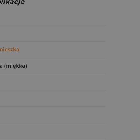
likacje
nieszka
a (miękka)