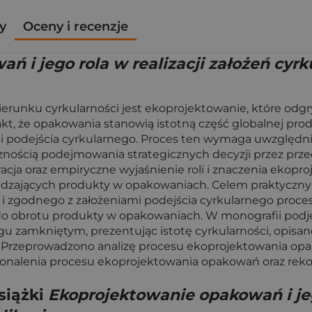
y
Oceny i recenzje
 i jego rola w realizacji założeń cyr
runku cyrkularności jest ekoprojektowanie, które odg
kt, że opakowania stanowią istotną część globalnej pr
i podejścia cyrkularnego. Proces ten wymaga uwzględnie
znością podejmowania strategicznych decyzji przez prze
acja oraz empiryczne wyjaśnienie roli i znaczenia ekop
dzających produkty w opakowaniach. Celem praktycznym
 i zgodnego z założeniami podejścia cyrkularnego pro
o obrotu produkty w opakowaniach. W monografii podję
gu zamkniętym, prezentując istotę cyrkularności, opisan
. Przeprowadzono analizę procesu ekoprojektowania opa
konalenia procesu ekoprojektowania opakowań oraz rek
siążki
Ekoprojektowanie opakowań i jego