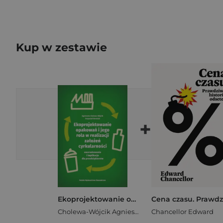
Kup w zestawie
+
Ekoprojektowanie opakowań i jego rola w realizacji założeń cyrkularności: uwarunkowania i implikacje
Cholewa-Wójcik Agnieszka
Chancellor Edward