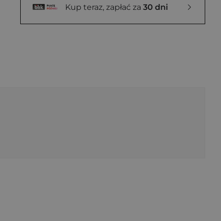
Kup teraz, zapłać za
30 dni