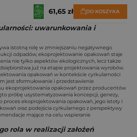
61,65 zł
DO KOSZYKA
kularności: uwarunkowania i
rywa istotną rolę w zmniejszaniu negatywnego
odukcji odpadów, ekoprojektowanie opakowań staje
nia nie tylko aspektów ekologicznych, lecz także
dsiębiorstwa już na etapie projektowania wyrobów.
rojektowania opakowań w kontekście cyrkularności
 jest sformułowanie i przedstawienie
cesu ekoprojektowania opakowań przez producentów
to próbę usystematyzowania koncepcji, genezy,
o proces ekoprojektowania opakowań, jego istoty i
kowań oraz podejścia cyrkularnego z perspektywy
omendacje mające na celu wspieranie
 rola w realizacji założeń