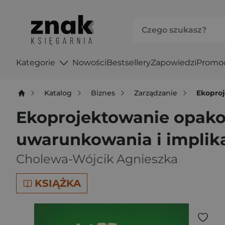
Kategorie
Nowości
Bestsellery
Zapowiedzi
Promo
Katalog
Biznes
Zarządzanie
Ekoproj
Ekoprojektowanie opakowa
uwarunkowania i implik
Cholewa-Wójcik Agnieszka
KSIĄŻKA