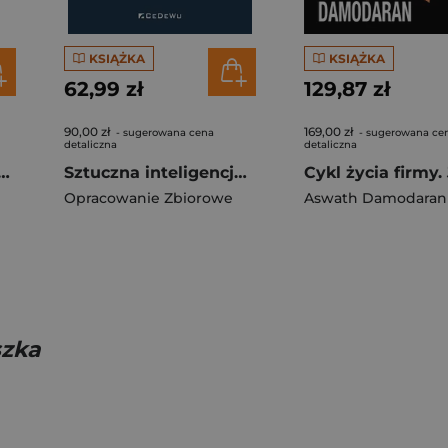
KSIĄŻKA
KSIĄŻKA
62,99 zł
129,87 zł
90,00 zł
169,00 zł
- sugerowana cena
- sugerowana ce
detaliczna
detaliczna
a z wynagrodzeń i zasiłków 2026
Sztuczna inteligencja jako narzędzie doskonalenia metod zarządzania
Opracowanie Zbiorowe
Aswath Damodaran
szka