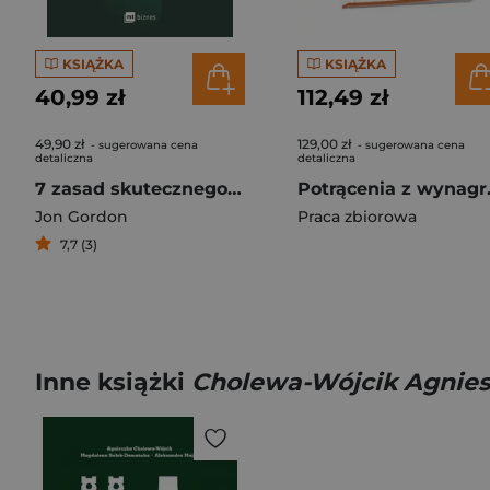
KSIĄŻKA
KSIĄŻKA
40,99 zł
112,49 zł
49,90 zł
129,00 zł
- sugerowana cena
- sugerowana cena
detaliczna
detaliczna
7 zasad skutecznego zespołu. Jak budować współpracę, zaangażowanie i efektywność
Potrąceni
Jon Gordon
Praca zbiorowa
7,7 (3)
Inne książki
Cholewa-Wójcik Agnie