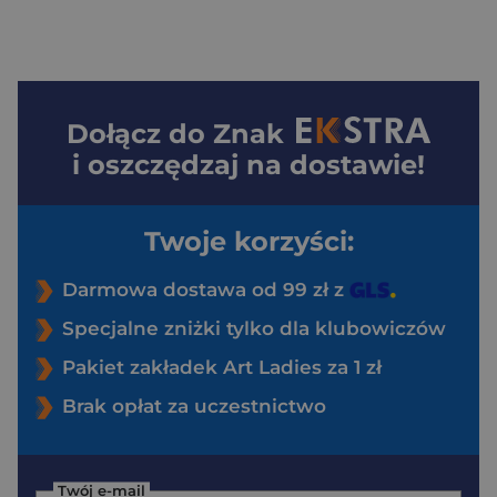
Dołącz do
Znak
i oszczędzaj na dostawie!
Twoje korzyści:
Darmowa dostawa od 99 zł z
Specjalne zniżki tylko dla klubowiczów
Pakiet zakładek Art Ladies za 1 zł
Brak opłat za uczestnictwo
Twój e-mail