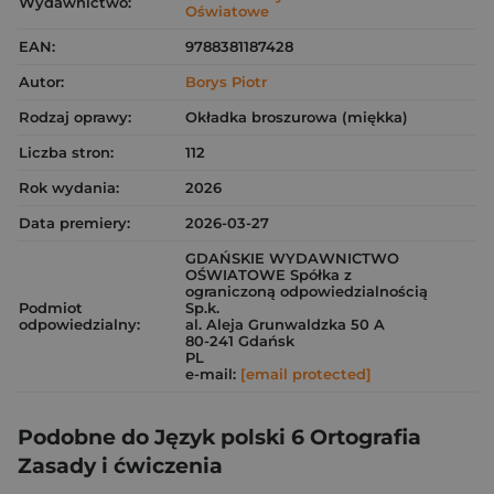
Wydawnictwo:
Oświatowe
EAN:
9788381187428
Autor:
Borys Piotr
Rodzaj oprawy:
Okładka broszurowa (miękka)
Liczba stron:
112
Rok wydania:
2026
Data premiery:
2026-03-27
GDAŃSKIE WYDAWNICTWO
OŚWIATOWE Spółka z
ograniczoną odpowiedzialnością
Podmiot
Sp.k.
odpowiedzialny:
al. Aleja Grunwaldzka 50 A
80-241 Gdańsk
PL
e-mail:
[email protected]
Podobne do Język polski 6 Ortografia
Zasady i ćwiczenia