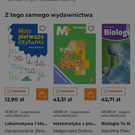
Z tego samego wydawnictwa
KSIĄŻKA
KSIĄŻKA
KSIĄŻKA
12,90 zł
43,31 zł
42,71 zł
12,90 zł
49,80 zł
49,00 zł
- sugerowana
- sugerowana
- sugerowa
cena detaliczna
cena detaliczna
cena detaliczna
Lokomotywa 1 Moje pierwsze czytanki
Matematyka z plusem podręcznik dla klasy 4 szkoły podstawowej EDYCJA 2026
Opracowanie Zbiorowe
Małgorzata Dobrowolska
,
Zarzycki Pio