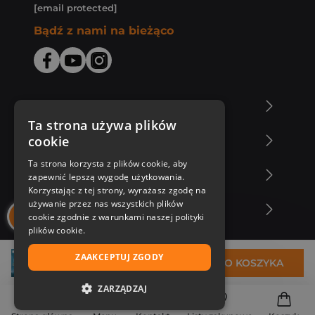
[email protected]
Bądź z nami na bieżąco
O Księgarni Znak
Ta strona używa plików
cookie
Zakupy u nas
Ta strona korzysta z plików cookie, aby
Nasza oferta
zapewnić lepszą wygodę użytkowania.
Korzystając z tej strony, wyrażasz zgodę na
używanie przez nas wszystkich plików
Nasi autorzy
cookie zgodnie z warunkami naszej polityki
plików cookie.
ZAAKCEPTUJ ZGODY
18,30 zł
DO KOSZYKA
ZARZĄDZAJ