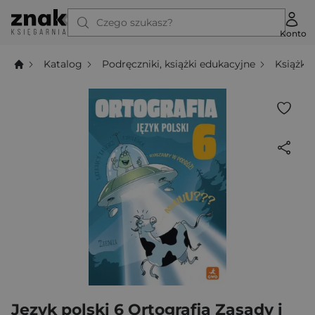
Czego szukasz?
Konto
Katalog
Podręczniki, książki edukacyjne
Książki
Język polski 6 Ortografia Zasady i