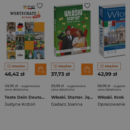
KSIĄŻKA
KSIĄŻKA
KSIĄŻKA
46,42 zł
37,73 zł
42,99 zł
49,90 zł
59,99 zł
69,99 zł
- sugerowana
- sugerowana
- sugerowa
cena detaliczna
cena detaliczna
cena detaliczna
Teste Dein Deutsch PLUS Wortschatz 2 zestaw
Włoski. Starter. Język i kultura
Justyna Krztoń
Gadacz Joanna