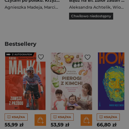
Czytam po polsku. Krzyżówki
Bądź na B1. Zbiór zadań z języka polskiego oraz przykładowe testy certyfikatowe dla poziomu B1
Agnieszka Madeja
,
Marcin Maciołek
Aleksandra Achtelik
,
Wioletta Hajduk-Gawron
Chwilowo niedostępny
Bestsellery
KSIĄŻKA
KSIĄŻKA
KSIĄŻKA
55,99 zł
53,59 zł
66,80 zł