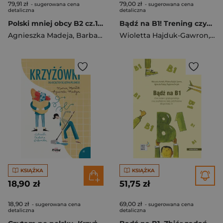
79,91 zł
79,00 zł
- sugerowana cena
- sugerowana cena
detaliczna
detaliczna
Polski mniej obcy B2 cz.1 Podręcznik + cz.2 Klucz
Bądź na B1! Trening czyni mistrza. Nowy zbiór zadań z języka polskiego dla poziomu B1 wyd. 2
Agnieszka Madeja
,
Barbara Morcinek-Abramczyk
Wioletta Hajduk-Gawron
,
Ag
KSIĄŻKA
KSIĄŻKA
18,90 zł
51,75 zł
18,90 zł
69,00 zł
- sugerowana cena
- sugerowana cena
detaliczna
detaliczna