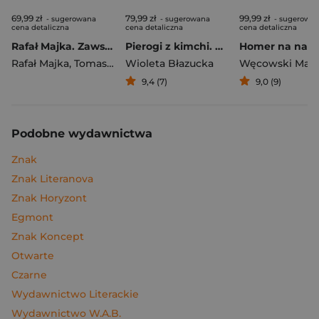
69,99 zł
79,99 zł
99,99 zł
- sugerowana
- sugerowana
- sugerowa
cena detaliczna
cena detaliczna
cena detaliczna
Rafał Majka. Zawsze z przodu. Rozmawia Tomasz Kalemba - książka z autografem
Pierogi z kimchi. Moje ulubione azjatyckie przepisy
Rafał Majka
,
Tomasz Kalemba
Wioleta Błazucka
Węcowski Mar
9,4 (7)
9,0 (9)
Podobne wydawnictwa
Znak
Znak Literanova
Znak Horyzont
Egmont
Znak Koncept
Otwarte
Czarne
Wydawnictwo Literackie
Wydawnictwo W.A.B.