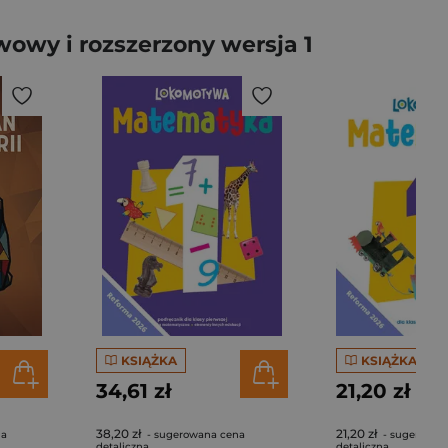
wy i rozszerzony wersja 1
KSIĄŻKA
KSIĄŻKA
34,61 zł
21,20 zł
38,20 zł
21,20 zł
na
- sugerowana cena
- sugerowan
detaliczna
detaliczna