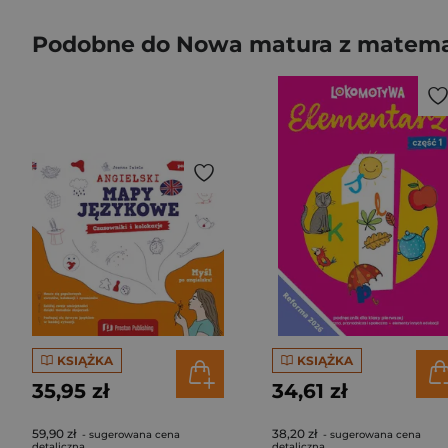
Podobne do Nowa matura z matematy
KSIĄŻKA
KSIĄŻKA
35,95 zł
34,61 zł
59,90 zł
38,20 zł
- sugerowana cena
- sugerowana cena
detaliczna
detaliczna