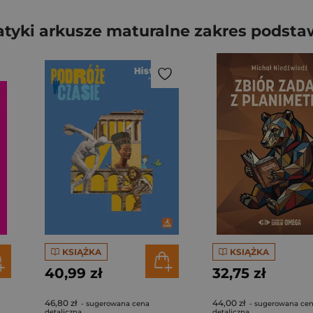
ki arkusze maturalne zakres podstawo
KSIĄŻKA
KSIĄŻKA
40,99 zł
32,75 zł
46,80 zł
44,00 zł
- sugerowana cena
- sugerowana ce
detaliczna
detaliczna