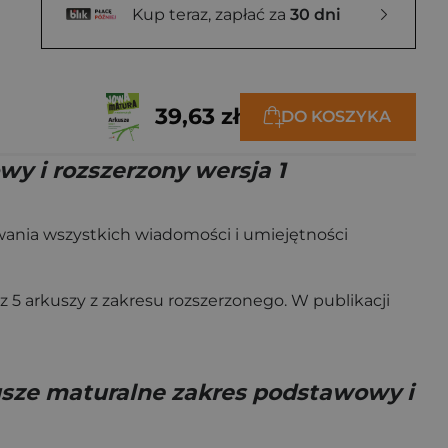
Kup teraz, zapłać za
30 dni
39,63 zł
DO KOSZYKA
 i rozszerzony wersja 1
wania wszystkich wiadomości i umiejętności
 5 arkuszy z zakresu rozszerzonego. W publikacji
sze maturalne zakres podstawowy i