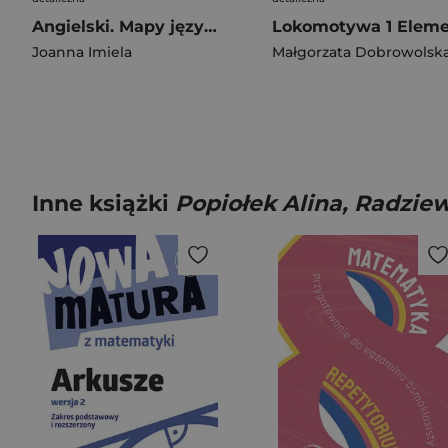
Angielski. Mapy językowe. Poziom B1-C1+ wyd. 2026
Joanna Imiela
Małgorzata Dobrowolsk
Inne książki
Popiołek Alina, Radzie