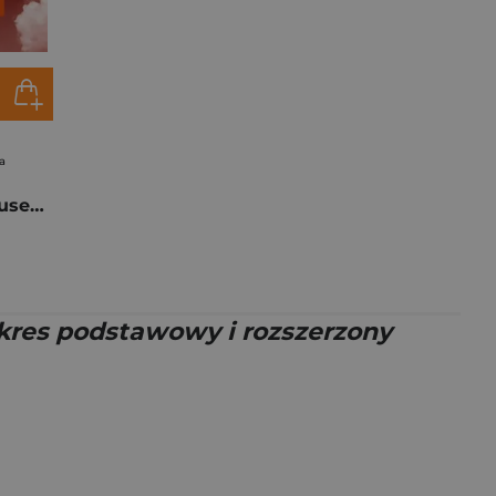
a
Matematyka z plusem 1 Zbiór zadań Szkoła ponadpodstawowa
kres podstawowy i rozszerzony