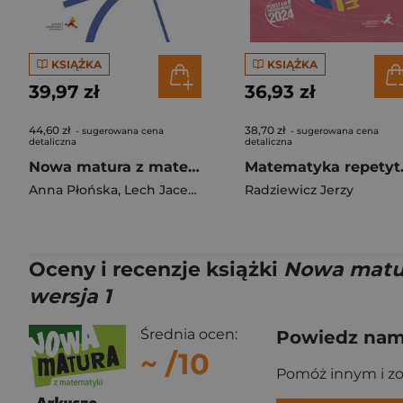
KSIĄŻKA
KSIĄŻKA
39,97 zł
36,93 zł
44,60 zł
38,70 zł
- sugerowana cena
- sugerowana cena
detaliczna
detaliczna
Nowa matura z matematyki. Arkusze maturalne. Zakres podstawowy i rozszerzony wersja 2
Matematyka repet
Anna Płońska
,
Lech Jacek
,
Radziewicz Jerzy
Radziewicz Jerzy
Oceny i recenzje książki
Nowa matur
wersja 1
Średnia ocen:
Powiedz nam,
~
/10
Pomóż innym i z