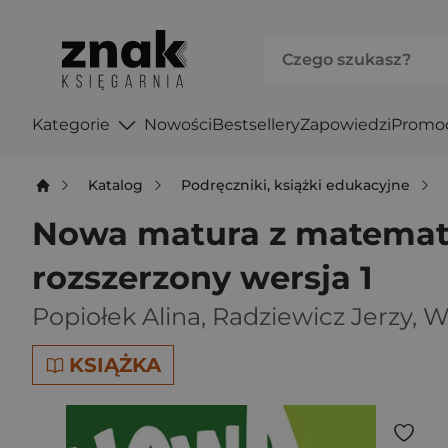
Kategorie
Nowości
Bestsellery
Zapowiedzi
Promo
Katalog
Podręczniki, książki edukacyjne
Nowa matura z matematy
rozszerzony wersja 1
Popiołek Alina
,
Radziewicz Jerzy
,
W
KSIĄŻKA