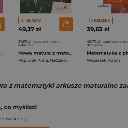
KSIĄŻKA
KSIĄŻKA
49,37 zł
39,63 zł
57,90 zł
43,70 zł
- sugerowana cena
- sugerowana cen
detaliczna
detaliczna
ytorium przygotowanie do egzaminu ósmoklasisty wyd. 2024
Nowa matura z matematyki Repetytorium Zakres podstawowy
Popiołek Alina
,
Radziewicz Jerzy
,
Lech Jacek
Wojaczek Adam
a z matematyki arkusze maturalne za
 co myślisz!
ostaw ocenę!