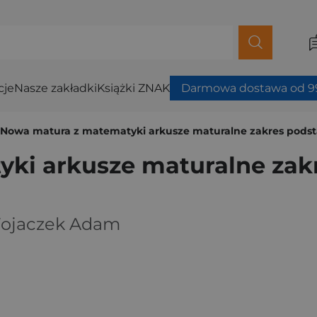
cje
Nasze zakładki
Książki ZNAK
Darmowa dostawa od 99
Nowa matura z matematyki arkusze maturalne zakres podsta
ki arkusze maturalne zak
ojaczek Adam