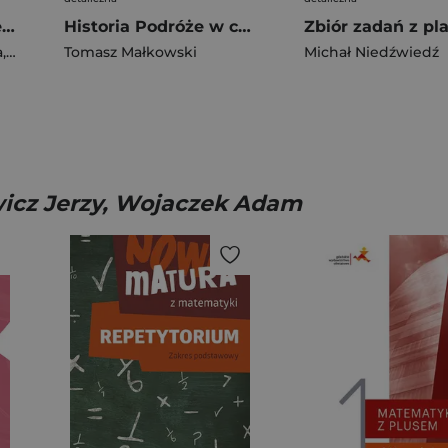
Lokomotywa 1 Elementarz cz 1 Podręcznik dla klasy pierwszej EDYCJA 2026
Historia Podróże w czasie podręcznik dla klasy 4 szkoły podstawowej EDYCJA 2026
a
,
Barbara Szczawińska
Tomasz Małkowski
,
Królikowska-Czarnota Katarzyna
Michał Niedźwiedź
,
Kulis
wicz Jerzy, Wojaczek Adam