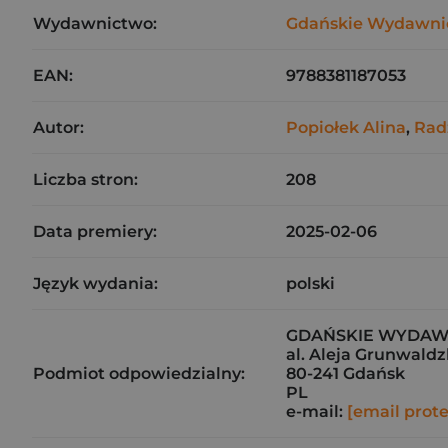
Wydawnictwo:
Gdańskie Wydawni
EAN:
9788381187053
Autor:
Popiołek Alina
,
Rad
Liczba stron:
208
Data premiery:
2025-02-06
Język wydania:
polski
GDAŃSKIE WYDAWNI
al. Aleja Grunwaldz
Podmiot odpowiedzialny:
80-241 Gdańsk
PL
e-mail:
[email prot