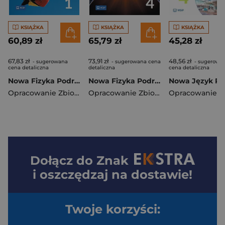
KSIĄŻKA
KSIĄŻKA
KSIĄŻKA
60,89 zł
65,79 zł
45,28 zł
67,83 zł
73,91 zł
48,56 zł
- sugerowana
- sugerowana cena
- sugerowa
cena detaliczna
detaliczna
cena detaliczna
Nowa Fizyka Podręcznik liceum i technikum klasa 1 zakres podstawowy
Nowa Fizyka Podręcznik liceum i technikum klasa 4 zakres rozszerzony
Opracowanie Zbiorowe
Opracowanie Zbiorowe
Dołącz do
Znak
i oszczędzaj na dostawie!
Twoje korzyści: