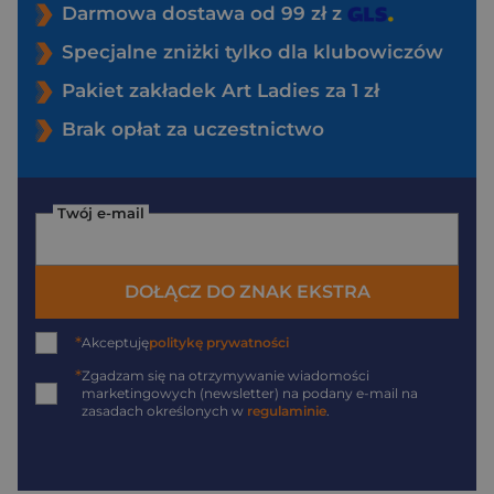
Darmowa dostawa od 99 zł z
Specjalne zniżki tylko dla klubowiczów
Pakiet zakładek Art Ladies za 1 zł
Brak opłat za uczestnictwo
Twój e-mail
DOŁĄCZ DO ZNAK EKSTRA
*
Akceptuję
politykę prywatności
*
Zgadzam się na otrzymywanie wiadomości
marketingowych (newsletter) na podany
e-mail
na
zasadach określonych w
regulaminie
.