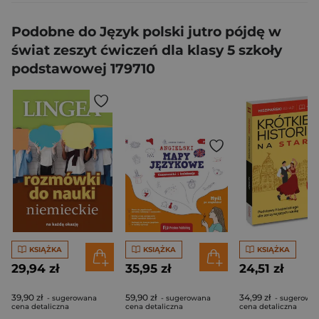
Podobne do Język polski jutro pójdę w
świat zeszyt ćwiczeń dla klasy 5 szkoły
podstawowej 179710
KSIĄŻKA
KSIĄŻKA
KSIĄŻKA
29,94 zł
35,95 zł
24,51 zł
39,90 zł
59,90 zł
34,99 zł
- sugerowana
- sugerowana
- sugerowa
cena detaliczna
cena detaliczna
cena detaliczna