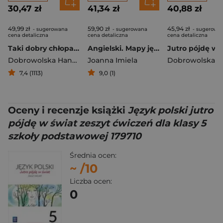
30,47 zł
41,34 zł
40,88 zł
49,99 zł
59,90 zł
45,94 zł
- sugerowana
- sugerowana
- sugerowa
cena detaliczna
cena detaliczna
cena detaliczna
Taki dobry chłopak. Sprawa Kajetana Poznańskiego
Angielski. Mapy językowe
Dobrowolska Hanna
Joanna Imiela
7,4 (1113)
9,0 (1)
Oceny i recenzje książki
Język polski jutro
pójdę w świat zeszyt ćwiczeń dla klasy 5
szkoły podstawowej 179710
Średnia ocen:
~
/10
Liczba ocen:
0