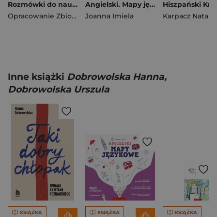
Rozmówki do nauki polsko-niemieckie
Angielski. Mapy językowe. Poziom B1-C1+ wyd. 2026
Opracowanie Zbiorowe
Joanna Imiela
Karpacz Natalia
Inne książki
Dobrowolska Hanna,
Dobrowolska Urszula
KSIĄŻKA
KSIĄŻKA
KSIĄŻKA