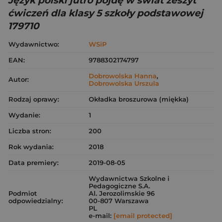
Język polski jutro pójdę w świat zeszyt
ćwiczeń dla klasy 5 szkoły podstawowej
179710
Wydawnictwo:
WSiP
EAN:
9788302174797
Dobrowolska Hanna
,
Autor:
Dobrowolska Urszula
Rodzaj oprawy:
Okładka broszurowa (miękka)
Wydanie:
1
Liczba stron:
200
Rok wydania:
2018
Data premiery:
2019-08-05
Wydawnictwa Szkolne i
Pedagogiczne S.A.
Podmiot
Al. Jerozolimskie 96
odpowiedzialny:
00-807 Warszawa
PL
e-mail:
[email protected]