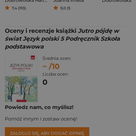
Dobrowolska Hanna
Joanna Imiela
7,4 (1113)
9,0 (1)
Oceny i recenzje książki
Jutro pójdę w
świat Język polski 5 Podręcznik Szkoła
podstawowa
Średnia ocen:
~
/10
Liczba ocen:
0
Powiedz nam, co myślisz!
Pomóż innym i zostaw ocenę!
ZALOGUJ SIĘ, ABY DODAĆ OPINIĘ