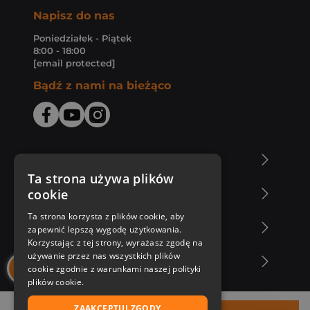
Napisz do nas
Poniedziałek - Piątek
8:00 - 18:00
[email protected]
Bądź z nami na bieżąco
O Księgarni Znak
Ta strona używa plików
cookie
Zakupy u nas
Ta strona korzysta z plików cookie, aby
Nasza oferta
zapewnić lepszą wygodę użytkowania.
Korzystając z tej strony, wyrażasz zgodę na
używanie przez nas wszystkich plików
Nasi autorzy
cookie zgodnie z warunkami naszej polityki
plików cookie.
ZAAKCEPTUJ ZGODY