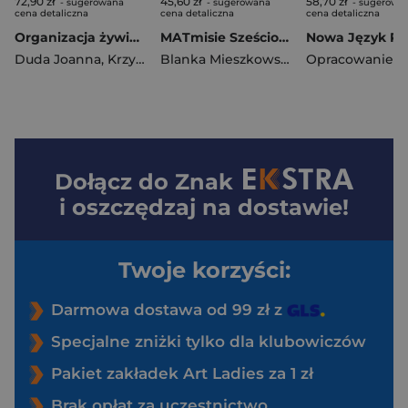
72,90 zł
45,60 zł
58,70 zł
- sugerowana
- sugerowana
- sugerowa
cena detaliczna
cena detaliczna
cena detaliczna
Organizacja żywienia i usług gastronomicznych Kwalifikacja HGT.12. Podręcznik do zawodu technik żywienia i usług gastronomicznych część 2
MATmisie Sześciolatek
Duda Joanna
,
Krzywda Sebastian
Blanka Mieszkowska
Dołącz do
Znak
i oszczędzaj na dostawie!
Twoje korzyści:
Darmowa dostawa od 99 zł z
Specjalne zniżki tylko dla klubowiczów
Pakiet zakładek Art Ladies za 1 zł
Brak opłat za uczestnictwo