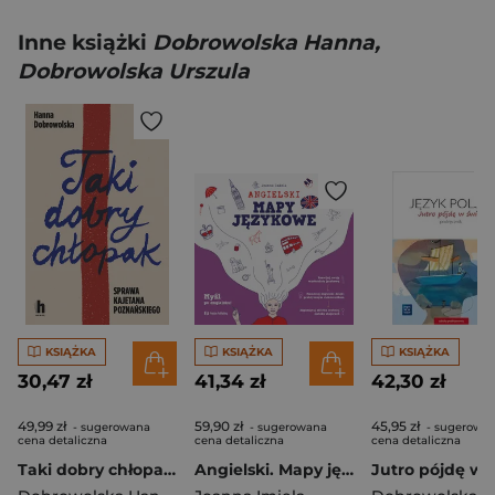
Inne książki
Dobrowolska Hanna,
Dobrowolska Urszula
KSIĄŻKA
KSIĄŻKA
KSIĄŻKA
30,47 zł
41,34 zł
42,30 zł
49,99 zł
59,90 zł
45,95 zł
- sugerowana
- sugerowana
- sugerowa
cena detaliczna
cena detaliczna
cena detaliczna
Taki dobry chłopak. Sprawa Kajetana Poznańskiego
Angielski. Mapy językowe