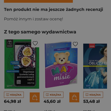
Ten produkt nie ma jeszcze żadnych recenzji
Pomóż innym i zostaw ocenę!
Z tego samego wydawnictwa
KSIĄŻKA
KSIĄŻKA
KSIĄŻKA
64,98 zł
45,60 zł
53,48 zł