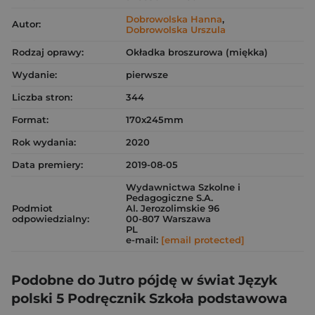
Dobrowolska Hanna
,
Autor:
Dobrowolska Urszula
Rodzaj oprawy:
Okładka broszurowa (miękka)
Wydanie:
pierwsze
Liczba stron:
344
Format:
170x245mm
Rok wydania:
2020
Data premiery:
2019-08-05
Wydawnictwa Szkolne i
Pedagogiczne S.A.
Podmiot
Al. Jerozolimskie 96
odpowiedzialny:
00-807 Warszawa
PL
e-mail:
[email protected]
Podobne do Jutro pójdę w świat Język
polski 5 Podręcznik Szkoła podstawowa