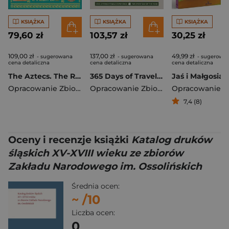
KSIĄŻKA
KSIĄŻKA
KSIĄŻKA
79,60 zł
103,57 zł
30,25 zł
109,00 zł
137,00 zł
49,99 zł
- sugerowana
- sugerowana
- sugerowa
cena detaliczna
cena detaliczna
cena detaliczna
The Aztecs. The Rise and Fall of a Mighty Empire
365 Days of Travel. Lonely Planet
Jaś i Małgosia
Opracowanie Zbiorowe
Opracowanie Zbiorowe
7,4 (8)
Oceny i recenzje książki
Katalog druków
śląskich XV-XVIII wieku ze zbiorów
Zakładu Narodowego im. Ossolińskich
Średnia ocen:
~
/10
Liczba ocen:
0