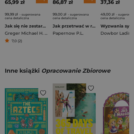
65,99 zł
86,87 zł
37,36 zł
99,99 zł
99,00 zł
49,00 zł
- sugerowana
- sugerowana
- sugerowa
cena detaliczna
cena detaliczna
cena detaliczna
Jak się nie zestarzeć. Naukowe podejście do zachowania zdrowia mimo upływu lat
Jak przetrwać w rodzinie patchworkowej?
Greger Michael H. dr
Papernow P.L.
Dowbor Ladisl
7,0 (2)
Inne książki
Opracowanie Zbiorowe