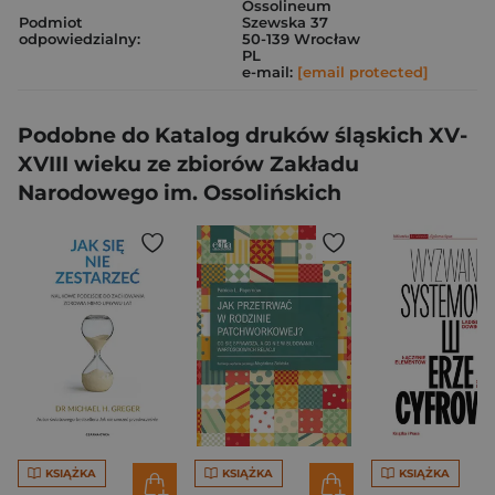
Ossolineum
Podmiot
Szewska 37
odpowiedzialny:
50-139 Wrocław
PL
e-mail:
[email protected]
Podobne do Katalog druków śląskich XV-
XVIII wieku ze zbiorów Zakładu
Narodowego im. Ossolińskich
KSIĄŻKA
KSIĄŻKA
KSIĄŻKA