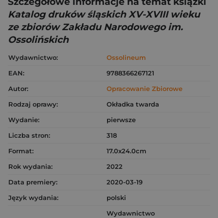
Szczegółowe informacje na temat książki
Katalog druków śląskich XV-XVIII wieku
ze zbiorów Zakładu Narodowego im.
Ossolińskich
Wydawnictwo:
Ossolineum
EAN:
9788366267121
Autor:
Opracowanie Zbiorowe
Rodzaj oprawy:
Okładka twarda
Wydanie:
pierwsze
Liczba stron:
318
Format:
17.0x24.0cm
Rok wydania:
2022
Data premiery:
2020-03-19
Język wydania:
polski
Wydawnictwo