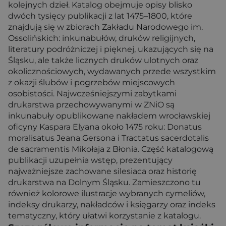
kolejnych dzieł. Katalog obejmuje opisy blisko
dwóch tysięcy publikacji z lat 1475–1800, które
znajdują się w zbiorach Zakładu Narodowego im.
Ossolińskich: inkunabułów, druków religijnych,
literatury podróżniczej i pięknej, ukazujących się na
Śląsku, ale także licznych druków ulotnych oraz
okolicznościowych, wydawanych przede wszystkim
z okazji ślubów i pogrzebów miejscowych
osobistości. Najwcześniejszymi zabytkami
drukarstwa przechowywanymi w ZNiO są
inkunabuły opublikowane nakładem wrocławskiej
oficyny Kaspara Elyana około 1475 roku: Donatus
moralisatus Jeana Gersona i Tractatus sacerdotalis
de sacramentis Mikołaja z Błonia. Część katalogową
publikacji uzupełnia wstęp, prezentujący
najważniejsze zachowane silesiaca oraz historię
drukarstwa na Dolnym Śląsku. Zamieszczono tu
również kolorowe ilustracje wybranych cymeliów,
indeksy drukarzy, nakładców i księgarzy oraz indeks
tematyczny, który ułatwi korzystanie z katalogu.