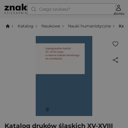
Czego szukasz?
Konto
Katalog
Naukowe
Nauki humanistyczne
Kata
Katalog druków śląskich XV-XVIII