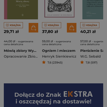
KSIĄŻKA
KSIĄŻKA
KSIĄŻKA
29,71 zł
37,80 zł
40,21 zł
44,00 zł
59,00 zł
57,00 zł
- sugerowana
- sugerowana
- sugerowa
cena detaliczna
cena detaliczna
cena detaliczna
Mówią zbiory Wykłady ossolińskie 2019-2020
Ogniem i mieczem
Opracowanie Zbiorowe
Henryk Sienkiewicz
W.G. Sebald
7,6 (23945)
7,8 (597)
Dołącz do
Znak
i oszczędzaj na dostawie!