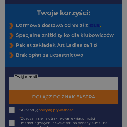
Twoje korzyści:
Darmowa dostawa od 99 zł z
Specjalne zniżki tylko dla klubowiczów
Pakiet zakładek Art Ladies za 1 zł
Brak opłat za uczestnictwo
Twój e-mail
DOŁĄCZ DO ZNAK EKSTRA
*
Akceptuję
politykę prywatności
*
Zgadzam się na otrzymywanie wiadomości
marketingowych (newsletter) na podany
e-mail
na