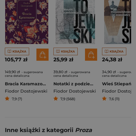
KSIĄŻKA
KSIĄŻKA
KSIĄŻKA
105,77 zł
25,99 zł
24,38 zł
149,90 zł
39,80 zł
34,90 zł
- sugerowana
- sugerowana
- sugerowa
cena detaliczna
cena detaliczna
cena detaliczna
Bracia Karamazow. Edycja elegancka
Notatki z podziemia
Fiodor Dostojewski
Fiodor Dostojewski
Fiodor Dostoje
7,9 (7)
7,9 (568)
7,6 (11)
Inne książki z kategorii
Proza