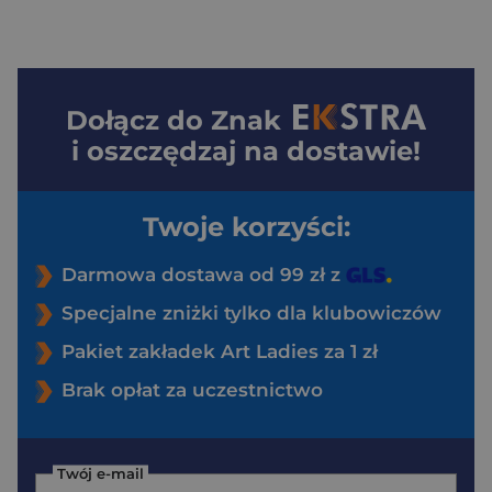
Dołącz do
Znak
i oszczędzaj na dostawie!
Twoje korzyści:
Darmowa dostawa od 99 zł z
Specjalne zniżki tylko dla klubowiczów
Pakiet zakładek Art Ladies za 1 zł
Brak opłat za uczestnictwo
Twój e-mail