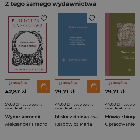
Z tego samego wydawnictwa
KSIĄŻKA
KSIĄŻKA
KSIĄŻKA
42,87 zł
29,71 zł
29,71 zł
57,00 zł
44,00 zł
44,00 zł
- sugerowana
- sugerowana
- sugerowa
cena detaliczna
cena detaliczna
cena detaliczna
Wybór komedii
blisko z daleka listy 1970-2003 M. Karpowicz, T. Karpowicz, A. Falkiewicz, K. Miłobędzka
Aleksander Fredro
Karpowicz Maria