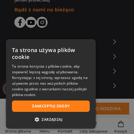
[email protected]
Bądź z nami na bieżąco
O Księgarni Znak
Ta strona używa plików
cookie
Zakupy u nas
Ta strona korzysta z plików cookie, aby
Nasza oferta
zapewnić lepszą wygodę użytkowania.
Korzystając z tej strony, wyrażasz zgodę na
używanie przez nas wszystkich plików
Nasi autorzy
cookie zgodnie z warunkami naszej polityki
plików cookie.
ZAAKCEPTUJ ZGODY
39,42 zł
DO KOSZYKA
ZARZĄDZAJ
NIEZBĘDNE
Strona główna
Menu
Kontakt
Listy zakupowe
Koszyk