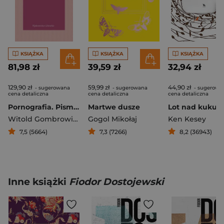
KSIĄŻKA
KSIĄŻKA
KSIĄŻKA
81,98 zł
39,59 zł
32,94 zł
129,90 zł
59,99 zł
44,90 zł
- sugerowana
- sugerowana
- sugerowa
cena detaliczna
cena detaliczna
cena detaliczna
Pornografia. Pisma zebrane
Martwe dusze
Witold Gombrowicz
Gogol Mikołaj
Ken Kesey
7,5 (5664)
7,3 (7266)
8,2 (36943)
Inne książki
Fiodor Dostojewski