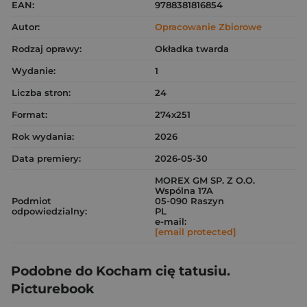
EAN:
9788381816854
Autor:
Opracowanie Zbiorowe
Rodzaj oprawy:
Okładka twarda
Wydanie:
1
Liczba stron:
24
Format:
274x251
Rok wydania:
2026
Data premiery:
2026-05-30
MOREX GM SP. Z O.O.
Wspólna 17A
Podmiot
05-090 Raszyn
odpowiedzialny:
PL
e-mail:
[email protected]
Podobne do Kocham cię tatusiu.
Picturebook