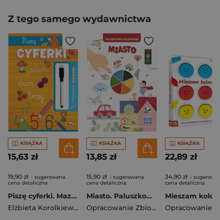
Z tego samego wydawnictwa
KSIĄŻKA
KSIĄŻKA
KSIĄŻKA
15,63 zł
13,85 zł
22,89 zł
19,90 zł
15,90 zł
34,90 zł
- sugerowana
- sugerowana
- sugerowa
cena detaliczna
cena detaliczna
cena detaliczna
Piszę cyferki. Mazak ścieralny
Miasto. Paluszkowe malowanie
Mieszam kolor
Elżbieta Korolkiewicz
Opracowanie Zbiorowe