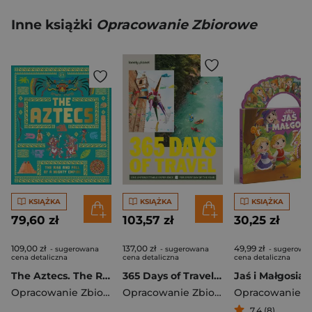
Inne książki
Opracowanie Zbiorowe
KSIĄŻKA
KSIĄŻKA
KSIĄŻKA
79,60 zł
103,57 zł
30,25 zł
109,00 zł
137,00 zł
49,99 zł
- sugerowana
- sugerowana
- sugerowa
cena detaliczna
cena detaliczna
cena detaliczna
The Aztecs. The Rise and Fall of a Mighty Empire
365 Days of Travel. Lonely Planet
Jaś i Małgosia
Opracowanie Zbiorowe
Opracowanie Zbiorowe
7,4 (8)