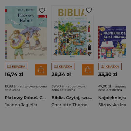
KSIĄŻKA
KSIĄŻKA
KSIĄŻKA
16,74 zł
28,34 zł
33,30 zł
19,99 zł
39,90 zł
47,90 zł
- sugerowana cena
- sugerowana
- sugerowa
detaliczna
cena detaliczna
cena detaliczna
Plażowy Rabuś. Czytam sobie. Poziom 3
Biblia. Czytaj, szukaj, odkrywaj
Joanna Jagiełło
Charlotte Thoroe
Ślizowska Moni