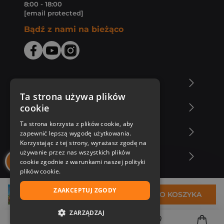
8:00 - 18:00
[email protected]
Bądź z nami na bieżąco
O Księgarni Znak
Ta strona używa plików
cookie
Zakupy u nas
Ta strona korzysta z plików cookie, aby
Nasza oferta
zapewnić lepszą wygodę użytkowania.
Korzystając z tej strony, wyrażasz zgodę na
używanie przez nas wszystkich plików
Nasi autorzy
cookie zgodnie z warunkami naszej polityki
plików cookie.
ZAAKCEPTUJ ZGODY
22,89 zł
DO KOSZYKA
ZARZĄDZAJ