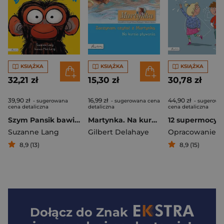
KSIĄŻKA
KSIĄŻKA
KSIĄŻKA
32,21 zł
15,30 zł
30,78 zł
39,90 zł
16,99 zł
44,90 zł
- sugerowana
- sugerowana cena
- sugerowa
cena detaliczna
detaliczna
cena detaliczna
Szym Pansik bawi się cały dzień
Martynka. Na kursie pływania. Zaczynam czytać z Martynką
Suzanne Lang
Gilbert Delahaye
8,9 (13)
8,9 (15)
Dołącz do
Znak