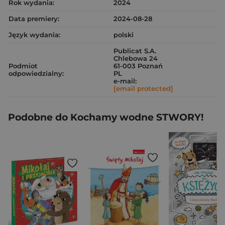
Rok wydania:
2024
Data premiery:
2024-08-28
Język wydania:
polski
Publicat S.A.
Chlebowa 24
Podmiot
61-003 Poznań
odpowiedzialny:
PL
e-mail:
[email protected]
Podobne do Kochamy wodne STWORY!