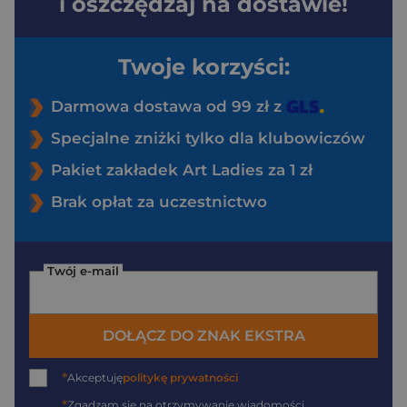
i oszczędzaj na dostawie!
Twoje korzyści:
Darmowa dostawa od 99 zł z
Specjalne zniżki tylko dla klubowiczów
Pakiet zakładek Art Ladies za 1 zł
Brak opłat za uczestnictwo
Twój e-mail
DOŁĄCZ DO ZNAK EKSTRA
*
Akceptuję
politykę prywatności
*
Zgadzam się na otrzymywanie wiadomości