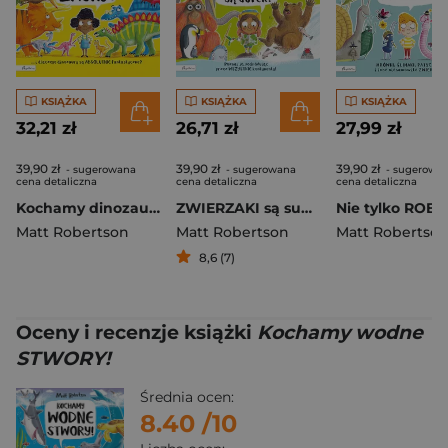
KSIĄŻKA
KSIĄŻKA
KSIĄŻKA
32,21 zł
26,71 zł
27,99 zł
39,90 zł
39,90 zł
39,90 zł
- sugerowana
- sugerowana
- sugerowa
cena detaliczna
cena detaliczna
cena detaliczna
Kochamy dinozaury!
ZWIERZAKI są super!
Matt Robertson
Matt Robertson
Matt Robertso
8,6 (7)
Oceny i recenzje książki
Kochamy wodne
STWORY!
Średnia ocen:
8.40
/10