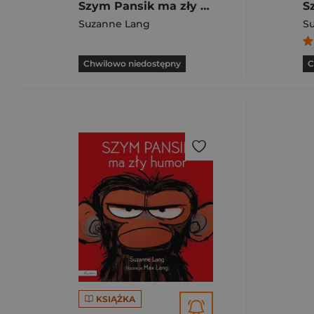
Szym Pansik ma zły humor
Suzanne Lang
S
Chwilowo niedostępny
C
KSIĄŻKA