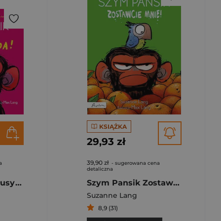
KSIĄŻKA
29,93 zł
39,90 zł
a
- sugerowana cena
detaliczna
Szym Pansik. Całusy? Ohyda!
Szym Pansik Zostawcie mnie!
Suzanne Lang
8,9 (31)