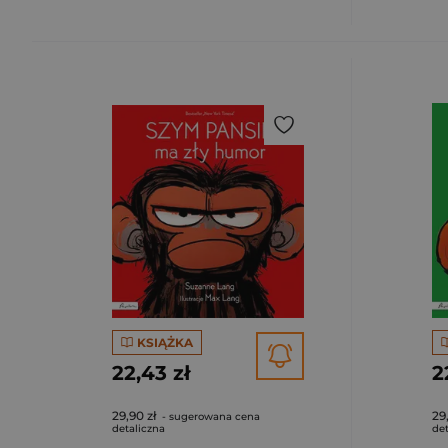
KSIĄŻKA
22,43 zł
2
29,90 zł
29
- sugerowana cena
detaliczna
det