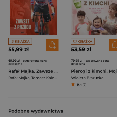
KSIĄŻKA
KSIĄŻKA
55,99 zł
53,59 zł
69,99 zł
79,99 zł
- sugerowana cena
- sugerowana cena
detaliczna
detaliczna
Rafał Majka. Zawsze z przodu. Rozmawia Tomasz Kalemba - książka z autografem
Pie
Rafał Majka
,
Tomasz Kalemba
Wioleta Błazucka
9,4 (7)
Podobne wydawnictwa