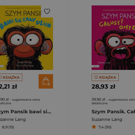
KSIĄŻKA
KSIĄŻKA
2,21 zł
28,93 zł
,90 zł
39,90 zł
- sugerowana cena
- sugerowana cen
aliczna
detaliczna
Szym Pansik bawi się cały dzień
uzanne Lang
Suzanne Lang
8,9 (13)
7,4 (30)