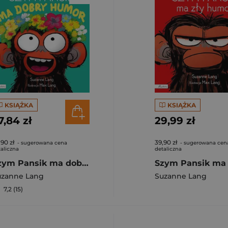
KSIĄŻKA
KSIĄŻKA
7,84 zł
29,99 zł
,90 zł
39,90 zł
- sugerowana cena
- sugerowana cen
aliczna
detaliczna
Szym Pansik ma dobry humor
uzanne Lang
Suzanne Lang
7,2 (15)