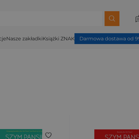
cje
Nasze zakładki
Książki ZNAK
Darmowa dostawa od 99