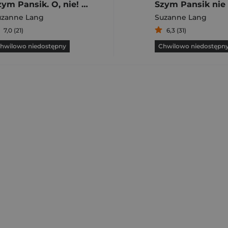
Szym Pansik. O, nie! Święta!
uzanne Lang
Suzanne Lang
7,0 (21)
6,3 (31)
hwilowo niedostępny
Chwilowo niedostępn