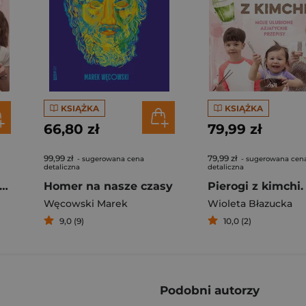
KSIĄŻKA
KSIĄŻKA
66,80 zł
79,99 zł
99,99 zł
79,99 zł
- sugerowana cena
- sugerowana cen
detaliczna
detaliczna
rogi z kimchi. Moje ulubione azjatyckie przepisy
Homer na nasze czasy
Węcowski Marek
Wioleta Błazucka
9,0 (9)
10,0 (2)
Podobni autorzy