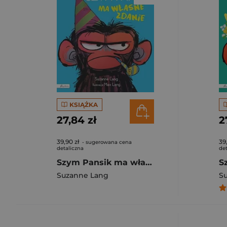
KSIĄŻKA
27,84 zł
2
39,90 zł
39
- sugerowana cena
detaliczna
det
Szym Pansik ma własne zdanie
Suzanne Lang
S