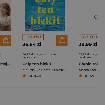
KSIĄŻKA
KSIĄŻKA
36,84 zł
39,99 zł
54,99 zł
59,99 zł
a
- sugerowana cena
- sugerowan
detaliczna
detaliczna
Pierogi z kimchi. Moje ulubione azjatyckie przepisy - książka z autografem
Cały ten błękit
Melissa Da Costa
,
Łukasz Müller
Marek Maruszc
7,8 (3673)
10,0 (2)