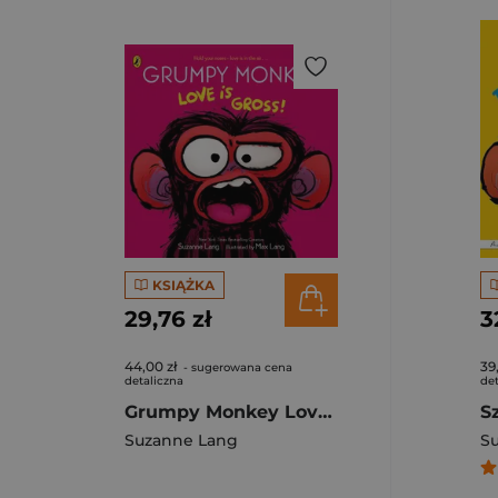
KSIĄŻKA
29,76 zł
3
44,00 zł
39
- sugerowana cena
detaliczna
det
Grumpy Monkey Love is Gross
Suzanne Lang
S