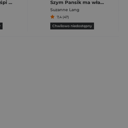
Szym Pansik nie śpi całą noc
Szym Pansik ma własne zdanie
Suzanne Lang
7,4 (47)
y
Chwilowo niedostępny