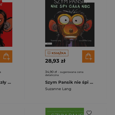
KSIĄŻKA
28,93 zł
34,90 zł
a
- sugerowana cena
detaliczna
Szym Pansik ma zły humor
Szym Pansik nie śpi całą noc
Suzanne Lang