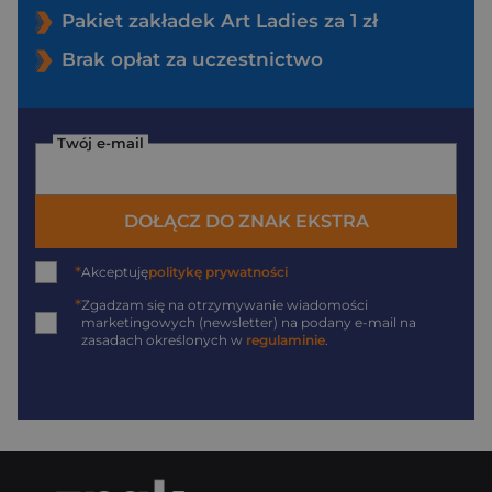
Pakiet zakładek Art Ladies za 1 zł
Brak opłat za uczestnictwo
Twój e-mail
DOŁĄCZ DO ZNAK EKSTRA
*
Akceptuję
politykę prywatności
*
Zgadzam się na otrzymywanie wiadomości
marketingowych (newsletter) na podany
e-mail
na
zasadach określonych w
regulaminie
.