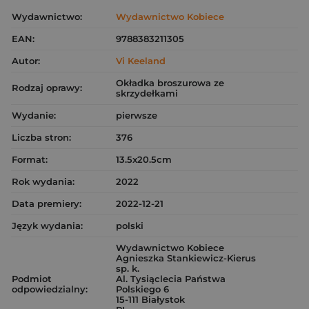
Wydawnictwo:
Wydawnictwo Kobiece
EAN:
9788383211305
Autor:
Vi Keeland
Okładka broszurowa ze
Rodzaj oprawy:
skrzydełkami
Wydanie:
pierwsze
Liczba stron:
376
Format:
13.5x20.5cm
Rok wydania:
2022
Data premiery:
2022-12-21
Język wydania:
polski
Wydawnictwo Kobiece
Agnieszka Stankiewicz-Kierus
sp. k.
Podmiot
Al. Tysiąclecia Państwa
odpowiedzialny:
Polskiego 6
15-111 Białystok