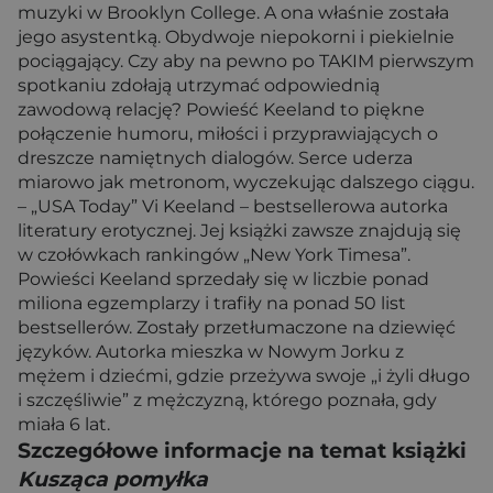
muzyki w Brooklyn College. A ona właśnie została
jego asystentką. Obydwoje niepokorni i piekielnie
pociągający. Czy aby na pewno po TAKIM pierwszym
spotkaniu zdołają utrzymać odpowiednią
zawodową relację? Powieść Keeland to piękne
połączenie humoru, miłości i przyprawiających o
dreszcze namiętnych dialogów. Serce uderza
miarowo jak metronom, wyczekując dalszego ciągu.
– „USA Today” Vi Keeland – bestsellerowa autorka
literatury erotycznej. Jej książki zawsze znajdują się
w czołówkach rankingów „New York Timesa”.
Powieści Keeland sprzedały się w liczbie ponad
miliona egzemplarzy i trafiły na ponad 50 list
bestsellerów. Zostały przetłumaczone na dziewięć
języków. Autorka mieszka w Nowym Jorku z
mężem i dziećmi, gdzie przeżywa swoje „i żyli długo
i szczęśliwie” z mężczyzną, którego poznała, gdy
miała 6 lat.
Szczegółowe informacje na temat książki
Kusząca pomyłka