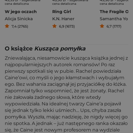
- sugerowana
- sugerowana
- sugerowa
cena detaliczna
cena detaliczna
cena detaliczna
W jego oczach
Ring Girl
Alicja Sinicka
K.N. Haner
Samantha You
7,4 (2765)
6,9 (1673)
6,7 (1717)
O książce
Kusząca pomyłka
Zniewalająca, niesamowicie kusząca książka jednej z
najpopularniejszych autorek romansów! Po raz
pierwszy spotkali się w pubie. Rachel powiedziała
Caine’owi, co myśli o jego kłamstwach i wybujałym
ego. Bez wahania zaciągnął jej przyjaciółkę do łóżka.
Zapomniał tylko wspomnieć, że jest żonaty. Rachel
nie żałowała żadnego słowa, które wtedy
wypowiedziała. Na idealnej twarzy Caine’a pojawił
się jednak tylko lekki uśmiech… Ups, chyba zaszła
pomyłka. Wyszła, mając nadzieję, że nigdy więcej go
nie spotka. A jednak – już następnego ranka okazało
się, że Caine jest nowym profesorem na wydziale