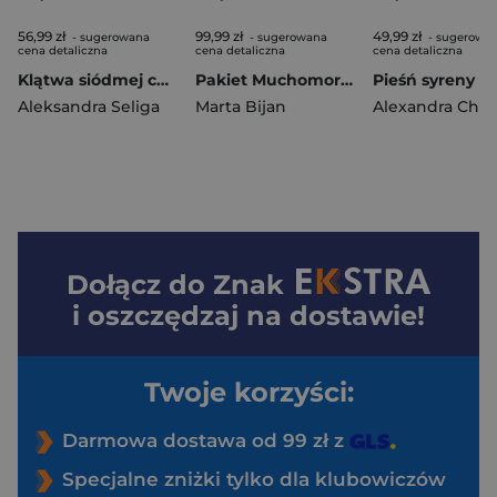
56,99 zł
99,99 zł
49,99 zł
- sugerowana
- sugerowana
- sugerowa
cena detaliczna
cena detaliczna
cena detaliczna
Klątwa siódmej córki. Duch Gór. Tom 1
Pakiet Muchomory w cukrze / Wakacje pod morzem
Pieśń syreny
Aleksandra Seliga
Marta Bijan
Alexandra Chri
Dołącz do
Znak
i oszczędzaj na dostawie!
Twoje korzyści:
Darmowa dostawa od 99 zł z
Specjalne zniżki tylko dla klubowiczów