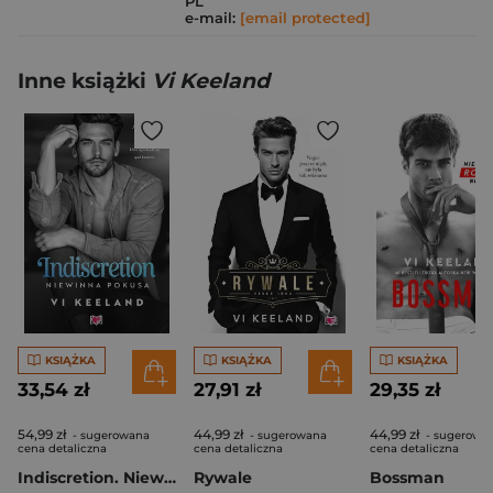
PL
e-mail:
[email protected]
Inne książki
Vi Keeland
KSIĄŻKA
KSIĄŻKA
KSIĄŻKA
33,54 zł
27,91 zł
29,35 zł
54,99 zł
44,99 zł
44,99 zł
- sugerowana
- sugerowana
- sugerowa
cena detaliczna
cena detaliczna
cena detaliczna
Indiscretion. Niewinna pokusa
Rywale
Bossman