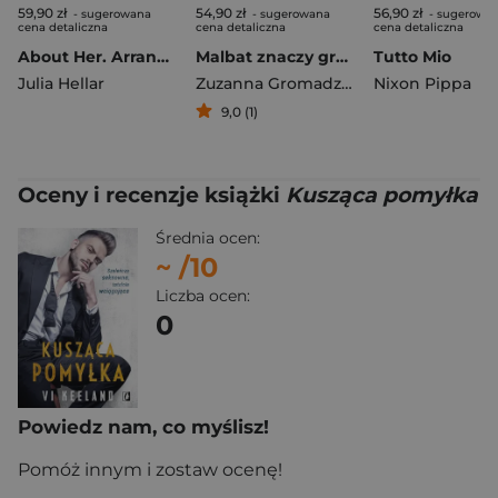
59,90 zł
54,90 zł
56,90 zł
- sugerowana
- sugerowana
- sugerowa
cena detaliczna
cena detaliczna
cena detaliczna
About Her. Arranged. Tom 2
Malbat znaczy grzech
Tutto Mio
Julia Hellar
Zuzanna Gromadzińska
Nixon Pippa
9,0 (1)
Oceny i recenzje książki
Kusząca pomyłka
Średnia ocen:
~
/10
Liczba ocen:
0
Powiedz nam, co myślisz!
Pomóż innym i zostaw ocenę!