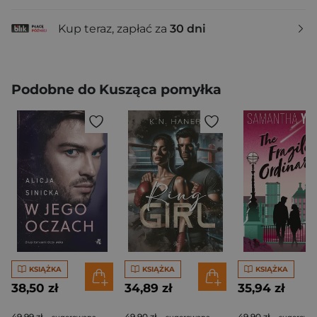
Kup teraz, zapłać za
30 dni
Podobne do Kusząca pomyłka
KSIĄŻKA
KSIĄŻKA
KSIĄŻKA
38,50 zł
34,89 zł
35,94 zł
49,99 zł
49,90 zł
49,90 zł