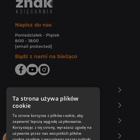
Napisz do nas
Poniedziałek - Piątek
8:00 - 18:00
[email protected]
Bądź z nami na bieżąco
O Księgarni Znak
Ta strona używa plików
cookie
Zakupy u nas
Ta strona korzysta z plików cookie, aby
Nasza oferta
zapewnić lepszą wygodę użytkowania.
Korzystając z tej strony, wyrażasz zgodę na
używanie przez nas wszystkich plików
Nasi autorzy
cookie zgodnie z warunkami naszej polityki