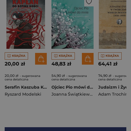
KSIĄŻKA
KSIĄŻKA
KSIĄŻKA
20,00 zł
48,83 zł
64,41 zł
20,00 zł
54,90 zł
74,90 zł
- sugerowana
- sugerowana
- sugerowa
cena detaliczna
cena detaliczna
cena detaliczna
Serafin Kaszuba Kapłan do szpiku kości
Ojciec Pio mówi do mnie Wskazówki na każdy dzień
Ryszard Modelski
Joanna Świątkiewicz