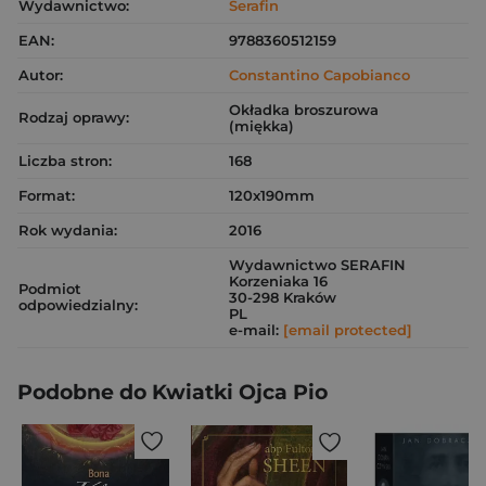
Wydawnictwo:
Serafin
EAN:
9788360512159
Autor:
Constantino Capobianco
Okładka broszurowa
Rodzaj oprawy:
(miękka)
Liczba stron:
168
Format:
120x190mm
Rok wydania:
2016
Wydawnictwo SERAFIN
Korzeniaka 16
Podmiot
30-298 Kraków
odpowiedzialny:
PL
e-mail:
[email protected]
Podobne do Kwiatki Ojca Pio