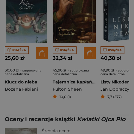
KSIĄŻKA
KSIĄŻKA
KSIĄŻKA
25,60 zł
32,34 zł
40,38 zł
30,00 zł
45,90 zł
49,90 zł
- sugerowana
- sugerowana
- sugerowa
cena detaliczna
cena detaliczna
cena detaliczna
Klucz do nieba
Tajemnica kapłaństwa
Listy Nikodem
Bożena Fabiani
Fulton Sheen
Jan Dobraczyńs
10,0 (1)
7,7 (277)
Oceny i recenzje książki
Kwiatki Ojca Pio
Średnia ocen: