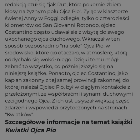
redakcją czuł się "jak Rut, która pokornie zbiera
kłosy na żyznym polu Ojca Pio". Żyjąc w klasztorze
świętej Anny w Foggi, odległej tylko o czterdzieści
kilometrów od San Giovanni Rotondo, ojciec
Costantino często udawał sie z wizytą do swego
ukochanego ojca duchowego. Wkraczał w ten
sposób bezpośrednio "na pole" Ojca Pio, w
środowisko, które go otaczało, w atmosferę, którą
oddychało się wokół niego. Dzięki temu mógł
zebrać to wszystko, co później złożyło się na
niniejszą książkę. Ponadto, ojciec Costantino, jako
kapłan zakonny z tej samej prowincji zakonnej, do
której należał Ojciec Pio, był w ciągłym kontakcie z
przełożonymi, ze współbraćmi i synami duchowymi
czcigodnego Ojca. Z ich ust usłyszał większą część
zdarzeń i wypowiedzi przytoczonych na stronach
"Kwiatków".
Szczegółowe informacje na temat książki
Kwiatki Ojca Pio