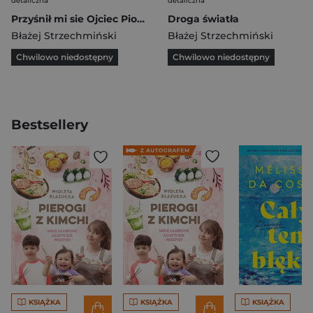
detaliczna
detaliczna
Przyśnił mi sie Ojciec Pio Trochę inna biografia
Droga światła
Błażej Strzechmiński
Błażej Strzechmiński
Chwilowo niedostępny
Chwilowo niedostępny
Bestsellery
KSIĄŻKA
KSIĄŻKA
KSIĄŻKA