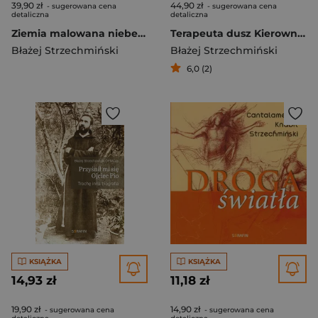
39,90 zł
44,90 zł
- sugerowana cena
- sugerowana cena
detaliczna
detaliczna
Ziemia malowana niebem. Uniwersum w duchowości..
Terapeuta dusz Kierownictwo duchowe Ojca Pio
Błażej Strzechmiński
Błażej Strzechmiński
6,0 (2)
KSIĄŻKA
KSIĄŻKA
14,93 zł
11,18 zł
19,90 zł
14,90 zł
- sugerowana cena
- sugerowana cena