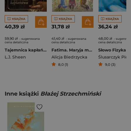
KSIĄŻKA
KSIĄŻKA
KSIĄŻKA
40,39 zł
31,78 zł
36,24 zł
59,90 zł
41,40 zł
48,00 zł
- sugerowana
- sugerowana
- sugerowa
cena detaliczna
cena detaliczna
cena detaliczna
Tajemnica kapłaństwa
Fatima. Maryja mówi do dzieci
Słowo Fizyka 
L.J. Sheen
Alicja Biedrzycka
Ślusarczyk Piot
8,0 (1)
9,0 (3)
Inne książki
Błażej Strzechmiński