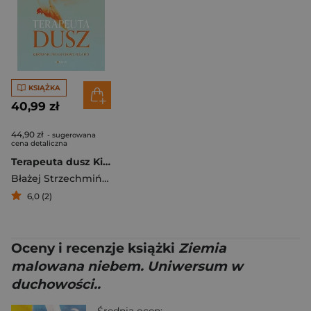
KSIĄŻKA
40,99 zł
44,90 zł
- sugerowana
cena detaliczna
Terapeuta dusz Kierownictwo duchowe Ojca Pio
Błażej Strzechmiński
6,0 (2)
Oceny i recenzje książki
Ziemia
malowana niebem. Uniwersum w
duchowości..