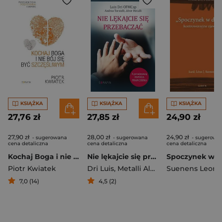
KSIĄŻKA
KSIĄŻKA
KSIĄŻKA
27,76 zł
27,85 zł
24,90 zł
27,90 zł
28,00 zł
24,90 zł
- sugerowana
- sugerowana
- sugerowa
cena detaliczna
cena detaliczna
cena detaliczna
Kochaj Boga i nie bój się być szczęśliwym
Nie lękajcie się przebaczać.
Piotr Kwiatek
Dri Luis
,
Metalli Alver
7,0 (14)
4,5 (2)