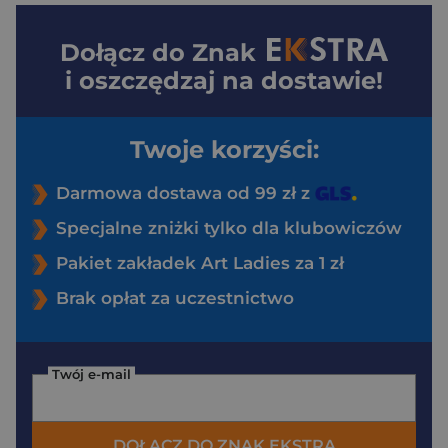
Dołącz do
Znak
i oszczędzaj na dostawie!
Twoje korzyści:
Darmowa dostawa od 99 zł z
Specjalne zniżki tylko dla klubowiczów
Pakiet zakładek Art Ladies za 1 zł
Brak opłat za uczestnictwo
Twój e-mail
DOŁĄCZ DO ZNAK EKSTRA