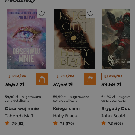
KSIĄŻKA
KSIĄŻKA
KSIĄŻKA
35,62 zł
37,69 zł
39,68 zł
59,90 zł
59,90 zł
64,90 zł
- sugerowana
- sugerowana
- sugerowa
cena detaliczna
cena detaliczna
cena detaliczna
Obserwuj mnie
Księga cieni
Brygady Duch
Tahereh Mafi
Holly Black
John Scalzi
7,9 (112)
7,5 (170)
7,3 (603)