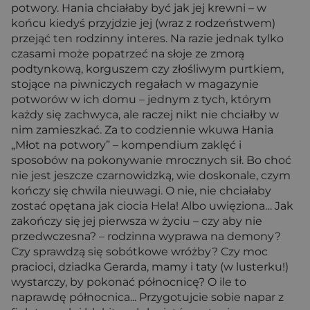
potwory. Hania chciałaby być jak jej krewni – w
końcu kiedyś przyjdzie jej (wraz z rodzeństwem)
przejąć ten rodzinny interes. Na razie jednak tylko
czasami może popatrzeć na słoje ze zmorą
podtynkową, korguszem czy złośliwym purtkiem,
stojące na piwniczych regałach w magazynie
potworów w ich domu – jednym z tych, którym
każdy się zachwyca, ale raczej nikt nie chciałby w
nim zamieszkać. Za to codziennie wkuwa Hania
„Młot na potwory” – kompendium zaklęć i
sposobów na pokonywanie mrocznych sił. Bo choć
nie jest jeszcze czarnowidzką, wie doskonale, czym
kończy się chwila nieuwagi. O nie, nie chciałaby
zostać opętana jak ciocia Hela! Albo uwięziona… Jak
zakończy się jej pierwsza w życiu – czy aby nie
przedwczesna? – rodzinna wyprawa na demony?
Czy sprawdzą się sobótkowe wróżby? Czy moc
pracioci, dziadka Gerarda, mamy i taty (w lusterku!)
wystarczy, by pokonać północnicę? O ile to
naprawdę północnica... Przygotujcie sobie napar z