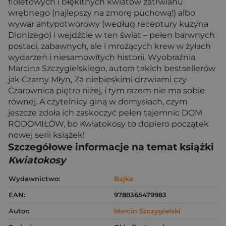
fioletowych i błękitnych kwiatów zatrwianu
wrębnego (najlepszy na zmorę puchową!) albo
wywar antypotworowy (według receptury kuzyna
Dionizego) i wejdźcie w ten świat – pełen barwnych
postaci, zabawnych, ale i mrożących krew w żyłach
wydarzeń i niesamowitych historii. Wyobraźnia
Marcina Szczygielskiego, autora takich bestsellerów
jak Czarny Młyn, Za niebieskimi drzwiami czy
Czarownica piętro niżej, i tym razem nie ma sobie
równej. A czytelnicy giną w domysłach, czym
jeszcze zdoła ich zaskoczyć pełen tajemnic DOM
RODOMIŁÓW, bo Kwiatokosy to dopiero początek
nowej serii książek!
Szczegółowe informacje na temat książki
Kwiatokosy
Wydawnictwo:
Bajka
EAN:
9788365479983
Autor:
Marcin Szczygielski