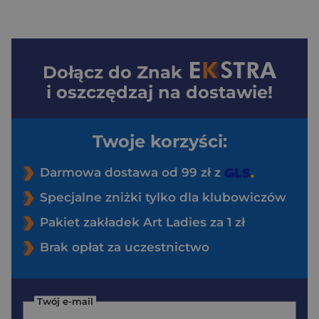
Dołącz do
Znak
i oszczędzaj na dostawie!
Twoje korzyści:
Darmowa dostawa od 99 zł z
Specjalne zniżki tylko dla klubowiczów
Pakiet zakładek Art Ladies za 1 zł
Brak opłat za uczestnictwo
Twój e-mail