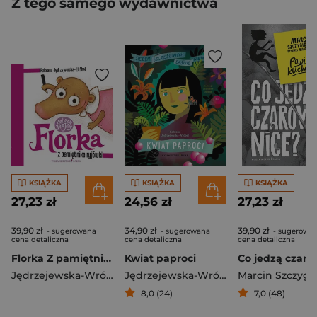
Z tego samego wydawnictwa
KSIĄŻKA
KSIĄŻKA
KSIĄŻKA
27,23 zł
24,56 zł
27,23 zł
39,90 zł
34,90 zł
39,90 zł
- sugerowana
- sugerowana
- sugerowa
cena detaliczna
cena detaliczna
cena detaliczna
Florka Z pamiętnika ryjówki
Kwiat paproci
Jędrzejewska-Wróbel Roksana
Jędrzejewska-Wróbel Roksana
Marcin Szczygie
8,0 (24)
7,0 (48)