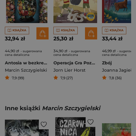
KSIĄŻKA
KSIĄŻKA
KSIĄŻKA
32,94 zł
25,30 zł
33,44 zł
44,90 zł
34,90 zł
46,99 zł
- sugerowana
- sugerowana
- sugerowa
cena detaliczna
cena detaliczna
cena detaliczna
Antosia w bezkresie
Operacja Gra Pozorów
Zbój
Marcin Szczygielski
Jorn Lier Horst
Joanna Jagiełło
7,9 (99)
7,9 (27)
7,8 (36)
Inne książki
Marcin Szczygielski