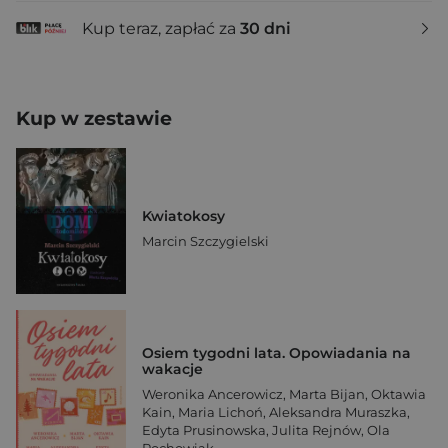
Kup teraz, zapłać za
30 dni
Kup w zestawie
Kwiatokosy
Marcin Szczygielski
Osiem tygodni lata. Opowiadania na
wakacje
Weronika Ancerowicz
,
Marta Bijan
,
Oktawia
Kain
,
Maria Lichoń
,
Aleksandra Muraszka
,
Edyta Prusinowska
,
Julita Rejnów
,
Ola
Rochowiak