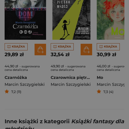
KSIĄŻKA
KSIĄŻKA
KSIĄŻKA
29,89 zł
32,54 zł
30,99 zł
44,90 zł
49,90 zł
46,00 zł
- sugerowana
- sugerowana
- sugerowa
cena detaliczna
cena detaliczna
cena detaliczna
Czarnóżka
Czarownica piętro wyżej
Mo
Marcin Szczygielski
Marcin Szczygielski
7,2 (11)
7,3 (4)
Inne książki z kategorii
Książki fantasy dla
młodzieży