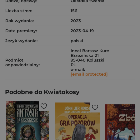
Rodzaj oprawy:
Okładka twarda
Liczba stron:
156
Rok wydania:
2023
Data premiery:
2023-04-19
Język wydania:
polski
Incal Bartosz Kurc
Brzezińska 21
Podmiot
95-040 Koluszki
odpowiedzialny:
PL
e-mail:
[email protected]
Podobne do Kwiatokosy