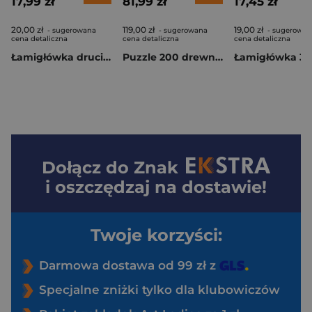
17,99 zł
81,99 zł
17,45 zł
20,00 zł
119,00 zł
19,00 zł
- sugerowana
- sugerowana
- sugerowan
cena detaliczna
cena detaliczna
cena detaliczna
Łamigłówka druciana Racing nr 15 poziom 1/4
Puzzle 200 drewniane kolorowe Ptak
Dołącz do
Znak
i oszczędzaj na dostawie!
Twoje korzyści:
Darmowa dostawa od 99 zł z
Specjalne zniżki tylko dla klubowiczów