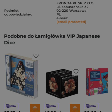
FRONDA PL SP. Z O.O
ul. Łopuszańska 32
Podmiot
02-220 Warszawa
odpowiedzialny:
PL
e-mail:
[email protected]
Podobne do Łamigłówka VIP Japanese
Dice
GRA
GRA
GRA