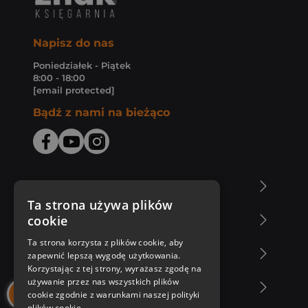
Napisz do nas
Poniedziałek - Piątek
8:00 - 18:00
[email protected]
Bądź z nami na bieżąco
O Księgarni Znak
Ta strona używa plików
cookie
Zakupy u nas
Ta strona korzysta z plików cookie, aby
Nasza oferta
zapewnić lepszą wygodę użytkowania.
Korzystając z tej strony, wyrażasz zgodę na
używanie przez nas wszystkich plików
Nasi autorzy
cookie zgodnie z warunkami naszej polityki
plików cookie.