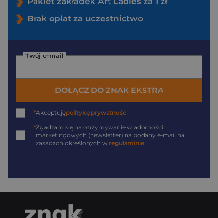
Pakiet zakładek Art Ladies za 1 zł
Brak opłat za uczestnictwo
Twój e-mail
DOŁĄCZ DO ZNAK EKSTRA
*
Akceptuję
politykę prywatności
*
Zgadzam się na otrzymywanie wiadomości
marketingowych (newsletter) na podany
e-mail
na
zasadach określonych w
regulaminie
.