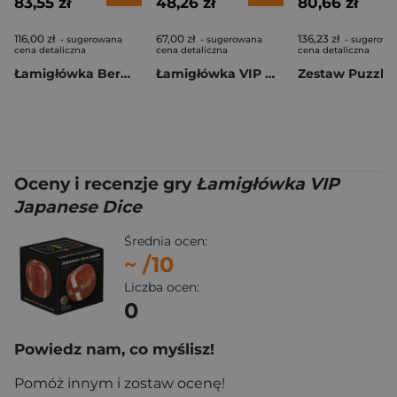
83,55 zł
48,26 zł
80,66 zł
116,00 zł
67,00 zł
136,23 zł
- sugerowana
- sugerowana
- sugerowa
cena detaliczna
cena detaliczna
cena detaliczna
Łamigłówka Bermuda Triangle Recent Toys poziom 3,5/5
Łamigłówka VIP Woodchuck
Oceny i recenzje gry
Łamigłówka VIP
Japanese Dice
Średnia ocen:
~
/10
Liczba ocen:
0
Powiedz nam, co myślisz!
Pomóż innym i zostaw ocenę!