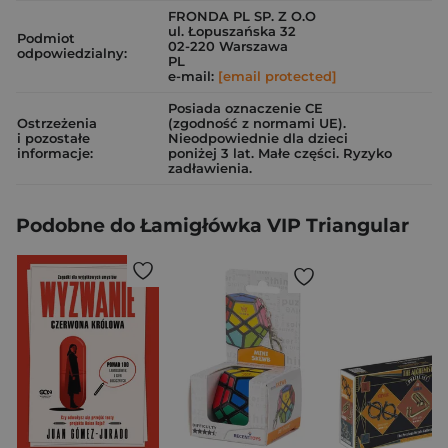
FRONDA PL SP. Z O.O
ul. Łopuszańska 32
Podmiot
02-220 Warszawa
odpowiedzialny:
PL
e-mail:
[email protected]
Posiada oznaczenie CE
Ostrzeżenia
(zgodność z normami UE).
i pozostałe
Nieodpowiednie dla dzieci
informacje:
poniżej 3 lat. Małe części. Ryzyko
zadławienia.
Podobne do Łamigłówka VIP Triangular