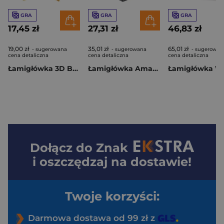
GRA
GRA
GRA
17,45 zł
27,31 zł
46,83 zł
19,00 zł
35,01 zł
65,01 zł
- sugerowana
- sugerowana
- sugerowan
cena detaliczna
cena detaliczna
cena detaliczna
Łamigłówka 3D Bamboo Superstar poziom 2/4
Łamigłówka Amaze Ball poziom 3/4
Dołącz do
Znak
i oszczędzaj na dostawie!
Twoje korzyści:
Darmowa dostawa od 99 zł z