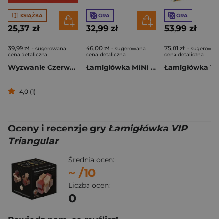
KSIĄŻKA
GRA
GRA
25,37 zł
32,99 zł
53,99 zł
39,99 zł
46,00 zł
75,01 zł
- sugerowana
- sugerowana
- sugerowan
cena detaliczna
cena detaliczna
cena detaliczna
Wyzwanie Czerwona Królowa. Zagadki dla wyjątkowych umysłów
Łamigłówka MINI brelok Skewb Recent Toys poziom 4,5/5
4,0 (1)
Oceny i recenzje gry
Łamigłówka VIP
Triangular
Średnia ocen:
~
/10
Liczba ocen:
0