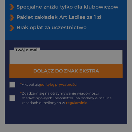
Specjalne zniżki tylko dla klubowiczów
Pakiet zakładek Art Ladies za 1 zł
Brak opłat za uczestnictwo
Twój e-mail
DOŁĄCZ DO ZNAK EKSTRA
*
Akceptuję
politykę prywatności
*
Zgadzam się na otrzymywanie wiadomości
marketingowych (newsletter) na podany
e-mail
na
zasadach określonych w
regulaminie
.