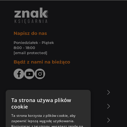
Napisz do nas
Poniedziałek - Piątek
8:00 - 18:00
[email protected]
Bądź z nami na bieżąco
O Księgarni Znak
Ta strona używa plików
cookie
Zakupy u nas
Ta strona korzysta z plików cookie, aby
Nasza oferta
zapewnić lepszą wygodę użytkowania.
Korzystając z tej strony, wyrażasz zgodę na