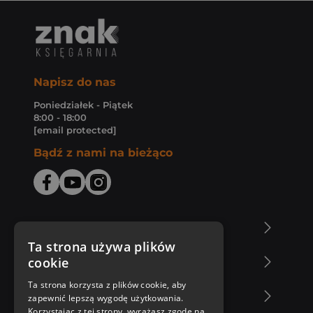
Napisz do nas
Poniedziałek - Piątek
8:00 - 18:00
[email protected]
Bądź z nami na bieżąco
O Księgarni Znak
Ta strona używa plików
cookie
Zakupy u nas
Ta strona korzysta z plików cookie, aby
Nasza oferta
zapewnić lepszą wygodę użytkowania.
Korzystając z tej strony, wyrażasz zgodę na