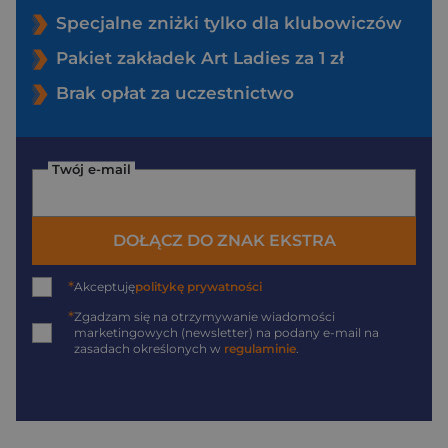
Specjalne zniżki tylko dla klubowiczów
Pakiet zakładek Art Ladies za 1 zł
Brak opłat za uczestnictwo
Twój e-mail
DOŁĄCZ DO ZNAK EKSTRA
*
Akceptuję
politykę prywatności
*
Zgadzam się na otrzymywanie wiadomości
marketingowych (newsletter) na podany
e-mail
na
zasadach określonych w
regulaminie
.