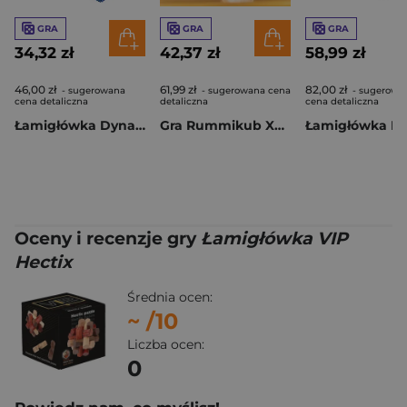
GRA
GRA
GRA
34,32 zł
42,37 zł
58,99 zł
46,00 zł
61,99 zł
82,00 zł
- sugerowana
- sugerowana cena
- sugerowa
cena detaliczna
detaliczna
cena detaliczna
Łamigłówka Dynacube niebieska
Gra Rummikub Xpress Lemada LMD1683
Oceny i recenzje gry
Łamigłówka VIP
Hectix
Średnia ocen:
~
/10
Liczba ocen:
0