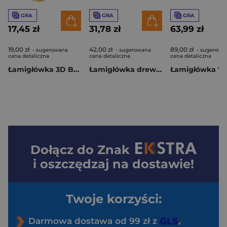
GRA
GRA
GRA
17,45 zł
31,78 zł
63,99 zł
19,00 zł
42,00 zł
89,00 zł
- sugerowana
- sugerowana
- sugerowa
cena detaliczna
cena detaliczna
cena detaliczna
Łamigłówka 3D Bamboo Slide poziom 4/4
Łamigłówka drewniana Gepetto Did You Know? Wikingowie
Dołącz do
Znak
i oszczędzaj na dostawie!
Twoje korzyści:
Darmowa dostawa od 99 zł z