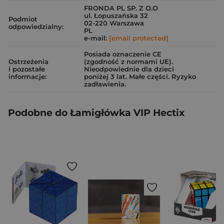
FRONDA PL SP. Z O.O
ul. Łopuszańska 32
Podmiot
02-220 Warszawa
odpowiedzialny:
PL
e-mail:
[email protected]
Posiada oznaczenie CE
Ostrzeżenia
(zgodność z normami UE).
i pozostałe
Nieodpowiednie dla dzieci
informacje:
poniżej 3 lat. Małe części. Ryzyko
zadławienia.
Podobne do Łamigłówka VIP Hectix