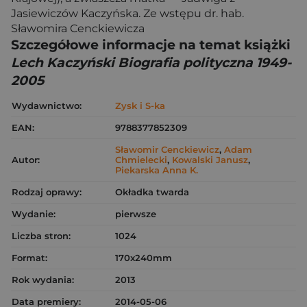
Jasiewiczów Kaczyńska. Ze wstępu dr. hab.
Sławomira Cenckiewicza
Szczegółowe informacje na temat książki
Lech Kaczyński Biografia polityczna 1949-
2005
Wydawnictwo:
Zysk i S-ka
EAN:
9788377852309
Sławomir Cenckiewicz
,
Adam
Autor:
Chmielecki
,
Kowalski Janusz
,
Piekarska Anna K.
Rodzaj oprawy:
Okładka twarda
Wydanie:
pierwsze
Liczba stron:
1024
Format:
170x240mm
Rok wydania:
2013
Data premiery:
2014-05-06