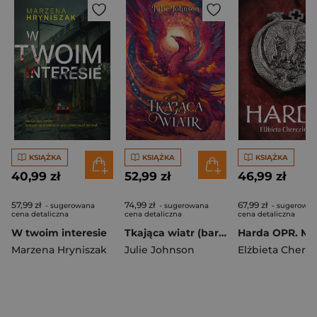
KSIĄŻKA
KSIĄŻKA
KSIĄŻKA
40,99 zł
52,99 zł
46,99 zł
57,99 zł
74,99 zł
67,99 zł
- sugerowana
- sugerowana
- sugerowan
cena detaliczna
cena detaliczna
cena detaliczna
W twoim interesie
Tkająca wiatr (barwione brzegi)
Harda OPR. MK
Marzena Hryniszak
Julie Johnson