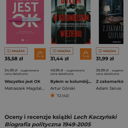
KSIĄŻKA
KSIĄŻKA
KSIĄŻKA
35,58 zł
31,44 zł
31,99 zł
54,99 zł
49,99 zł
39,99 zł
- sugerowana
- sugerowana
- sugerowa
cena detaliczna
cena detaliczna
cena detaliczna
Wszystko jest OK
Byłem w kolumbijskim więzieniu
Matraszek Magdalena
Artur Górski
Adam Janus
7,2 (42)
Oceny i recenzje książki
Lech Kaczyński
Biografia polityczna 1949-2005