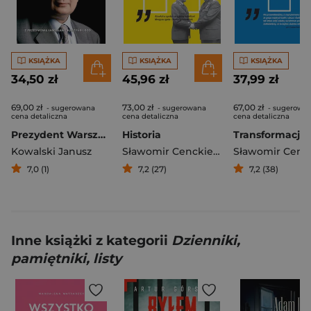
KSIĄŻKA
KSIĄŻKA
KSIĄŻKA
34,50 zł
45,96 zł
37,99 zł
69,00 zł
73,00 zł
67,00 zł
- sugerowana
- sugerowana
- sugerowa
cena detaliczna
cena detaliczna
cena detaliczna
Prezydent Warszawy Lech Kaczyński
Historia
Transformacja
Kowalski Janusz
Sławomir Cenckiewicz
7,0 (1)
7,2 (27)
7,2 (38)
Inne książki z kategorii
Dzienniki,
pamiętniki, listy