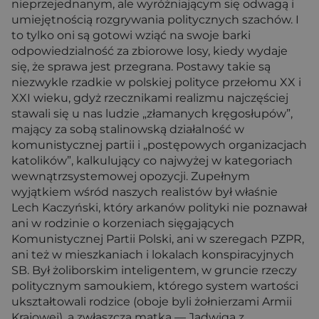
nieprzejednanym, ale wyróżniającym się odwagą i
umiejętnością rozgrywania politycznych szachów. I
to tylko oni są gotowi wziąć na swoje barki
odpowiedzialność za zbiorowe losy, kiedy wydaje
się, że sprawa jest przegrana. Postawy takie są
niezwykle rzadkie w polskiej polityce przełomu XX i
XXI wieku, gdyż rzecznikami realizmu najczęściej
stawali się u nas ludzie „złamanych kręgosłupów”,
mający za sobą stalinowską działalność w
komunistycznej partii i „postępowych organizacjach
katolików”, kalkulujący co najwyżej w kategoriach
wewnątrzsystemowej opozycji. Zupełnym
wyjątkiem wśród naszych realistów był właśnie
Lech Kaczyński, który arkanów polityki nie poznawał
ani w rodzinie o korzeniach sięgających
Komunistycznej Partii Polski, ani w szeregach PZPR,
ani też w mieszkaniach i lokalach konspiracyjnych
SB. Był żoliborskim inteligentem, w gruncie rzeczy
politycznym samoukiem, którego system wartości
ukształtowali rodzice (oboje byli żołnierzami Armii
Krajowej), a zwłaszcza matka — Jadwiga z