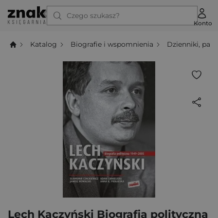
Czego szukasz?
Konto
Katalog
Biografie i wspomnienia
Dzienniki, pamię
Lech Kaczyński Biografia polityczna