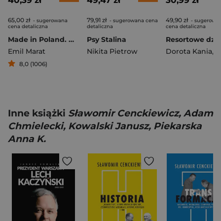
40,39 zł
49,47 zł
30,99 zł
65,00 zł
79,91 zł
49,90 zł
- sugerowana
- sugerowana cena
- sugerowa
cena detaliczna
detaliczna
cena detaliczna
Made in Poland. Wspomnienia żołnierza Kedywu Stanisława Likiernika
Psy Stalina
Emil Marat
Nikita Pietrow
Dorota Kania
,
Maci
8,0 (1006)
Inne książki
Sławomir Cenckiewicz, Adam
Chmielecki, Kowalski Janusz, Piekarska
Anna K.