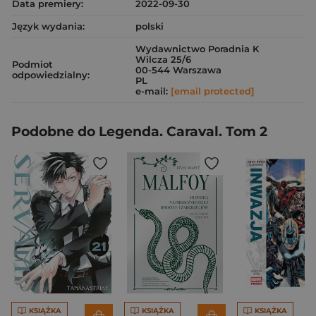
Data premiery:
2022-09-30
Język wydania:
polski
Wydawnictwo Poradnia K
Wilcza 25/6
Podmiot
00-544 Warszawa
odpowiedzialny:
PL
e-mail:
[email protected]
Podobne do Legenda. Caraval. Tom 2
KSIĄŻKA
KSIĄŻKA
KSIĄŻKA