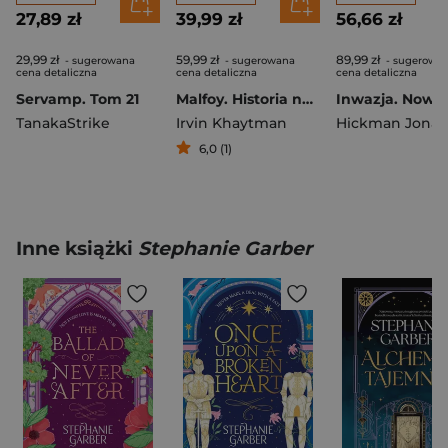
27,89 zł
39,99 zł
56,66 zł
29,99 zł
59,99 zł
89,99 zł
- sugerowana
- sugerowana
- sugerowa
cena detaliczna
cena detaliczna
cena detaliczna
Servamp. Tom 21
Malfoy. Historia najmroczniejszej rodziny czarodziejów
TanakaStrike
Irvin Khaytman
6,0 (1)
Inne książki
Stephanie Garber