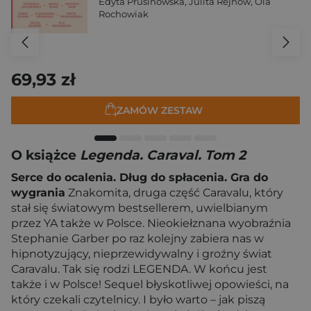
Edyta Prusinowska
,
Julita Rejnów
,
Ola
Rochowiak
69,93 zł
ZAMÓW ZESTAW
O książce
Legenda. Caraval. Tom 2
Serce do ocalenia. Dług do spłacenia. Gra do
wygrania
Znakomita, druga część Caravalu, który
stał się światowym bestsellerem, uwielbianym
przez YA także w Polsce. Nieokiełznana wyobraźnia
Stephanie Garber po raz kolejny zabiera nas w
hipnotyzujący, nieprzewidywalny i groźny świat
Caravalu. Tak się rodzi LEGENDA. W końcu jest
także i w Polsce! Sequel błyskotliwej opowieści, na
który czekali czytelnicy. I było warto – jak piszą