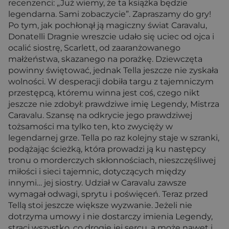
recenzenci: „Już wiemy, że ta książka będzie
legendarna. Sami zobaczycie”. Zapraszamy do gry!
Po tym, jak pochłonął ją magiczny świat Caravalu,
Donatelli Dragnie wreszcie udało się uciec od ojca i
ocalić siostrę, Scarlett, od zaaranżowanego
małżeństwa, skazanego na porażkę. Dziewczęta
powinny świętować, jednak Tella jeszcze nie zyskała
wolności. W desperacji dobiła targu z tajemniczym
przestępcą, któremu winna jest coś, czego nikt
jeszcze nie zdobył: prawdziwe imię Legendy, Mistrza
Caravalu. Szansę na odkrycie jego prawdziwej
tożsamości ma tylko ten, kto zwycięży w
legendarnej grze. Tella po raz kolejny staje w szranki,
podążając ścieżką, która prowadzi ją ku następcy
tronu o morderczych skłonnościach, nieszczęśliwej
miłości i sieci tajemnic, dotyczących między
innymi… jej siostry. Udział w Caravalu zawsze
wymagał odwagi, sprytu i poświęceń. Teraz przed
Tellą stoi jeszcze większe wyzwanie. Jeżeli nie
dotrzyma umowy i nie dostarczy imienia Legendy,
straci wszystko, co drogie jej sercu, a może nawet i