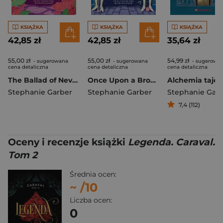
KSIĄŻKA
KSIĄŻKA
KSIĄŻKA
42,85 zł
42,85 zł
35,64 zł
55,00 zł
55,00 zł
54,99 zł
- sugerowana
- sugerowana
- sugerowa
cena detaliczna
cena detaliczna
cena detaliczna
The Ballad of Never After
Once Upon a Broken Heart
Alchemia taje
Stephanie Garber
Stephanie Garber
Stephanie Gar
7,4 (112)
Oceny i recenzje książki
Legenda. Caraval.
Tom 2
Średnia ocen:
~
/10
Liczba ocen:
0