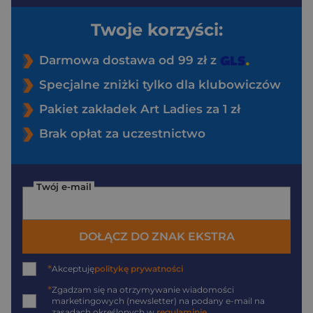
Twoje korzyści:
Darmowa dostawa od 99 zł z
Specjalne zniżki tylko dla klubowiczów
Pakiet zakładek Art Ladies za 1 zł
Brak opłat za uczestnictwo
Twój e-mail
DOŁĄCZ DO ZNAK EKSTRA
*
Akceptuję
politykę prywatności
*
Zgadzam się na otrzymywanie wiadomości
marketingowych (newsletter) na podany
e-mail
na
zasadach określonych w
regulaminie
.