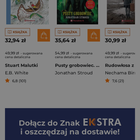
KSIĄŻKA
KSIĄŻKA
KSIĄŻKA
32,94 zł
35,64 zł
30,99 zł
49,99 zł
54,99 zł
49,99 zł
- sugerowana
- sugerowana
- sugerowa
cena detaliczna
cena detaliczna
cena detaliczna
Stuart Malutki
Pusty grobowiec. Lockwood & Spółka. Tom 5
E.B. White
Jonathan Stroud
6,8 (101)
7,6 (21)
Dołącz do
Znak
i oszczędzaj na dostawie!