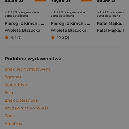
53,59 zł
79,99 zł
55,99 zł
79,99 zł
79,99 zł
69,99 zł
- sugerowana
- sugerowana
- sugerowa
cena detaliczna
cena detaliczna
cena detaliczna
Pierogi z kimchi. Moje ulubione azjatyckie przepisy
Pierogi z kimchi. Moje ulubione azjatyckie przepisy - książka z autografem
Wioleta Błazucka
Wioleta Błazucka
Rafał Majka
,
Tomasz 
9,4 (7)
10,0 (2)
Podobne wydawnictwa
Znak JednymSłowem
Egmont
Moondrive
Filia
Znak Literanova
Wydawnictwo W.A.B.
Znak
Albatros