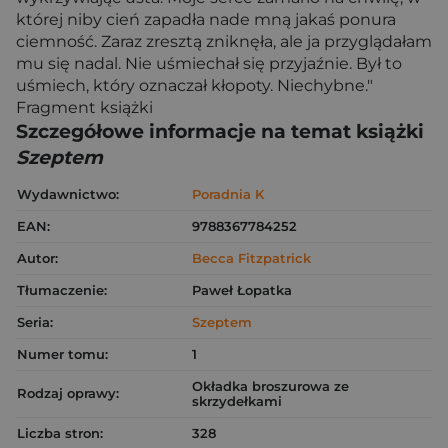
której niby cień zapadła nade mną jakaś ponura
ciemność. Zaraz zresztą zniknęła, ale ja przyglądałam
mu się nadal. Nie uśmiechał się przyjaźnie. Był to
uśmiech, który oznaczał kłopoty. Niechybne."
Fragment książki
Szczegółowe informacje na temat książki
Szeptem
Wydawnictwo:
Poradnia K
EAN:
9788367784252
Autor:
Becca Fitzpatrick
Tłumaczenie:
Paweł Łopatka
Seria:
Szeptem
Numer tomu:
1
Okładka broszurowa ze
Rodzaj oprawy:
skrzydełkami
Liczba stron:
328