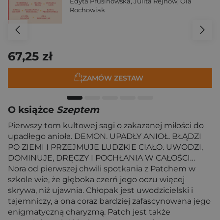
Edyta Prusinowska
,
Julita Rejnów
,
Ola
Rochowiak
67,25 zł
ZAMÓW ZESTAW
O książce
Szeptem
Pierwszy tom kultowej sagi o zakazanej miłości do
upadłego anioła. DEMON. UPADŁY ANIOŁ. BŁĄDZI
PO ZIEMI I PRZEJMUJE LUDZKIE CIAŁO. UWODZI,
DOMINUJE, DRĘCZY I POCHŁANIA W CAŁOŚCI…
Nora od pierwszej chwili spotkania z Patchem w
szkole wie, że głęboka czerń jego oczu więcej
skrywa, niż ujawnia. Chłopak jest uwodzicielski i
tajemniczy, a ona coraz bardziej zafascynowana jego
enigmatyczną charyzmą. Patch jest także