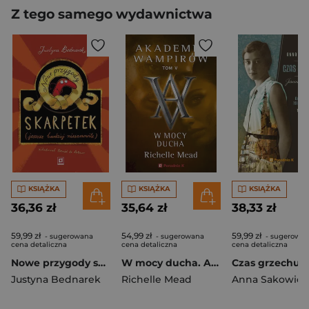
Z tego samego wydawnictwa
KSIĄŻKA
KSIĄŻKA
KSIĄŻKA
36,36 zł
35,64 zł
38,33 zł
59,99 zł
54,99 zł
59,99 zł
- sugerowana
- sugerowana
- sugerowa
cena detaliczna
cena detaliczna
cena detaliczna
Nowe przygody skarpetek wyd 3
W mocy ducha. Akademia wampirów. Tom 5
Justyna Bednarek
Richelle Mead
Anna Sakowicz