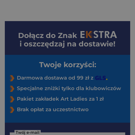
Dołącz do
Znak
i oszczędzaj na dostawie!
Twoje korzyści:
Darmowa dostawa od 99 zł z
Specjalne zniżki tylko dla klubowiczów
Pakiet zakładek Art Ladies za 1 zł
Brak opłat za uczestnictwo
Twój e-mail