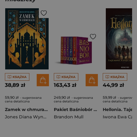
KSIĄŻKA
KSIĄŻKA
KSIĄŻKA
38,89 zł
163,43 zł
44,99 zł
59,90 zł
249,90 zł
59,99 zł
- sugerowana
- sugerowana
- sugerowa
cena detaliczna
cena detaliczna
cena detaliczna
Zamek w chmurach wyd. 2026
Pakiet Baśniobór (barwione brzegi)
Jones Diana Wynne
Brandon Mull