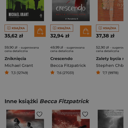
KSIĄŻKA
KSIĄŻKA
KSIĄŻKA
35,62 zł
32,94 zł
37,38 zł
59,90 zł
49,99 zł
52,90 zł
- sugerowana
- sugerowana
- sugerowa
cena detaliczna
cena detaliczna
cena detaliczna
Zniknięcia
Crescendo
Michael Grant
Becca Fitzpatrick
Stephen Chbo
7,3 (12749)
7,6 (27031)
7,7 (9978)
Inne książki
Becca Fitzpatrick