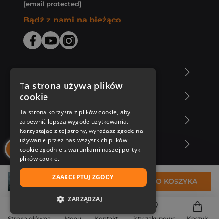
[email protected]
Bądź z nami na bieżąco
O Księgarni Znak
Ta strona używa plików
cookie
Zakupy u nas
Ta strona korzysta z plików cookie, aby
Nasza oferta
zapewnić lepszą wygodę użytkowania.
Korzystając z tej strony, wyrażasz zgodę na
używanie przez nas wszystkich plików
Nasi autorzy
cookie zgodnie z warunkami naszej polityki
plików cookie.
ZAAKCEPTUJ ZGODY
30,26 zł
DO KOSZYKA
ZARZĄDZAJ
NIEZBĘDNE
Strona główna
Menu
Kontakt
Listy zakupowe
Koszyk