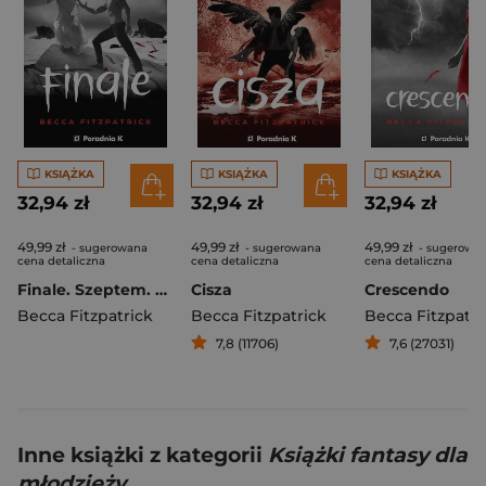
KSIĄŻKA
KSIĄŻKA
KSIĄŻKA
32,94 zł
32,94 zł
32,94 zł
49,99 zł
49,99 zł
49,99 zł
- sugerowana
- sugerowana
- sugerowa
cena detaliczna
cena detaliczna
cena detaliczna
Finale. Szeptem. Tom 4
Cisza
Crescendo
Becca Fitzpatrick
Becca Fitzpatrick
Becca Fitzpatri
7,8 (11706)
7,6 (27031)
Inne książki z kategorii
Książki fantasy dla
młodzieży