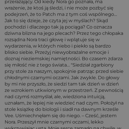
przerażający. Od kiedy Nora go poznała, ma
wrażenie, że ktoś ją śledzi, i nie może pozbyć się
podejrzeń, że to Patch ma z tym coś wspólnego…
Jak to się dzieje, że czyta jej w myślach? Skąd
pochodzi i dlaczego tak ją pociąga? Co oznacza
dziwna blizna na jego plecach? Przez tego chłopaka
rozsądna Nora traci głowę i wplątuje się w
wydarzenia, w których niebo i piekło są bardzo
blisko siebie. Przeżyj niewyobrażalne emocje i
doznaj nieziemskiej namiętności. Bo czasem zdarza
się miłość nie z tego świata… "Siedział zgarbiony
przy stole za naszym, spokojnie patrząc przed siebie
chłodnymi czarnymi oczami. Jak zwykle. Do głowy
by mi nie przyszło, że siedzi tam tak dzień w dzień
ze wzrokiem utkwionym w przestrzeń. Z pewnością
nad czymś rozmyślał, ale, wiedziona intuicją,
uznałam, że lepiej nie wiedzieć nad czym. Położył na
stole książkę do biologii i siadł na dawnym krześle
Vee. Uśmiechnęłam się do niego. – Cześć, jestem
Nora. Przeszył mnie czarnymi oczami, lekko
wykrzywiając usta. Moje serce zamarło na chwilę, w