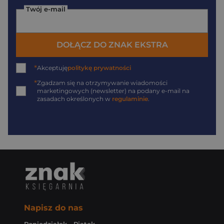
Twój e-mail
DOŁĄCZ DO ZNAK EKSTRA
*
Akceptuję
politykę prywatności
*
Zgadzam się na otrzymywanie wiadomości
marketingowych (newsletter) na podany
e-mail
na
zasadach określonych w
regulaminie
.
Napisz do nas