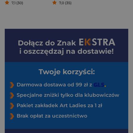
7,1 (30)
7,0 (35)
Dołącz do
Znak
i oszczędzaj na dostawie!
Twoje korzyści:
Darmowa dostawa od 99 zł z
Specjalne zniżki tylko dla klubowiczów
Pakiet zakładek Art Ladies za 1 zł
Brak opłat za uczestnictwo