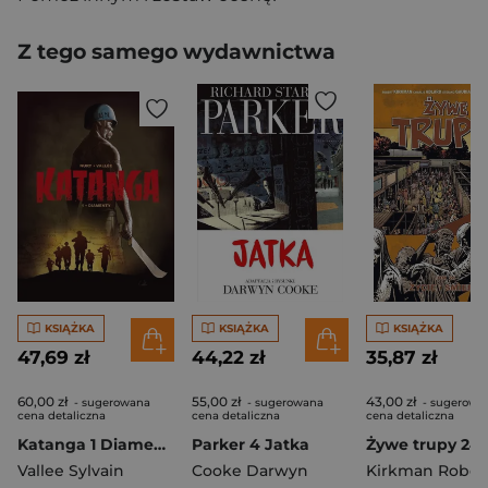
Z tego samego wydawnictwa
KSIĄŻKA
KSIĄŻKA
KSIĄŻKA
47,69 zł
44,22 zł
35,87 zł
60,00 zł
55,00 zł
43,00 zł
- sugerowana
- sugerowana
- sugerowa
cena detaliczna
cena detaliczna
cena detaliczna
Katanga 1 Diamenty
Parker 4 Jatka
Vallee Sylvain
Cooke Darwyn
Kirkman Rober