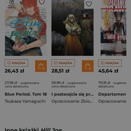
KSIĄŻKA
KSIĄŻKA
KSIĄŻKA
26,43 zł
28,51 zł
45,64 zł
27,99 zł
39,99 zł
79,91 zł
- sugerowana
- sugerowana
- sugerowan
cena detaliczna
cena detaliczna
detaliczna
Blue Period. Tom 18
I postarajcie się przeżyć. Pięć Krain. Tom 13
Tsubasa Yamaguchi
Opracowanie Zbiorowe
Inne książki
Hill Joe