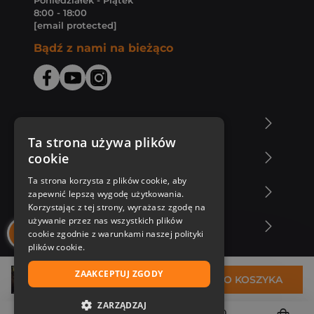
Poniedziałek - Piątek
8:00 - 18:00
[email protected]
Bądź z nami na bieżąco
O Księgarni Znak
Ta strona używa plików
cookie
Zakupy u nas
Ta strona korzysta z plików cookie, aby
Nasza oferta
zapewnić lepszą wygodę użytkowania.
Korzystając z tej strony, wyrażasz zgodę na
używanie przez nas wszystkich plików
Nasi autorzy
cookie zgodnie z warunkami naszej polityki
plików cookie.
ZAAKCEPTUJ ZGODY
60,88 zł
DO KOSZYKA
ZARZĄDZAJ