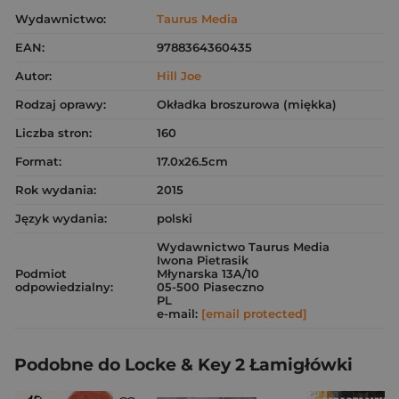
Wydawnictwo:
Taurus Media
EAN:
9788364360435
Autor:
Hill Joe
Rodzaj oprawy:
Okładka broszurowa (miękka)
Liczba stron:
160
Format:
17.0x26.5cm
Rok wydania:
2015
Język wydania:
polski
Wydawnictwo Taurus Media
Iwona Pietrasik
Podmiot
Młynarska 13A/10
odpowiedzialny:
05-500 Piaseczno
PL
e-mail:
[email protected]
Podobne do Locke & Key 2 Łamigłówki