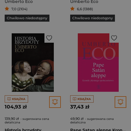
Umberto Eco
Umberto Eco
7,0 (2104)
6,6 (1388)
Chwilowo niedostępny
Chwilowo niedostępny
KSIĄŻKA
KSIĄŻKA
104,93 zł
37,43 zł
139,90 zł
49,90 zł
- sugerowana cena
- sugerowana cena
detaliczna
detaliczna
Historia brzydoty
Pape Satan aleppe Kroniki płynnego społeczeństwa