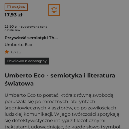
KSIĄŻKA
17,93 zł
23,90 zł
- sugerowana cena
detaliczna
Przyszłość semiotyki The Future of Semiotics. Il futuro della semiotica
Umberto Eco
8,2 (5)
Chwilowo niedostępny
Umberto Eco - semiotyka i literatura
światowa
Umberto Eco to postać, która z równą swobodą
poruszała się po mrocznych labiryntach
średniowiecznych klasztorów, co po zawiłościach
ludzkiej komunikacji. W jego twórczości spotykają
się detektywistyczne intrygi z filozoficznymi
traktatami, udowadniając, że każde słowo i symbol