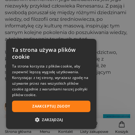
niezwykły przykład człowieka Renesansu. Z pasją i
swobodą poruszał się między różnymi dziedzinami
wiedzy, od filozofii oraz średniowiecza, po
informatykę czy kulturę masową, inspirując tym
samym kolejne pokolenia do poszukiwania wiedzy,
a także zadawania trudnych pytań.
Ta strona używa plików
Umberto Eco pozostawił po sobie dziedzictwo,
cookie
które łączy w sobie intelektualną głębię z
porywającą fikcją. Pisarz ten udowodnił, że
Ta strona korzysta z plików cookie, aby
semiotyka i historia mogą być fascynującym
zapewnić lepszą wygodę użytkowania.
Korzystając z tej strony, wyrażasz zgodę na
tematem dla szerokiej publiczności.
używanie przez nas wszystkich plików
cookie zgodnie z warunkami naszej polityki
plików cookie.
Bestsellery
ZAAKCEPTUJ ZGODY
ZARZĄDZAJ
NIEZBĘDNE
Strona główna
Menu
Kontakt
Listy zakupowe
Koszyk