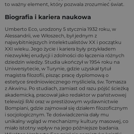
to ważny element, który pozwala zrozumieć świat.
Biografia i kariera naukowa
Umberto Eco, urodzony 5 stycznia 1932 roku, w
Alessandrii, we Włoszech, był jednym z
najwybitniejszych intelektualistów XX i początku
XXI wieku. Jego życie i kariera były przykładem
niezwykłej erudycji i zdolności do łączenia różnych
dziedzin wiedzy. Studia ukończył w 1954 roku na
Uniwersytecie, w Turynie, gdzie uzyskał tytuł
magistra filozofii, pisząc pracę dyplomową o
estetyce średniowiecznego myśliciela, św. Tomasza
z Akwinu. Po studiach, zamiast od razu pójść ścieżką
akademicką, pracował jako redaktor w państwowej
telewizji RAI oraz w prestiżowym wydawnictwie
Bompiani, gdzie zajmował się działem filozoficznym
i socjologicznym. Te doświadczenia dały mu
unikalny wgląd w mechanizmy kultury masowej, co
miało istotny wpływ na jego późniejsze badania.