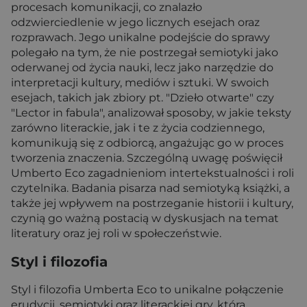
procesach komunikacji, co znalazło
odzwierciedlenie w jego licznych esejach oraz
rozprawach. Jego unikalne podejście do sprawy
polegało na tym, że nie postrzegał semiotyki jako
oderwanej od życia nauki, lecz jako narzędzie do
interpretacji kultury, mediów i sztuki. W swoich
esejach, takich jak zbiory pt. "Dzieło otwarte" czy
"Lector in fabula", analizował sposoby, w jakie teksty
zarówno literackie, jak i te z życia codziennego,
komunikują się z odbiorcą, angażując go w proces
tworzenia znaczenia. Szczególną uwagę poświęcił
Umberto Eco zagadnieniom intertekstualności i roli
czytelnika. Badania pisarza nad semiotyką książki, a
także jej wpływem na postrzeganie historii i kultury,
czynią go ważną postacią w dyskusjach na temat
literatury oraz jej roli w społeczeństwie.
Styl i filozofia
Styl i filozofia Umberta Eco to unikalne połączenie
erudycji, semiotyki oraz literackiej gry, która