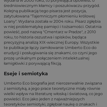
wydana w 2000 roku, to porywająca opowieść o
średniowiecznym kłamcy i poszukiwaczu przygód.
Kolejną publikacją tego pisarza jest pozycja,
zatytułowana "Tajemniczym płomieniu królowej
Loany". Wydana została w 2004 roku. Pisarz zgłębia
w niej problematykę pamięci i tożsamości. Ostatnia
powieść, pod nazwą "Cmentarz w Pradze", z 2010
roku, to historia oszustwa i spisków, będąca
precyzyjną analizą XIX-wiecznej Europy. Wszystkie
te publikacje łączy zamiłowanie Umberto Eco do
erudycji i posługiwania się znakami, co czyni jego
prozę unikalnym połączeniem intelektualnej
łamigłówki z porywającą fikcją.
Eseje i semiotyka
Umberto Eco biografia jest nierozerwalnie związana
z semiotyką, a jego prace teoretyczne miały równie
wielki wpływ na literaturę włoską i światową, co jego
powieści. Eco jako jeden z najważniejszych
teoretyków semiotyki, zgłębiał naukę o znakach i