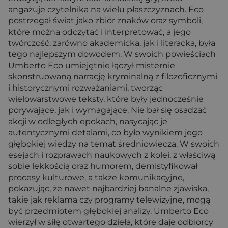
angażuje czytelnika na wielu płaszczyznach. Eco
postrzegał świat jako zbiór znaków oraz symboli,
które można odczytać i interpretować, a jego
twórczość, zarówno akademicka, jak i literacka, była
tego najlepszym dowodem. W swoich powieściach
Umberto Eco umiejętnie łączył misternie
skonstruowaną narrację kryminalną z filozoficznymi
i historycznymi rozważaniami, tworząc
wielowarstwowe teksty, które były jednocześnie
porywające, jak i wymagające. Nie bał się osadzać
akcji w odległych epokach, nasycając je
autentycznymi detalami, co było wynikiem jego
głębokiej wiedzy na temat średniowiecza. W swoich
esejach i rozprawach naukowych z kolei, z właściwą
sobie lekkością oraz humorem, demistyfikował
procesy kulturowe, a także komunikacyjne,
pokazując, że nawet najbardziej banalne zjawiska,
takie jak reklama czy programy telewizyjne, mogą
być przedmiotem głębokiej analizy. Umberto Eco
wierzył w siłę otwartego dzieła, które daje odbiorcy