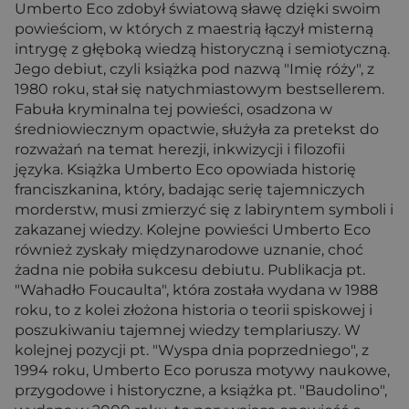
Umberto Eco zdobył światową sławę dzięki swoim
powieściom, w których z maestrią łączył misterną
intrygę z głęboką wiedzą historyczną i semiotyczną.
Jego debiut, czyli książka pod nazwą "Imię róży", z
1980 roku, stał się natychmiastowym bestsellerem.
Fabuła kryminalna tej powieści, osadzona w
średniowiecznym opactwie, służyła za pretekst do
rozważań na temat herezji, inkwizycji i filozofii
języka. Książka Umberto Eco opowiada historię
franciszkanina, który, badając serię tajemniczych
morderstw, musi zmierzyć się z labiryntem symboli i
zakazanej wiedzy. Kolejne powieści Umberto Eco
również zyskały międzynarodowe uznanie, choć
żadna nie pobiła sukcesu debiutu. Publikacja pt.
"Wahadło Foucaulta", która została wydana w 1988
roku, to z kolei złożona historia o teorii spiskowej i
poszukiwaniu tajemnej wiedzy templariuszy. W
kolejnej pozycji pt. "Wyspa dnia poprzedniego", z
1994 roku, Umberto Eco porusza motywy naukowe,
przygodowe i historyczne, a książka pt. "Baudolino",