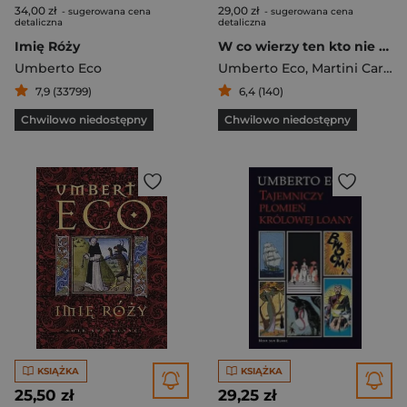
34,00 zł
29,00 zł
- sugerowana cena
- sugerowana cena
detaliczna
detaliczna
Imię Róży
W co wierzy ten kto nie wierzy?
Umberto Eco
Umberto Eco
,
Martini Carlo Maria
7,9 (33799)
6,4 (140)
Chwilowo niedostępny
Chwilowo niedostępny
KSIĄŻKA
KSIĄŻKA
25,50 zł
29,25 zł