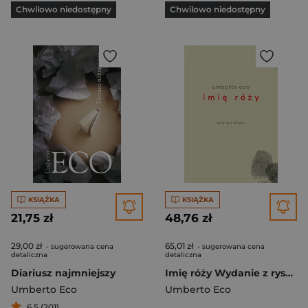
Chwilowo niedostępny
Chwilowo niedostępny
KSIĄŻKA
KSIĄŻKA
21,75 zł
48,76 zł
29,00 zł
65,01 zł
- sugerowana cena
- sugerowana cena
detaliczna
detaliczna
Diariusz najmniejszy
Imię róży Wydanie z rysunkami Autora
Umberto Eco
Umberto Eco
6,5 (201)