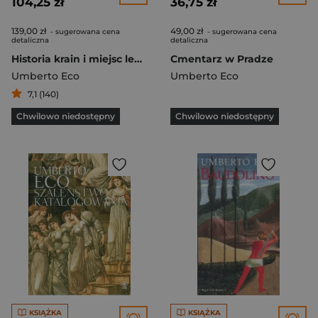
104,25 zł
36,75 zł
139,00 zł
49,00 zł
- sugerowana cena
- sugerowana cena
detaliczna
detaliczna
Historia krain i miejsc legendarnych
Cmentarz w Pradze
Umberto Eco
Umberto Eco
7,1 (140)
Chwilowo niedostępny
Chwilowo niedostępny
KSIĄŻKA
KSIĄŻKA