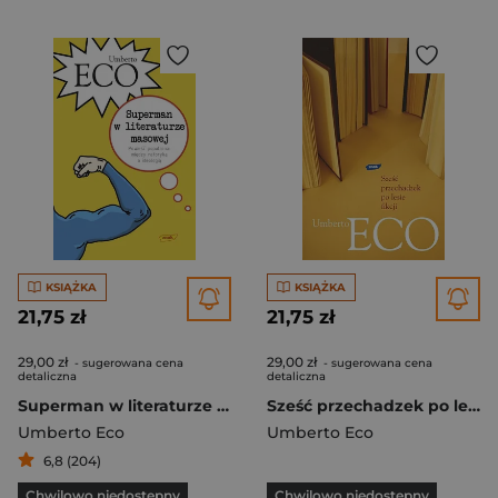
KSIĄŻKA
KSIĄŻKA
21,75 zł
21,75 zł
29,00 zł
29,00 zł
- sugerowana cena
- sugerowana cena
detaliczna
detaliczna
Superman w literaturze masowej. Powieść popularna: między retoryką a ideologią
Sześć przechadzek po lesie fikcji
Umberto Eco
Umberto Eco
6,8 (204)
Chwilowo niedostępny
Chwilowo niedostępny