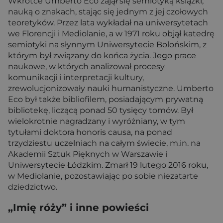
Wkrótce Umberto Eco zajął się semiotyką książki,
nauką o znakach, stając się jednym z jej czołowych
teoretyków. Przez lata wykładał na uniwersytetach
we Florencji i Mediolanie, a w 1971 roku objął katedrę
semiotyki na słynnym Uniwersytecie Bolońskim, z
którym był związany do końca życia. Jego prace
naukowe, w których analizował procesy
komunikacji i interpretacji kultury,
zrewolucjonizowały nauki humanistyczne. Umberto
Eco był także bibliofilem, posiadającym prywatną
bibliotekę, liczącą ponad 50 tysięcy tomów. Był
wielokrotnie nagradzany i wyróżniany, w tym
tytułami doktora honoris causa, na ponad
trzydziestu uczelniach na całym świecie, m.in. na
Akademii Sztuk Pięknych w Warszawie i
Uniwersytecie Łódzkim. Zmarł 19 lutego 2016 roku,
w Mediolanie, pozostawiając po sobie niezatarte
dziedzictwo.
„Imię róży” i inne powieści