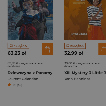
KSIĄŻKA
KSIĄŻKA
63,23 zł
32,99 zł
89,99 zł
39,00 zł
- sugerowana cena
- sugerowana cena
detaliczna
detaliczna
Dziewczyna z Panamy
Laurent Galandon
Yann Henninot
7,1 (49)