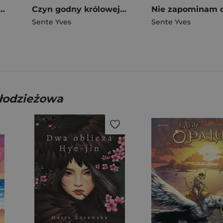
aheborg. Thorgal. Kriss de Valnor. Tom 5 wyd. 2024
Czyn godny królowej. Thorgal. Kriss de Valnor. Tom 3
Sente Yves
Sente Yves
młodzieżowa