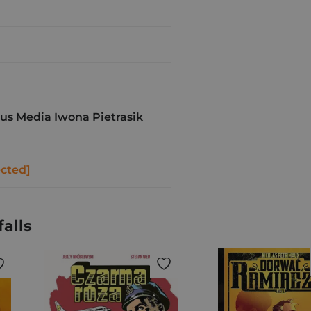
s Media Iwona Pietrasik
ected]
alls