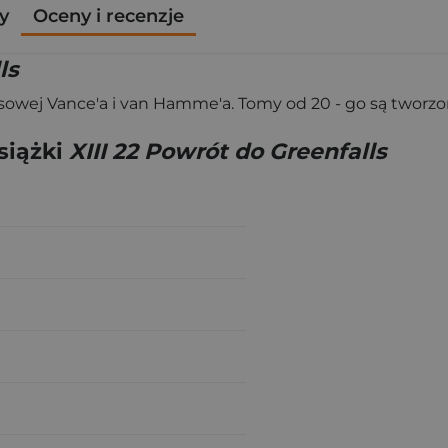
y
Oceny i recenzje
ls
ksowej Vance'a i van Hamme'a. Tomy od 20 - go są tworzon
siążki
XIII 22 Powrót do Greenfalls