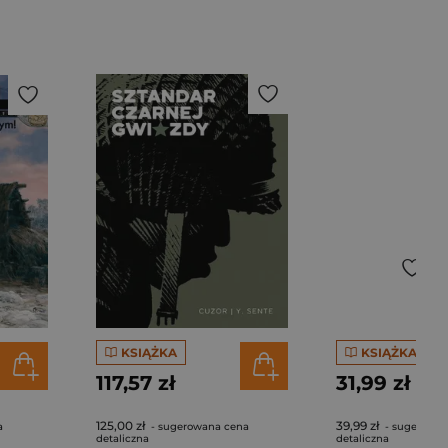
KSIĄŻKA
KSIĄŻKA
117,57 zł
31,99 zł
125,00 zł
39,99 zł
a
- sugerowana cena
- sugerowan
detaliczna
detaliczna