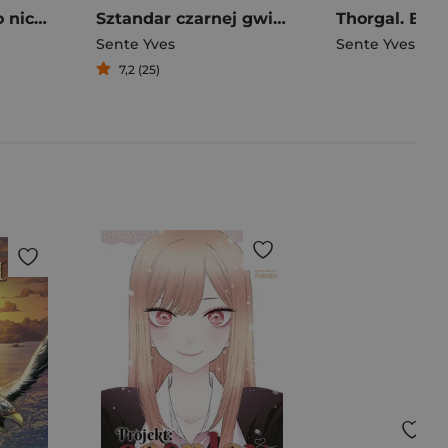
Nie zapominam o niczym! Thorgal. Kriss de Valnor. Tom 1 wyd. 2024
Sztandar czarnej gwiazdy
Sente Yves
Sente Yves
7,2 (25)