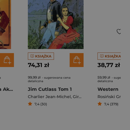
KSIĄŻKA
KSIĄŻKA
74,31 zł
38,77 zł
99,99 zł
59,99 zł
a
- sugerowana cena
- sugerowan
detaliczna
detaliczna
Dorwać Ramireza Akt I
Jim Cutlass Tom 1
Western
Charlier Jean-Michel
,
Giraud Jean
Rosiński Grzeg
7,4 (30)
7,4 (379)