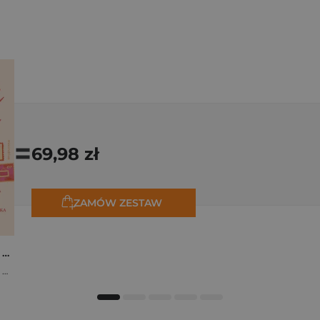
=
69,98 zł
ZAMÓW ZESTAW
Osiem tygodni lata. Opowiadania na wakacje
,
Marta Bijan
,
Oktawia Kain
,
Maria Lichoń
,
Aleksandra Muraszka
,
Edyt