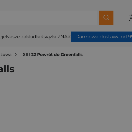
cje
Nasze zakładki
Książki ZNAK
Darmowa dostawa od 99
ieżowa
XIII 22 Powrót do Greenfalls
lls