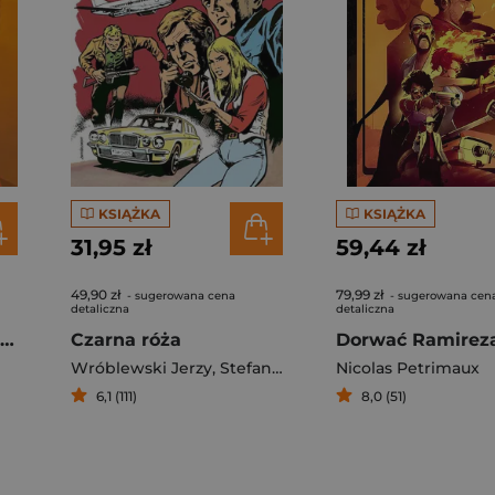
KSIĄŻKA
KSIĄŻKA
31,95 zł
59,44 zł
49,90 zł
79,99 zł
- sugerowana cena
- sugerowana cen
detaliczna
detaliczna
XIII Mystery 3 Little Jones
Czarna róża
Wróblewski Jerzy
,
Stefan Weinfeld
Nicolas Petrimaux
6,1 (111)
8,0 (51)