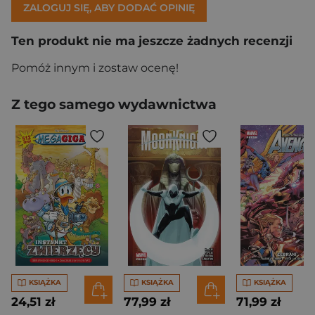
ZALOGUJ SIĘ, ABY DODAĆ OPINIĘ
Ten produkt nie ma jeszcze żadnych recenzji
Pomóż innym i zostaw ocenę!
Z tego samego wydawnictwa
KSIĄŻKA
KSIĄŻKA
KSIĄŻKA
24,51 zł
77,99 zł
71,99 zł