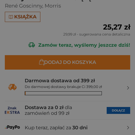
René Goscinny
,
Morris
KSIĄŻKA
25,27 zł
29,99 zł
- sugerowana cena detaliczna
Zamów teraz, wyślemy jeszcze dziś!
DODAJ DO KOSZYKA
Darmowa dostawa od 399 zł
Do darmowej dostawy brakuje Ci 399,00 zł
Dostawa za 0 zł
dla
DOŁĄCZ
zamówień od 99 zł
Kup teraz, zapłać za
30 dni