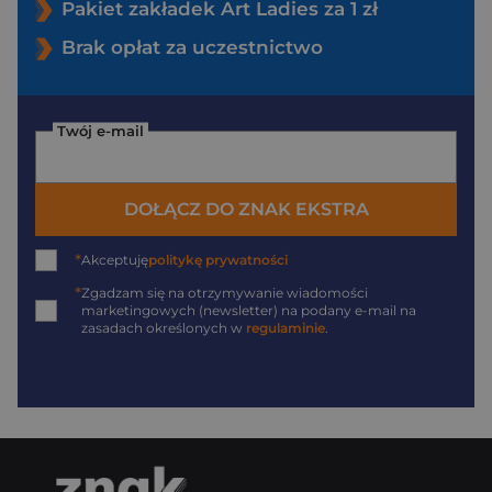
Pakiet zakładek Art Ladies za 1 zł
Brak opłat za uczestnictwo
Twój e-mail
DOŁĄCZ DO ZNAK EKSTRA
*
Akceptuję
politykę prywatności
*
Zgadzam się na otrzymywanie wiadomości
marketingowych (newsletter) na podany
e-mail
na
zasadach określonych w
regulaminie
.