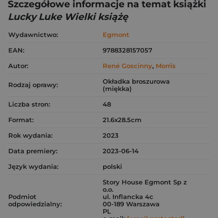
Szczegółowe informacje na temat książki
Lucky Luke Wielki książę
Wydawnictwo:
Egmont
EAN:
9788328157057
Autor:
René Goscinny
,
Morris
Okładka broszurowa
Rodzaj oprawy:
(miękka)
Liczba stron:
48
Format:
21.6x28.5cm
Rok wydania:
2023
Data premiery:
2023-06-14
Język wydania:
polski
Story House Egmont Sp z
o.o.
Podmiot
ul. Inflancka 4c
odpowiedzialny:
00-189 Warszawa
PL