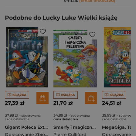
e-mail:
[email protected]
Podobne do Lucky Luke Wielki książę
KSIĄŻKA
KSIĄŻKA
KSIĄŻKA
27,39 zł
21,70 zł
24,51 zł
37,99 zł
34,99 zł
39,99 zł
- sugerowana
- sugerowana
- sugerowa
cena detaliczna
cena detaliczna
cena detaliczna
Gigant Poleca Extra. Tom 5/2025. Tajemnice. Nieznany autor
Smerfy i magiczna peleryna. Smerfy
Opracowanie Zbiorowe
Pierre Culliford