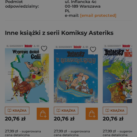
Podmiot
ul. Inflancka 4c
odpowiedzialny:
00-189 Warszawa
PL
e-mail:
[email protected]
Inne książki z serii Komiksy Asteriks
KSIĄŻKA
KSIĄŻKA
KSIĄŻKA
20,76 zł
20,76 zł
20,76 zł
27,99 zł
27,99 zł
27,99 zł
- sugerowana
- sugerowana
- sugerowan
cena detaliczna
cena detaliczna
cena detaliczna