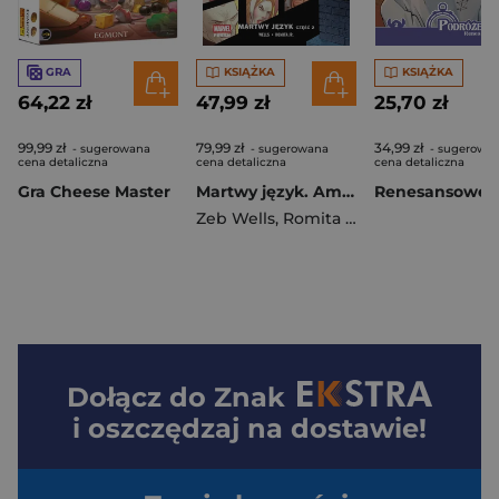
GRA
KSIĄŻKA
KSIĄŻKA
64,22 zł
47,99 zł
25,70 zł
99,99 zł
79,99 zł
34,99 zł
- sugerowana
- sugerowana
- sugerowa
cena detaliczna
cena detaliczna
cena detaliczna
Gra Cheese Master
Martwy język. Amazing Spider-Man. Tom 6. Część 2
Zeb Wells
,
Romita John Jr.
Dołącz do
Znak
i oszczędzaj na dostawie!