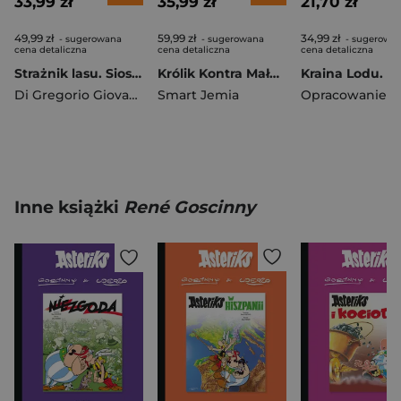
33,99 zł
35,99 zł
21,70 zł
49,99 zł
59,99 zł
34,99 zł
- sugerowana
- sugerowana
- sugerowa
cena detaliczna
cena detaliczna
cena detaliczna
Strażnik lasu. Siostry Niezapominajki. Tom 8
Królik Kontra Małpa i superszybka Aj. Tom 4
Di Gregorio Giovanni
,
Alessandro Barbucci
Smart Jemia
Inne książki
René Goscinny