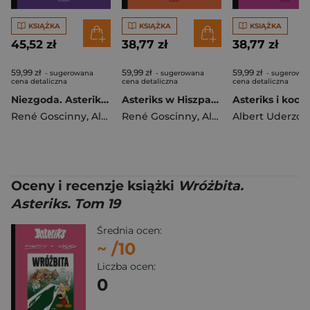
KSIĄŻKA
KSIĄŻKA
KSIĄŻKA
45,52 zł
38,77 zł
38,77 zł
59,99 zł
59,99 zł
59,99 zł
- sugerowana
- sugerowana
- sugerowa
cena detaliczna
cena detaliczna
cena detaliczna
Niezgoda. Asteriks. Tom 15
Asteriks w Hiszpanii. Asteriks. Tom 14
René Goscinny
,
Albert Uderzo
René Goscinny
,
Albert Uderzo
Albert Uderzo
,
Re
Oceny i recenzje książki
Wróżbita.
Asteriks. Tom 19
Średnia ocen:
~
/10
Liczba ocen:
0