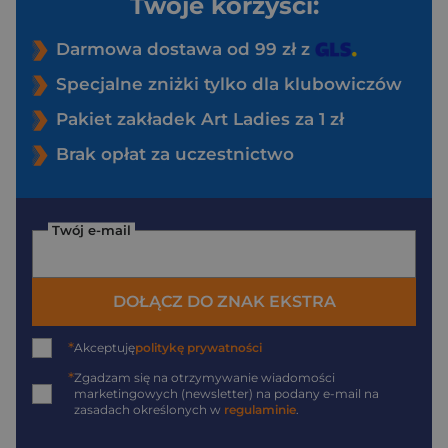
Twoje korzyści:
Darmowa dostawa od 99 zł z
Specjalne zniżki tylko dla klubowiczów
Pakiet zakładek Art Ladies za 1 zł
Brak opłat za uczestnictwo
Twój e-mail
DOŁĄCZ DO ZNAK EKSTRA
*
Akceptuję
politykę prywatności
*
Zgadzam się na otrzymywanie wiadomości
marketingowych (newsletter) na podany
e-mail
na
zasadach określonych w
regulaminie
.