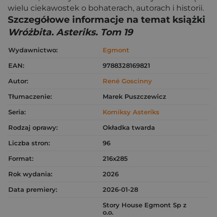
wielu ciekawostek o bohaterach, autorach i historii.
Szczegółowe informacje na temat książki
Wróżbita. Asteriks. Tom 19
Wydawnictwo:
Egmont
EAN:
9788328169821
Autor:
René Goscinny
Tłumaczenie:
Marek Puszczewicz
Seria:
Komiksy Asteriks
Rodzaj oprawy:
Okładka twarda
Liczba stron:
96
Format:
216x285
Rok wydania:
2026
Data premiery:
2026-01-28
Story House Egmont Sp z
o.o.