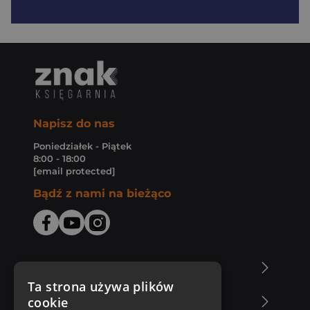
Napisz do nas
Poniedziałek - Piątek
8:00 - 18:00
[email protected]
Bądź z nami na bieżąco
O Księgarni Znak
Ta strona używa plików
cookie
Zakupy u nas