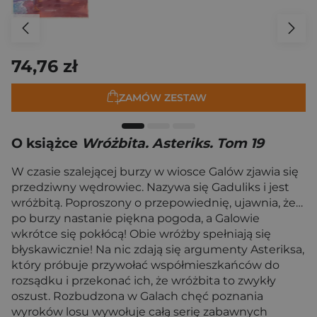
74,76 zł
ZAMÓW ZESTAW
O książce
Wróżbita. Asteriks. Tom 19
W czasie szalejącej burzy w wiosce Galów zjawia się
przedziwny wędrowiec. Nazywa się Gaduliks i jest
wróżbitą. Poproszony o przepowiednię, ujawnia, że…
po burzy nastanie piękna pogoda, a Galowie
wkrótce się pokłócą! Obie wróżby spełniają się
błyskawicznie! Na nic zdają się argumenty Asteriksa,
który próbuje przywołać współmieszkańców do
rozsądku i przekonać ich, że wróżbita to zwykły
oszust. Rozbudzona w Galach chęć poznania
wyroków losu wywołuje całą serię zabawnych