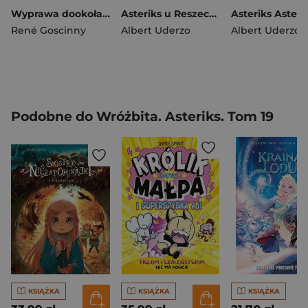
Wyprawa dookoła Galii. Tom 4. Asteriks wyd. 2024
Asteriks u Reszechezady Tom 28
René Goscinny
Albert Uderzo
Albert Uderzo
,
Jol
Podobne do Wróżbita. Asteriks. Tom 19
KSIĄŻKA
KSIĄŻKA
KSIĄŻKA