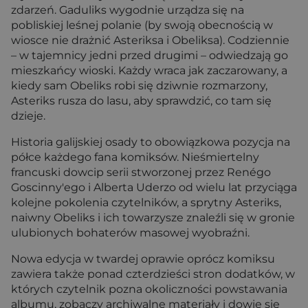
zdarzeń. Gaduliks wygodnie urządza się na
pobliskiej leśnej polanie (by swoją obecnością w
wiosce nie drażnić Asteriksa i Obeliksa). Codziennie
– w tajemnicy jedni przed drugimi – odwiedzają go
mieszkańcy wioski. Każdy wraca jak zaczarowany, a
kiedy sam Obeliks robi się dziwnie rozmarzony,
Asteriks rusza do lasu, aby sprawdzić, co tam się
dzieje.
Historia galijskiej osady to obowiązkowa pozycja na
półce każdego fana komiksów. Nieśmiertelny
francuski dowcip serii stworzonej przez Renégo
Goscinny'ego i Alberta Uderzo od wielu lat przyciąga
kolejne pokolenia czytelników, a sprytny Asteriks,
naiwny Obeliks i ich towarzysze znaleźli się w gronie
ulubionych bohaterów masowej wyobraźni.
Nowa edycja w twardej oprawie oprócz komiksu
zawiera także ponad czterdzieści stron dodatków, w
których czytelnik pozna okoliczności powstawania
albumu, zobaczy archiwalne materiały i dowie się