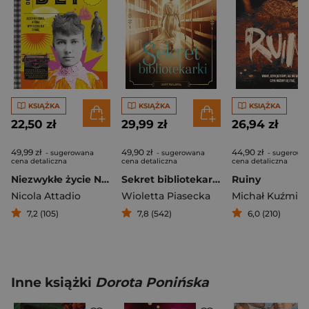
KSIĄŻKA
KSIĄŻKA
KSIĄŻKA
22,50 zł
29,99 zł
26,94 zł
49,99 zł
49,90 zł
44,90 zł
- sugerowana
- sugerowana
- sugerowa
cena detaliczna
cena detaliczna
cena detaliczna
Niezwykłe życie Nellie Bly. Dziennikarka, która wyprzedziła epokę
Sekret bibliotekarki
Ruiny
Nicola Attadio
Wioletta Piasecka
Michał Kuźmińs
7,2 (105)
7,8 (542)
6,0 (210)
Inne książki
Dorota Ponińska