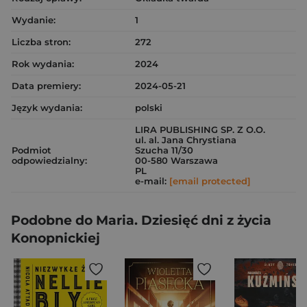
Wydanie:
1
Liczba stron:
272
Rok wydania:
2024
Data premiery:
2024-05-21
Język wydania:
polski
LIRA PUBLISHING SP. Z O.O.
ul. al. Jana Chrystiana
Podmiot
Szucha 11/30
odpowiedzialny:
00-580 Warszawa
PL
e-mail:
[email protected]
Podobne do Maria. Dziesięć dni z życia
Konopnickiej