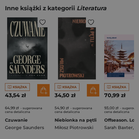
Inne książki z kategorii
Literatura
KSIĄŻKA
KSIĄŻKA
KSIĄŻKA
43,54 zł
34,50 zł
70,99 zł
64,99 zł
54,90 zł
93,00 zł
- sugerowana
- sugerowana
- sugerowa
cena detaliczna
cena detaliczna
cena detaliczna
Czuwanie
Niebionka na pętli
George Saunders
Miłosz Piotrowski
Sarah Baxter
,
Paul 