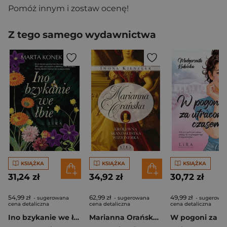
Pomóż innym i zostaw ocenę!
Z tego samego wydawnictwa
KSIĄŻKA
KSIĄŻKA
KSIĄŻKA
31,24 zł
34,92 zł
30,72 zł
54,99 zł
62,99 zł
49,99 zł
- sugerowana
- sugerowana
- sugerowa
cena detaliczna
cena detaliczna
cena detaliczna
Ino bzykanie we łbie
Marianna Orańska. Królewna, skandalistka, wizjonerka