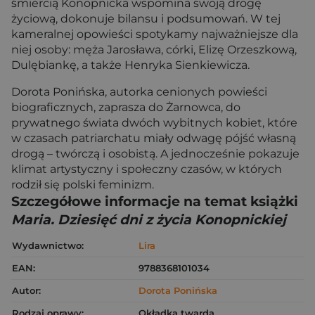
śmiercią Konopnicka wspomina swoją drogę
życiową, dokonuje bilansu i podsumowań. W tej
kameralnej opowieści spotykamy najważniejsze dla
niej osoby: męża Jarosława, córki, Elizę Orzeszkową,
Dulębiankę, a także Henryka Sienkiewicza.
Dorota Ponińska, autorka cenionych powieści
biograficznych, zaprasza do Żarnowca, do
prywatnego świata dwóch wybitnych kobiet, które
w czasach patriarchatu miały odwagę pójść własną
drogą – twórczą i osobistą. A jednocześnie pokazuje
klimat artystyczny i społeczny czasów, w których
rodził się polski feminizm.
Szczegółowe informacje na temat książki
Maria. Dziesięć dni z życia Konopnickiej
Wydawnictwo:
Lira
EAN:
9788368101034
Autor:
Dorota Ponińska
Rodzaj oprawy:
Okładka twarda