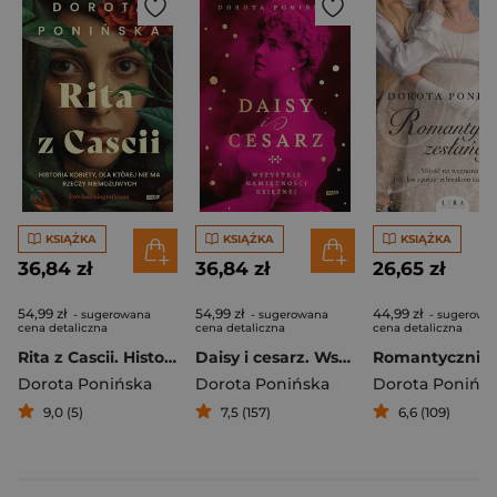
KSIĄŻKA
KSIĄŻKA
KSIĄŻKA
36,84 zł
36,84 zł
26,65 zł
54,99 zł
54,99 zł
44,99 zł
- sugerowana
- sugerowana
- sugerowa
cena detaliczna
cena detaliczna
cena detaliczna
Rita z Cascii. Historia kobiety, dla której nie ma rzeczy niemożliwych
Daisy i cesarz. Wszystkie namiętności księżnej
Dorota Ponińska
Dorota Ponińska
Dorota Ponińs
9,0 (5)
7,5 (157)
6,6 (109)