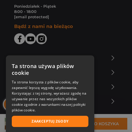
Poniedziałek - Piątek
8:00 - 18:00
[email protected]
Bądź z nami na bieżąco
O Księgarni Znak
Ta strona używa plików
cookie
Zakupy u nas
Ta strona korzysta z plików cookie, aby
Nasza oferta
zapewnić lepszą wygodę użytkowania.
Korzystając z tej strony, wyrażasz zgodę na
używanie przez nas wszystkich plików
Nasi autorzy
cookie zgodnie z warunkami naszej polityki
plików cookie.
ZAAKCEPTUJ ZGODY
33,53 zł
DO KOSZYKA