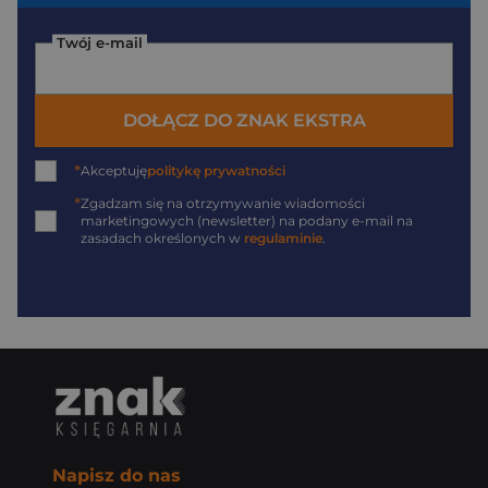
Twój e-mail
DOŁĄCZ DO ZNAK EKSTRA
*
Akceptuję
politykę prywatności
*
Zgadzam się na otrzymywanie wiadomości
marketingowych (newsletter) na podany
e-mail
na
zasadach określonych w
regulaminie
.
Napisz do nas