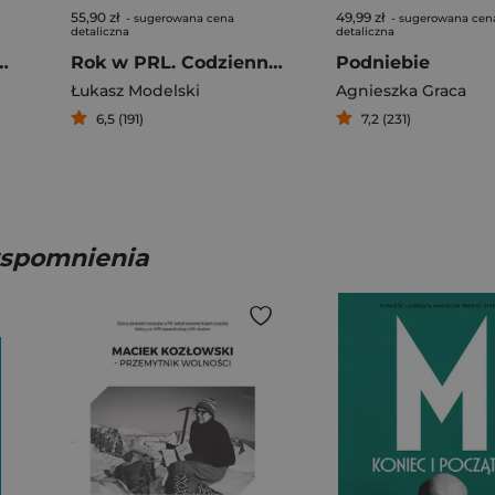
55,90 zł
49,99 zł
- sugerowana cena
- sugerowana cen
detaliczna
detaliczna
k Kościół handlował „sierotami”
Rok w PRL. Codzienność na kartki
Podniebie
Łukasz Modelski
Agnieszka Graca
6,5 (191)
7,2 (231)
 wspomnienia