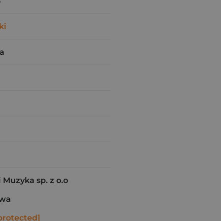
8
ki
a
 Muzyka sp. z o.o
awa
protected]