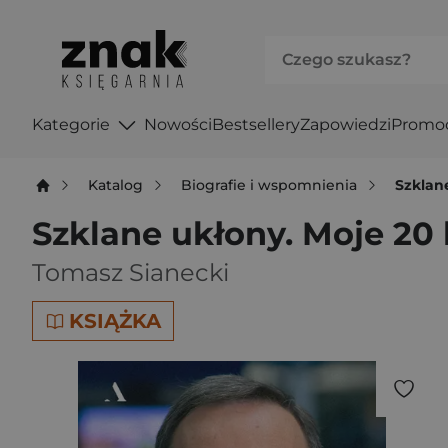
Kategorie
Nowości
Bestsellery
Zapowiedzi
Promo
Katalog
Biografie i wspomnienia
Szklan
Szklane ukłony. Moje 20
Tomasz Sianecki
KSIĄŻKA