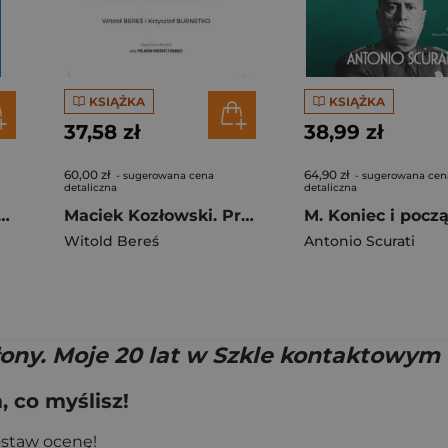
KSIĄŻKA
KSIĄŻKA
37,58 zł
38,99 zł
60,00 zł
64,90 zł
- sugerowana cena
- sugerowana cen
detaliczna
detaliczna
rn śródziemnomorski
Maciek Kozłowski. Przemytnik wolności
M. Koniec i pocz
Witold Bereś
Antonio Scurati
łony. Moje 20 lat w Szkle kontaktowym
 co myślisz!
ostaw ocenę!