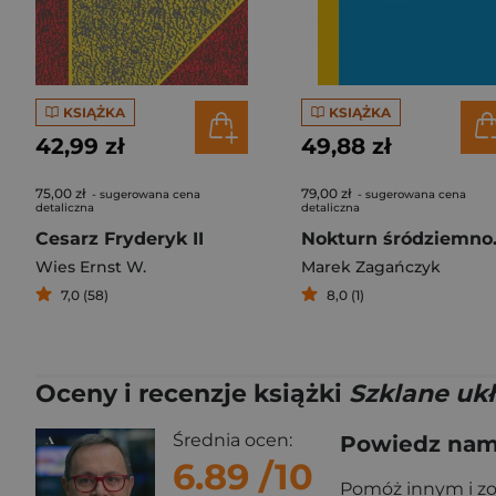
KSIĄŻKA
KSIĄŻKA
42,99 zł
49,88 zł
75,00 zł
79,00 zł
- sugerowana cena
- sugerowana cena
detaliczna
detaliczna
Cesarz Fryderyk II
Noktu
Wies Ernst W.
Marek Zagańczyk
7,0 (58)
8,0 (1)
Oceny i recenzje książki
Szklane uk
Średnia ocen:
Powiedz nam,
6.89
/10
Pomóż innym i z