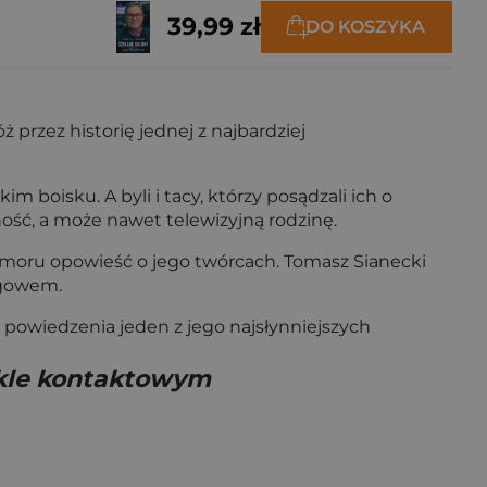
39,99 zł
DO KOSZYKA
przez historię jednej z najbardziej
boisku. A byli i tacy, którzy posądzali ich o
ność, a może nawet telewizyjną rodzinę.
humoru opowieść o jego twórcach. Tomasz Sianecki
cugowem.
o powiedzenia jeden z jego najsłynniejszych
zkle kontaktowym