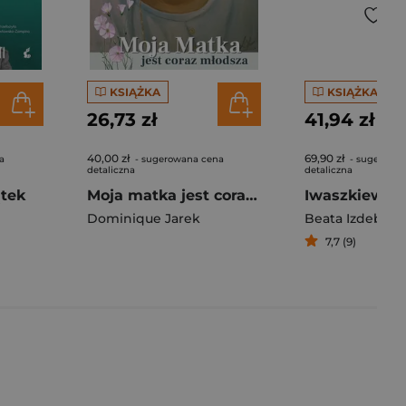
KSIĄŻKA
KSIĄŻKA
26,73 zł
41,94 zł
40,00 zł
69,90 zł
a
- sugerowana cena
- sugerowa
detaliczna
detaliczna
ątek
Moja matka jest coraz młodsza
Dominique Jarek
Beata Izdebska
7,7 (9)