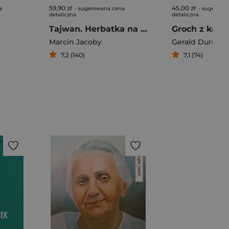
59,90 zł
45,00 zł
a
- sugerowana cena
- sugerowa
detaliczna
detaliczna
Tajwan. Herbatka na beczce prochu
Marcin Jacoby
Gerald Durrell
7,2 (140)
7,1 (74)