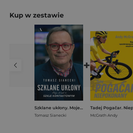
Kup w zestawie
+
Szklane ukłony. Moje 20 lat w Szkle kontaktowym
Tomasz Sianecki
McGrath Andy