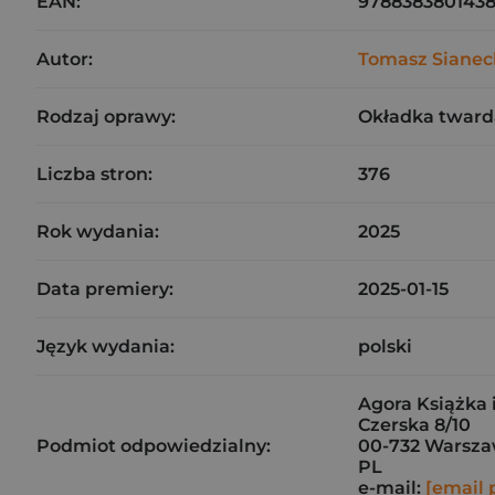
EAN:
978838380143
Autor:
Tomasz Sianec
Rodzaj oprawy:
Okładka tward
Liczba stron:
376
Rok wydania:
2025
Data premiery:
2025-01-15
Język wydania:
polski
Agora Książka i
Czerska 8/10
Podmiot odpowiedzialny:
00-732 Warsz
PL
e-mail:
[email 