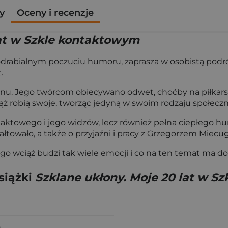
y
Oceny i recenzje
lat w Szkle kontaktowym
odrabialnym poczuciu humoru, zaprasza w osobistą podróż 
.
u. Jego twórcom obiecywano odwet, choćby na piłkarskim 
ciąż robią swoje, tworząc jedyną w swoim rodzaju społecz
ntaktowego i jego widzów, lecz również pełna ciepłego 
ztałtowało, a także o przyjaźni i pracy z Grzegorzem Mie
zego wciąż budzi tak wiele emocji i co na ten temat ma d
siążki
Szklane ukłony. Moje 20 lat w S