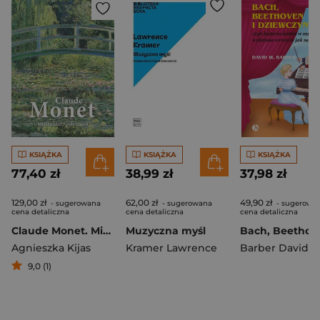
KSIĄŻKA
KSIĄŻKA
KSIĄŻKA
77,40 zł
38,99 zł
37,98 zł
129,00 zł
62,00 zł
49,90 zł
- sugerowana
- sugerowana
- sugerowa
cena detaliczna
cena detaliczna
cena detaliczna
Claude Monet. Mistrz ulotnych chwil
Muzyczna myśl
Agnieszka Kijas
Kramer Lawrence
Barber David W
9,0 (1)