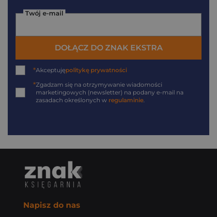
Twój e-mail
DOŁĄCZ DO ZNAK EKSTRA
*
Akceptuję
politykę prywatności
*
Zgadzam się na otrzymywanie wiadomości
marketingowych (newsletter) na podany
e-mail
na
zasadach określonych w
regulaminie
.
Napisz do nas