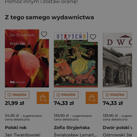
Pomóż innym i zostaw ocenę!
Z tego samego wydawnictwa
KSIĄŻKA
KSIĄŻKA
KSIĄŻKA
21,99 zł
74,33 zł
74,33 zł
34,90 zł
139,90 zł
139,90 zł
- sugerowana
- sugerowana
- sugerowa
cena detaliczna
cena detaliczna
cena detaliczna
Polski rok
Zofia Stryjeńska
Jan Twardowski
Światosław Lenartowicz
Ostrowski Jan K