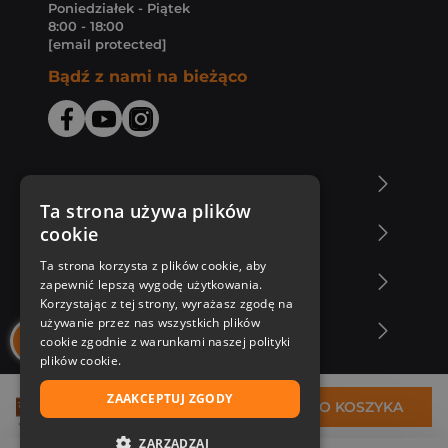
Poniedziałek - Piątek
8:00 - 18:00
[email protected]
Bądź z nami na bieżąco
O Księgarni Znak
Ta strona używa plików
cookie
Zakupy u nas
Ta strona korzysta z plików cookie, aby
Nasza oferta
zapewnić lepszą wygodę użytkowania.
Korzystając z tej strony, wyrażasz zgodę na
używanie przez nas wszystkich plików
Nasi autorzy
cookie zgodnie z warunkami naszej polityki
plików cookie.
ZAAKCEPTUJ ZGODY
20,94 zł
DO KOSZYKA
ZARZĄDZAJ