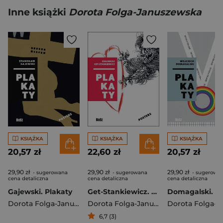
Inne książki
Dorota Folga-Januszewska
KSIĄŻKA
KSIĄŻKA
KSIĄŻKA
20,57 zł
22,60 zł
20,57 zł
29,90 zł
29,90 zł
29,90 zł
- sugerowana
- sugerowana
- sugerowa
cena detaliczna
cena detaliczna
cena detaliczna
Gajewski. Plakaty
Get-Stankiewicz. Plakaty
Dorota Folga-Januszewska
Dorota Folga-Januszewska
6,7 (3)