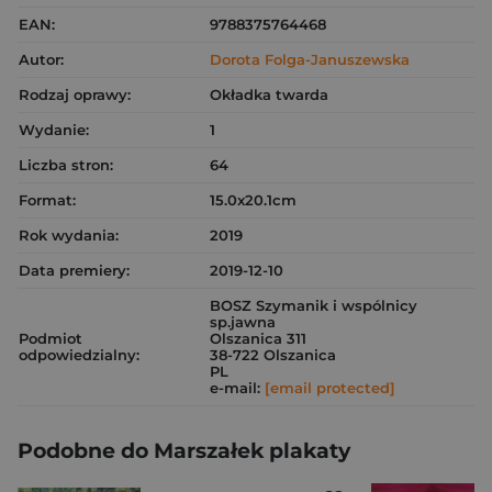
EAN:
9788375764468
Autor:
Dorota Folga-Januszewska
Rodzaj oprawy:
Okładka twarda
Wydanie:
1
Liczba stron:
64
Format:
15.0x20.1cm
Rok wydania:
2019
Data premiery:
2019-12-10
BOSZ Szymanik i wspólnicy
sp.jawna
Podmiot
Olszanica 311
odpowiedzialny:
38-722 Olszanica
PL
e-mail:
[email protected]
Podobne do Marszałek plakaty