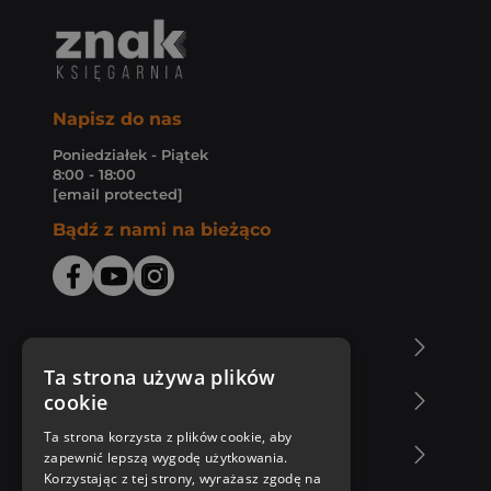
Napisz do nas
Poniedziałek - Piątek
8:00 - 18:00
[email protected]
Bądź z nami na bieżąco
O Księgarni Znak
Ta strona używa plików
cookie
Zakupy u nas
Ta strona korzysta z plików cookie, aby
Nasza oferta
zapewnić lepszą wygodę użytkowania.
Korzystając z tej strony, wyrażasz zgodę na