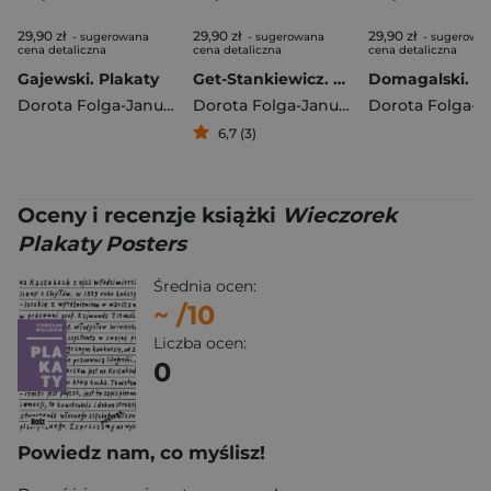
29,90 zł
29,90 zł
29,90 zł
- sugerowana
- sugerowana
- sugerowa
cena detaliczna
cena detaliczna
cena detaliczna
Gajewski. Plakaty
Get-Stankiewicz. Plakaty
Dorota Folga-Januszewska
Dorota Folga-Januszewska
6,7 (3)
Oceny i recenzje książki
Wieczorek
Plakaty Posters
Średnia ocen:
~
/10
Liczba ocen:
0
Powiedz nam, co myślisz!