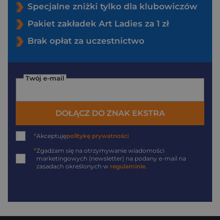
Specjalne zniżki tylko dla klubowiczów
Pakiet zakładek Art Ladies za 1 zł
Brak opłat za uczestnictwo
Twój e-mail
DOŁĄCZ DO ZNAK EKSTRA
*
Akceptuję
politykę prywatności
*
Zgadzam się na otrzymywanie wiadomości
marketingowych (newsletter) na podany
e-mail
na
zasadach określonych w
regulaminie
.