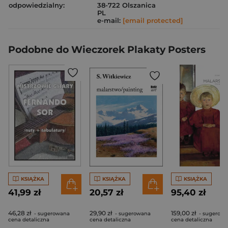
odpowiedzialny:
38-722 Olszanica
PL
e-mail:
[email protected]
Podobne do Wieczorek Plakaty Posters
KSIĄŻKA
KSIĄŻKA
KSIĄŻKA
41,99 zł
20,57 zł
95,40 zł
46,28 zł
29,90 zł
159,00 zł
- sugerowana
- sugerowana
- sugerow
cena detaliczna
cena detaliczna
cena detaliczna