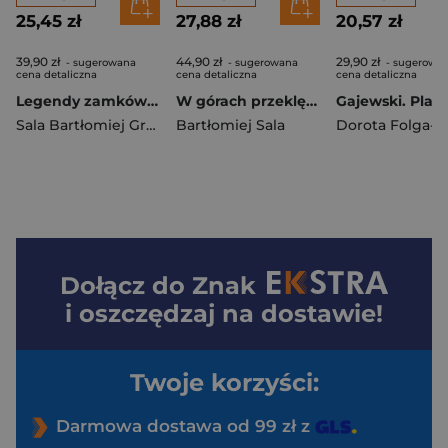
25,45 zł
27,88 zł
20,57 zł
39,90 zł
44,90 zł
29,90 zł
- sugerowana
- sugerowana
- sugerowa
cena detaliczna
cena detaliczna
cena detaliczna
Legendy zamków sudeckich. Legendarz
W górach przeklętych. Wampiry Alp, Rudaw, Sudetów, Karpat i Bałkanów
Gajewski. Plak
Sala Bartłomiej Grzegorz
Bartłomiej Sala
Dołącz do
Znak
i oszczędzaj na dostawie!
Twoje korzyści:
Darmowa dostawa od 99 zł z