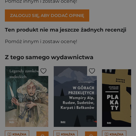
Pomóż innym i zostaw ocenę!
ZALOGUJ SIĘ, ABY DODAĆ OPINIĘ
Ten produkt nie ma jeszcze żadnych recenzji
Pomóż innym i zostaw ocenę!
Z tego samego wydawnictwa
KSIĄŻKA
KSIĄŻKA
KSIĄŻKA