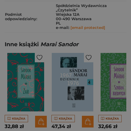
Spółdzielnia Wydawnicza
„Czytelnik”
Podmiot
Wiejska 12A
odpowiedzialny:
00-490 Warszawa
PL
e-mail:
[email protected]
Inne książki
Marai Sandor
KSIĄŻKA
KSIĄŻKA
KSIĄŻKA
32,88 zł
47,34 zł
32,66 zł