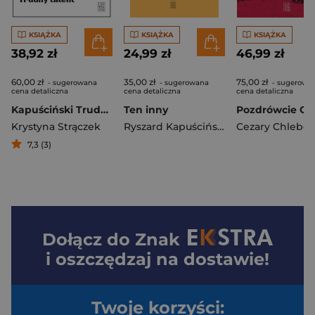
KSIĄŻKA
KSIĄŻKA
KSIĄŻKA
38,92 zł
24,99 zł
46,99 zł
60,00 zł
35,00 zł
75,00 zł
- sugerowana
- sugerowana
- sugerowa
cena detaliczna
cena detaliczna
cena detaliczna
Kapuściński Trudny talent
Ten inny
Krystyna Strączek
Ryszard Kapuściński
Cezary Chlebo
7,3 (3)
Dołącz do
Znak
i oszczędzaj na dostawie!
Twoje korzyści: