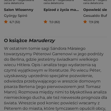
- sugerowana
- sugerowana
- sugerowa
cena detaliczna
cena detaliczna
cena detaliczna
Salon Wiosenny
Epizod z życia malarza podróźnika
György Spiró
Gesualdo Bufal
6,7 (32)
7,0 (82)
7,9 (29)
O książce
Maruderzy
W ostatnim tomie sagi Sándora Máraiego
towarzyszymy Péterowi Garrenowi w jego podróży
do Berlina, gdzie jesteśmy świadkami wielkiego
wiecu Hitlera. Opis i analiza tego wydarzenia są
czymś wyjątkowym w literaturze. Po wiecu Péter,
uzyskawszy uprzednio specjalne pozwolenie,
odwiedza przebywającego w areszcie domowym
pisarza Bertena (jego pierwowzorem jest Tomasz
Mann). Rozmowa między nimi to błyskotliwa analiza
niemieckiego ducha, ale też niewesoła prognoza dla
świata. Wreszcie pod koniec powieści wracamy z
Péterem do miasta, które tymczasem opuścili obcy,