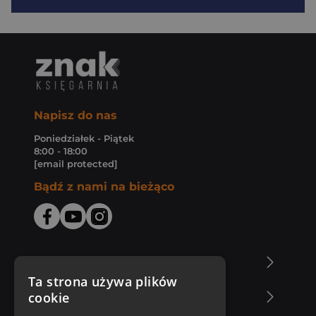
Napisz do nas
Poniedziałek - Piątek
8:00 - 18:00
[email protected]
Bądź z nami na bieżąco
O Księgarni Znak
Ta strona używa plików
cookie
Zakupy u nas