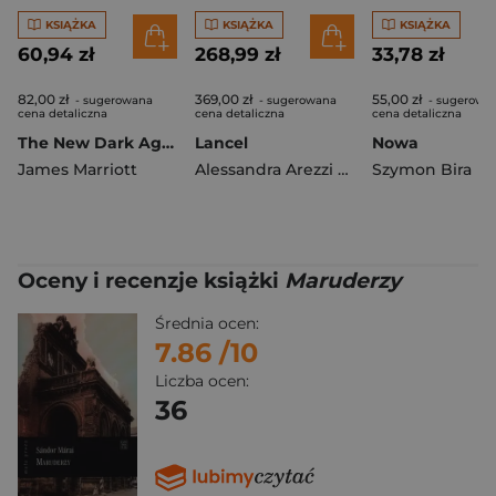
KSIĄŻKA
KSIĄŻKA
KSIĄŻKA
60,94 zł
268,99 zł
33,78 zł
82,00 zł
369,00 zł
55,00 zł
- sugerowana
- sugerowana
- sugerowa
cena detaliczna
cena detaliczna
cena detaliczna
The New Dark Ages
Lancel
Nowa
James Marriott
Alessandra Arezzi Boza
Szymon Bira
Oceny i recenzje książki
Maruderzy
Średnia ocen:
7.86
/10
Liczba ocen:
36