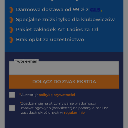
Darmowa dostawa od 99 zł z
Specjalne zniżki tylko dla klubowiczów
Pakiet zakładek Art Ladies za 1 zł
Brak opłat za uczestnictwo
Twój e-mail
DOŁĄCZ DO ZNAK EKSTRA
*
Akceptuję
politykę prywatności
*
Zgadzam się na otrzymywanie wiadomości
marketingowych (newsletter) na podany
e-mail
na
zasadach określonych w
regulaminie
.