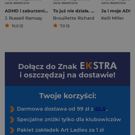
cena detaliczna
cena detaliczna
cena detaliczna
ADHD i zaburzenia lękowe osób dorosłych. Sprawdzone strategie CBT, dzięki którym odzyskasz spokój i poczucie sprawczości
To już nie działa. Uwolnij się od sposobów postępowania, które dawniej pomagały, a dziś ci szkodzą
Ja i moje ADH
J. Russell Ramsay
Brouillette Richard
Kelli Miller
10,0 (1)
7,0 (1)
Dołącz do
Znak
i oszczędzaj na dostawie!
Twoje korzyści:
Darmowa dostawa od 99 zł z
Specjalne zniżki tylko dla klubowiczów
Pakiet zakładek Art Ladies za 1 zł