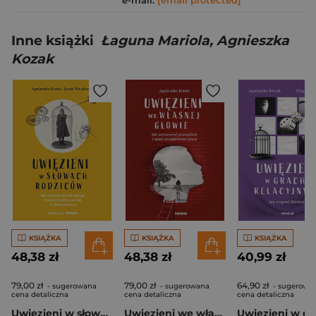
e-mail:
[email protected]
Inne książki
Łaguna Mariola, Agnieszka
Kozak
KSIĄŻKA
KSIĄŻKA
KSIĄŻKA
48,38 zł
48,38 zł
40,99 zł
79,00 zł
79,00 zł
64,90 zł
- sugerowana
- sugerowana
- sugerowa
cena detaliczna
cena detaliczna
cena detaliczna
Uwięzieni w słowach rodziców. Jak uwolnić się od zaklęć, które rzucono na nas w dzieciństwie
Uwięzieni we własnej głowie. Jak zrozumieć przeszłość i mieć szczęśliwsze życie