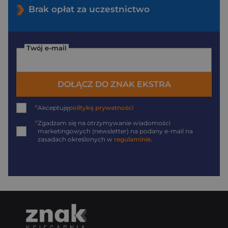
Brak opłat za uczestnictwo
Twój e-mail
DOŁĄCZ DO ZNAK EKSTRA
*
Akceptuję
politykę prywatności
*
Zgadzam się na otrzymywanie wiadomości
marketingowych (newsletter) na podany
e-mail
na
zasadach określonych w
regulaminie
.