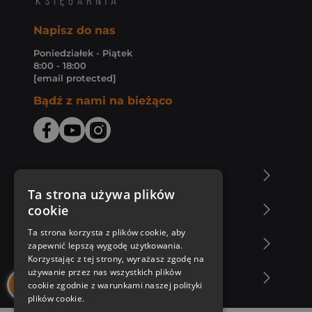
Napisz do nas
Poniedziałek - Piątek
8:00 - 18:00
[email protected]
Bądź z nami na bieżąco
O Księgarni Znak
Ta strona używa plików
cookie
Zakupy u nas
Ta strona korzysta z plików cookie, aby
Nasza oferta
zapewnić lepszą wygodę użytkowania.
Korzystając z tej strony, wyrażasz zgodę na
używanie przez nas wszystkich plików
Nasi autorzy
cookie zgodnie z warunkami naszej polityki
plików cookie.