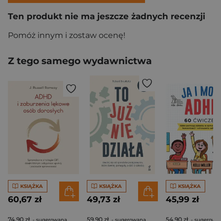
Ten produkt nie ma jeszcze żadnych recenzji
Pomóż innym i zostaw ocenę!
Z tego samego wydawnictwa
KSIĄŻKA
KSIĄŻKA
KSIĄŻKA
60,67 zł
49,73 zł
45,99 zł
74,90 zł
59,90 zł
54,90 zł
- sugerowana
- sugerowana
- sugerowa