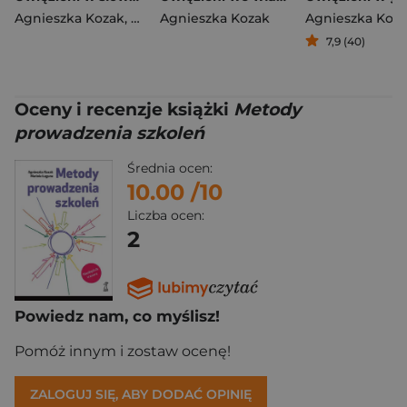
Agnieszka Kozak
,
Wasilewski Jacek
Agnieszka Kozak
Agnieszka Koz
7,9 (40)
Oceny i recenzje książki
Metody
prowadzenia szkoleń
Średnia ocen:
10.00
/10
Liczba ocen:
2
Powiedz nam, co myślisz!
Pomóż innym i zostaw ocenę!
ZALOGUJ SIĘ, ABY DODAĆ OPINIĘ