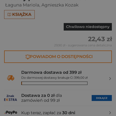
Łaguna Mariola
,
Agnieszka Kozak
KSIĄŻKA
Chwilowo niedostępny
22,43 zł
29,90 zł
- sugerowana cena detaliczna
POWIADOM O DOSTĘPNOŚCI
Darmowa dostawa od 399 zł
Do darmowej dostawy brakuje Ci 399,00 zł
Dostawa za 0 zł
dla
DOŁĄCZ
zamówień od 99 zł
Kup teraz, zapłać za
30 dni