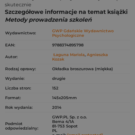
skutecznie
Szczegółowe informacje na temat książki
Metody prowadzenia szkoleń
GWP Gdańskie Wydawnictwo
Wydawnictwo:
Psychologiczne
EAN:
9788374895798
Łaguna Mariola
,
Agnieszka
Autor:
Kozak
Rodzaj oprawy:
Okładka broszurowa (miękka)
Wydanie:
drugie
Liczba stron:
152
Format:
145x205mm
Rok wydania:
2014
GWP.PL Sp. z o.o.
Bema 4/1A
Podmiot
81-753 Sopot
odpowiedzialny:
PL