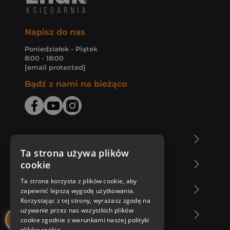
Napisz do nas
Poniedziałek - Piątek
8:00 - 18:00
[email protected]
Bądź z nami na bieżąco
O Księgarni Znak
Ta strona używa plików
cookie
Zakupy u nas
Ta strona korzysta z plików cookie, aby
Nasza oferta
zapewnić lepszą wygodę użytkowania.
Korzystając z tej strony, wyrażasz zgodę na
używanie przez nas wszystkich plików
Nasi autorzy
cookie zgodnie z warunkami naszej polityki
plików cookie.