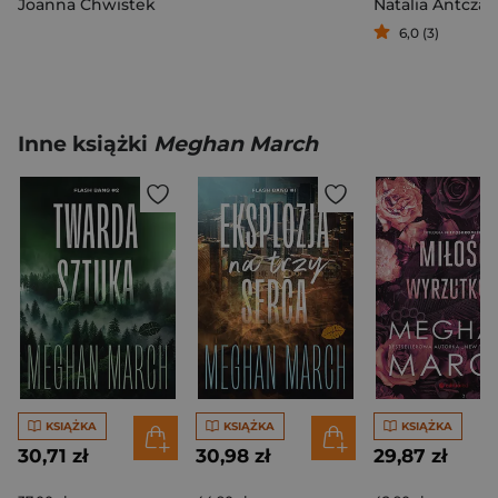
Joanna Chwistek
Natalia Antczak
6,0 (3)
Inne książki
Meghan March
KSIĄŻKA
KSIĄŻKA
KSIĄŻKA
30,71 zł
30,98 zł
29,87 zł