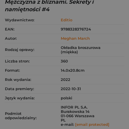
Mężczyzna z bliznami. Sekrety i
namiętności #4
Wydawnictwo:
Editio
EAN:
9788328376724
Autor:
Meghan March
Okładka broszurowa
Rodzaj oprawy:
(miękka)
Liczba stron:
360
Format:
14.0x20.8cm
Rok wydania:
2022
Data premiery:
2022-10-31
Język wydania:
polski
INFOR PL S.A.
Burakowska 14
Podmiot
01-066 Warszawa
odpowiedzialny:
PL
e-mail:
[email protected]