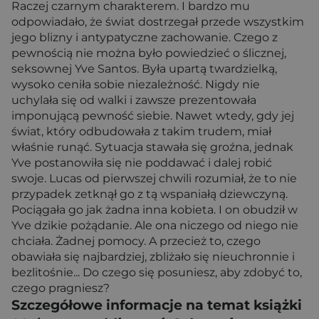
Raczej czarnym charakterem. I bardzo mu
odpowiadało, że świat dostrzegał przede wszystkim
jego blizny i antypatyczne zachowanie. Czego z
pewnością nie można było powiedzieć o ślicznej,
seksownej Yve Santos. Była upartą twardzielką,
wysoko ceniła sobie niezależność. Nigdy nie
uchylała się od walki i zawsze prezentowała
imponującą pewność siebie. Nawet wtedy, gdy jej
świat, który odbudowała z takim trudem, miał
właśnie runąć. Sytuacja stawała się groźna, jednak
Yve postanowiła się nie poddawać i dalej robić
swoje. Lucas od pierwszej chwili rozumiał, że to nie
przypadek zetknął go z tą wspaniałą dziewczyną.
Pociągała go jak żadna inna kobieta. I on obudził w
Yve dzikie pożądanie. Ale ona niczego od niego nie
chciała. Żadnej pomocy. A przecież to, czego
obawiała się najbardziej, zbliżało się nieuchronnie i
bezlitośnie... Do czego się posuniesz, aby zdobyć to,
czego pragniesz?
Szczegółowe informacje na temat książki