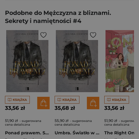
Podobne do Mężczyzna z bliznami.
Sekrety i namiętności #4
KSIĄŻKA
KSIĄŻKA
KSIĄŻKA
33,56 zł
35,68 zł
33,56 zł
51,90 zł
55,90 zł
51,90 zł
- sugerowana
- sugerowana
- sugerowan
cena detaliczna
cena detaliczna
cena detaliczna
Ponad prawem. Straight to Revenge. Tom 2
Umbra. Światło w ciemności. Synowie Umbry. Tom 2
The Right One