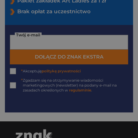
Pakiet zakładek Art Ladies za 1 zł
Brak opłat za uczestnictwo
Twój e-mail
DOŁĄCZ DO ZNAK EKSTRA
*
Akceptuję
politykę prywatności
*
Zgadzam się na otrzymywanie wiadomości
marketingowych (newsletter) na podany
e-mail
na
zasadach określonych w
regulaminie
.