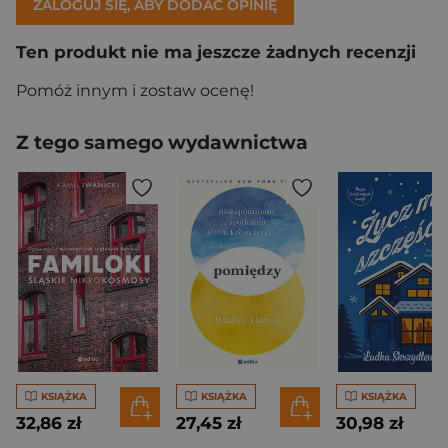
ZALOGUJ SIĘ, ABY DODAĆ OPINIĘ
Ten produkt nie ma jeszcze żadnych recenzji
Pomóż innym i zostaw ocenę!
Z tego samego wydawnictwa
KSIĄŻKA
KSIĄŻKA
KSIĄŻKA
32,86 zł
27,45 zł
30,98 zł