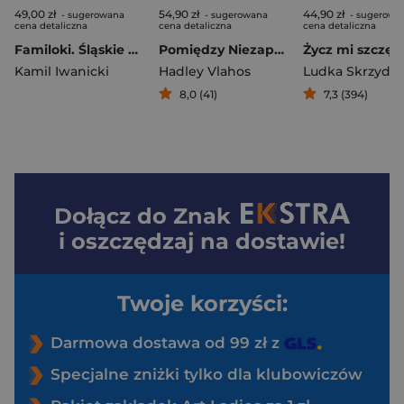
49,00 zł
54,90 zł
44,90 zł
- sugerowana
- sugerowana
- sugerowa
cena detaliczna
cena detaliczna
cena detaliczna
Familoki. Śląskie mikrokosmosy
Pomiędzy Niezapomniane spotkania u kresu życia
Życz mi szczęś
Kamil Iwanicki
Hadley Vlahos
8,0 (41)
7,3 (394)
Dołącz do
Znak
i oszczędzaj na dostawie!
Twoje korzyści:
Darmowa dostawa od 99 zł z
Specjalne zniżki tylko dla klubowiczów