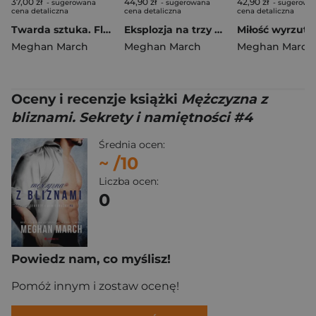
37,00 zł
44,90 zł
42,90 zł
- sugerowana
- sugerowana
- sugerowa
cena detaliczna
cena detaliczna
cena detaliczna
Twarda sztuka. Flash Bang. Tom 2
Eksplozja na trzy serca. Flash Bang. Tom 1
Meghan March
Meghan March
Meghan March
Oceny i recenzje książki
Mężczyzna z
bliznami. Sekrety i namiętności #4
Średnia ocen:
~
/10
Liczba ocen:
0
Powiedz nam, co myślisz!
Pomóż innym i zostaw ocenę!