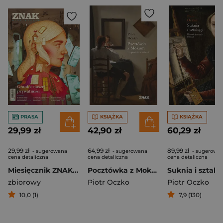
PRASA
KSIĄŻKA
KSIĄŻKA
29,99 zł
42,90 zł
60,29 zł
29,99 zł
64,99 zł
89,99 zł
- sugerowana
- sugerowana
- sugerowa
cena detaliczna
cena detaliczna
cena detaliczna
Miesięcznik ZNAK 848 (01/2026) - Granice naszej prywatności
Pocztówka z Mokum. 21 opowieści o Holandii
zbiorowy
Piotr Oczko
Piotr Oczko
10,0 (1)
7,9 (130)