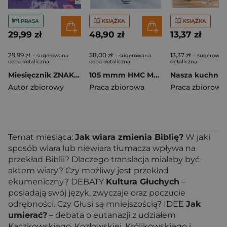
PRASA
KSIĄŻKA
KSIĄŻKA
29,99 zł
48,90 zł
13,37 zł
29,99 zł
58,00 zł
13,37 zł
- sugerowana
- sugerowana
- sugerowan
cena detaliczna
cena detaliczna
detaliczna
Miesięcznik ZNAK 840 (5/2025) - Tęsknota za offlinem
105 mmm HMC M7 Priest Tank Powe vol. 602
Autor zbiorowy
Praca zbiorowa
Praca zbiorowa
Temat miesiąca:
Jak wiara zmienia Biblię?
W jaki
sposób wiara lub niewiara tłumacza wpływa na
przekład Biblii? Dlaczego translacja miałaby być
aktem wiary? Czy możliwy jest przekład
ekumeniczny? DEBATY
Kultura Głuchych
–
posiadają swój język, zwyczaje oraz poczucie
odrębności. Czy Głusi są mniejszością? IDEE
Jak
umierać?
– debata o eutanazji z udziałem
Kaczkowskiego, Kozłowskiej, Królikowskiego i