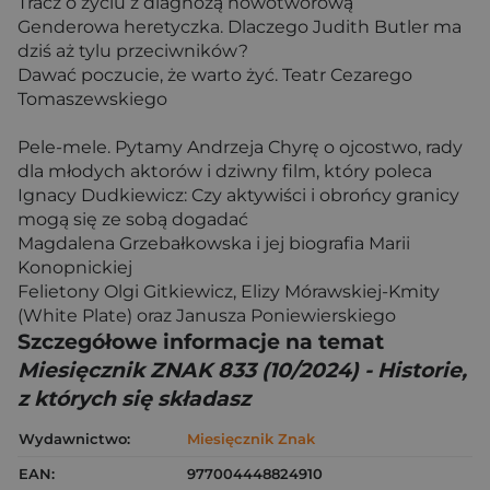
Tracz o życiu z diagnozą nowotworową
Genderowa heretyczka. Dlaczego Judith Butler ma
dziś aż tylu przeciwników?
Dawać poczucie, że warto żyć. Teatr Cezarego
Tomaszewskiego
Pele-mele. Pytamy Andrzeja Chyrę o ojcostwo, rady
dla młodych aktorów i dziwny film, który poleca
Ignacy Dudkiewicz: Czy aktywiści i obrońcy granicy
mogą się ze sobą dogadać
Magdalena Grzebałkowska i jej biografia Marii
Konopnickiej
Felietony Olgi Gitkiewicz, Elizy Mórawskiej-Kmity
(White Plate) oraz Janusza Poniewierskiego
Szczegółowe informacje na temat
Miesięcznik ZNAK 833 (10/2024) - Historie,
z których się składasz
Wydawnictwo:
Miesięcznik Znak
EAN:
977004448824910