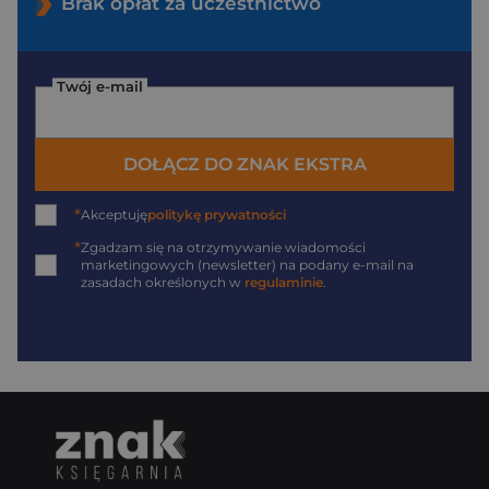
Brak opłat za uczestnictwo
Twój e-mail
DOŁĄCZ DO ZNAK EKSTRA
*
Akceptuję
politykę prywatności
*
Zgadzam się na otrzymywanie wiadomości
marketingowych (newsletter) na podany
e-mail
na
zasadach określonych w
regulaminie
.