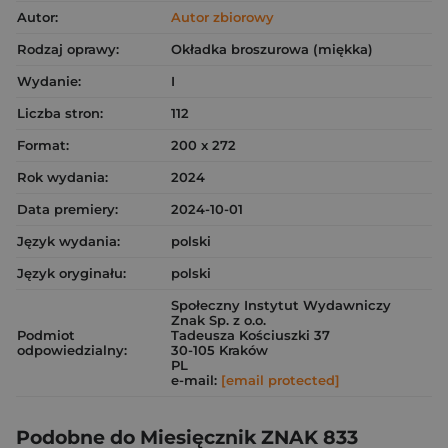
Autor:
Autor zbiorowy
Rodzaj oprawy:
Okładka broszurowa (miękka)
Wydanie:
I
Liczba stron:
112
Format:
200 x 272
Rok wydania:
2024
Data premiery:
2024-10-01
Język wydania:
polski
Język oryginału:
polski
Społeczny Instytut Wydawniczy
Znak Sp. z o.o.
Podmiot
Tadeusza Kościuszki 37
odpowiedzialny:
30-105 Kraków
PL
e-mail:
[email protected]
Podobne do Miesięcznik ZNAK 833