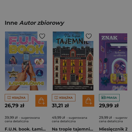
Inne
Autor zbiorowy
KSIĄŻKA
KSIĄŻKA
PRASA
26,79 zł
31,21 zł
29,99 zł
39,99 zł
49,99 zł
29,99 zł
- sugerowana
- sugerowana
- sugerowa
cena detaliczna
cena detaliczna
cena detaliczna
F.U.N. book. Łamigłówki
Na tropie tajemnic. Antologia opowiadań detektywistycznych