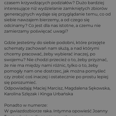
czasem krzywdzących podziałów? Dużo bardziej
interesujące niż wydzielanie zamkniętych zbiorów
generacyjnych wydaje się przyglądanie temu, co od
siebie nawzajem bierzemy, a od czego się
odcinamy? Co jest dla nas istotne, a czemu nie
zamierzamy poświęcać uwagi?
Gdzie jesteśmy do siebie podobni, które przejęte
schematy zachowań nam służą, a nad którymi
chcemy pracować, żeby wybierać inaczej, po
swojemu? Nie chodzi przecież o to, żeby przyznać,
że nie ma między nami różnic, tylko o to, żeby
pomogły nam one dostrzec, jak można pomyśleć
czy zrobić coś inaczej i ostatecznie po prostu lepiej
się porozumieć.
Odpowiadają: Maciej Marcisz, Magdalena Sękowska,
Karolina Szlęzak i Kinga Urbańska
Ponadto w numerze:
W gwiazdozbiorze raka. Intymna opowieść Joanny