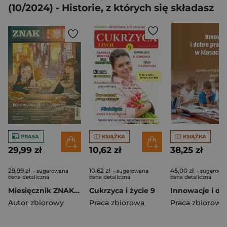
(10/2024) - Historie, z których się składasz
PRASA
KSIĄŻKA
KSIĄŻKA
29,99 zł
10,62 zł
38,25 zł
29,99 zł
10,62 zł
45,00 zł
- sugerowana
- sugerowana
- sugerowa
cena detaliczna
cena detaliczna
cena detaliczna
Miesięcznik ZNAK 839 (4/2025) - Jak smakuje życie w Korei
Cukrzyca i życie 9
Autor zbiorowy
Praca zbiorowa
Praca zbiorowa