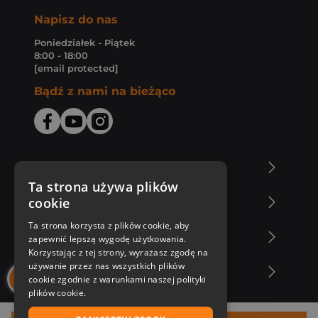
Napisz do nas
Poniedziałek - Piątek
8:00 - 18:00
[email protected]
Bądź z nami na bieżąco
O Księgarni Znak
Ta strona używa plików
cookie
Zakupy u nas
Ta strona korzysta z plików cookie, aby
Nasza oferta
zapewnić lepszą wygodę użytkowania.
Korzystając z tej strony, wyrażasz zgodę na
używanie przez nas wszystkich plików
Nasi autorzy
cookie zgodnie z warunkami naszej polityki
plików cookie.