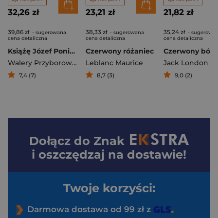
32,26 zł
23,21 zł
21,82 zł
39,86 zł
38,33 zł
35,24 zł
- sugerowana
- sugerowana
- sugerowa
cena detaliczna
cena detaliczna
cena detaliczna
Książę Józef Poniatowski: rycerz bez skazy
Czerwony różaniec
Walery Przyborowski
Leblanc Maurice
Jack London
7,4 (7)
8,7 (3)
9,0 (2)
Dołącz do
Znak
i oszczędzaj na dostawie!
Twoje korzyści:
Darmowa dostawa od 99 zł z