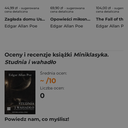
44,99 zł
69,90 zł
104,00 zł
- sugerowana
- sugerowana
- sugerow
cena detaliczna
cena detaliczna
cena detaliczna
Zagłada domu Usherów i inne opowiadania
Opowieści miłosne śmiertelne i tajemnicze wyd. 2
Edgar Allan Poe
Edgar Allan Poe
Edgar Allan Po
Oceny i recenzje książki
Miniklasyka.
Studnia i wahadło
Średnia ocen:
~
/10
Liczba ocen:
0
Powiedz nam, co myślisz!