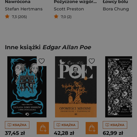
Nawrócona
Pożyczone wzgórza
Łowcy bólu
Stefan Hertmans
Scott Preston
Bora Chung
7,3 (205)
7,0 (2)
Inne książki
Edgar Allan Poe
KSIĄŻKA
KSIĄŻKA
KSIĄŻKA
37,45 zł
42,28 zł
62,99 zł