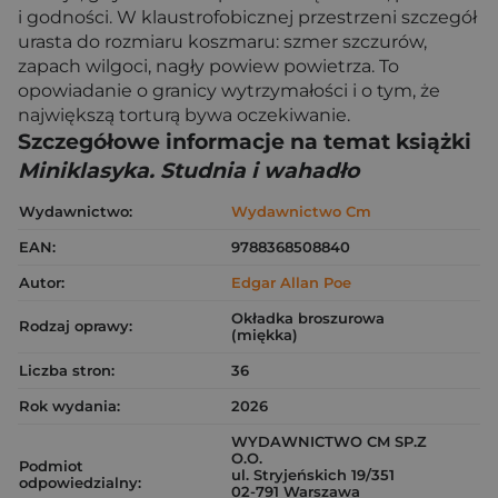
i godności. W klaustrofobicznej przestrzeni szczegół
urasta do rozmiaru koszmaru: szmer szczurów,
zapach wilgoci, nagły powiew powietrza. To
opowiadanie o granicy wytrzymałości i o tym, że
największą torturą bywa oczekiwanie.
Szczegółowe informacje na temat książki
Miniklasyka. Studnia i wahadło
Wydawnictwo:
Wydawnictwo Cm
EAN:
9788368508840
Autor:
Edgar Allan Poe
Okładka broszurowa
Rodzaj oprawy:
(miękka)
Liczba stron:
36
Rok wydania:
2026
WYDAWNICTWO CM SP.Z
O.O.
Podmiot
ul. Stryjeńskich 19/351
odpowiedzialny:
02-791 Warszawa