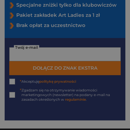
Specjalne zniżki tylko dla klubowiczów
Pakiet zakładek Art Ladies za 1 zł
Brak opłat za uczestnictwo
Twój e-mail
DOŁĄCZ DO ZNAK EKSTRA
*
Akceptuję
politykę prywatności
*
Zgadzam się na otrzymywanie wiadomości
marketingowych (newsletter) na podany
e-mail
na
zasadach określonych w
regulaminie
.