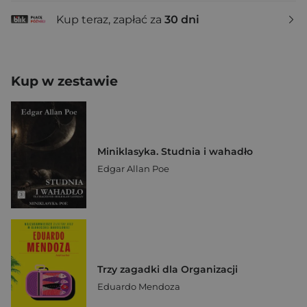
Kup teraz, zapłać za
30 dni
Kup w zestawie
Miniklasyka. Studnia i wahadło
Edgar Allan Poe
Trzy zagadki dla Organizacji
Eduardo Mendoza