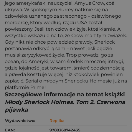
jego amerykański nauczyciel, Amyus Crow, coś
ukrywa. W spokojnym Surrey natknie się na
człowieka uznanego za straconego – osławionego
mordercę, który według rządu USA został
powieszony. Jeśli ten człowiek żyje, ktoś kłamie. A
wszystko wskazuje na to, że Crow ma z tym związek.
Gdy nikt nie chce powiedzieć prawdy, Sherlock
postanawia odkryć ją sam – nawet jeśli będzie
musiał zaryzykować życie. Trop prowadzi go za
ocean, do Ameryki, w sam środek mrocznej intrygi,
gdzie lojalność jest towarem, śmierć codziennością,
a prawda kosztuje więcej, niż ktokolwiek powinien
zapłacić. Serial o młodym Sherlocku Holmesie już na
platformie Prime!
Szczegółowe informacje na temat książki
Młody Sherlock Holmes. Tom 2. Czerwona
pijawka
Wydawnictwo:
Replika
EAN:
9788368742435