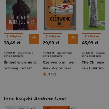
KSIĄŻKA
KSIĄŻKA
KSIĄŻKA
38,49 zł
29,99 zł
45,99 zł
49,99 zł
49,90 zł
60,00 zł
- sugerowana
- sugerowana
- sugerowa
cena detaliczna
cena detaliczna
cena detaliczna
Śmierć w cieniu dziesięciu wież
Czerwono mi (wydanie rozszerzone)
Sobieraj Tomasz
Alek Rogoziński
van Gulik Robe
7,0 (1)
Inne książki
Andrew Lane