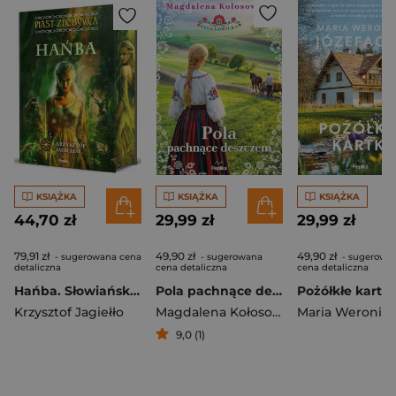
KSIĄŻKA
KSIĄŻKA
KSIĄŻKA
44,70 zł
29,99 zł
29,99 zł
79,91 zł
49,90 zł
49,90 zł
- sugerowana cena
- sugerowana
- sugerowa
detaliczna
cena detaliczna
cena detaliczna
Hańba. Słowiańskie Światy. Piast Zdobywca. Tom 4
Pola pachnące deszczem. Saga łowicka. Tom 2
Krzysztof Jagiełło
Magdalena Kołosowska
9,0 (1)