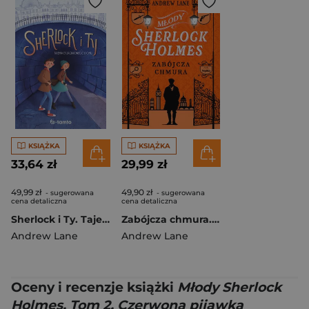
KSIĄŻKA
KSIĄŻKA
33,64 zł
29,99 zł
49,99 zł
49,90 zł
- sugerowana
- sugerowana
cena detaliczna
cena detaliczna
Sherlock i Ty. Tajemnica zaginionego domu
Zabójcza chmura. Młody Sherlock Holmes. Tom 1
Andrew Lane
Andrew Lane
Oceny i recenzje książki
Młody Sherlock
Holmes. Tom 2. Czerwona pijawka