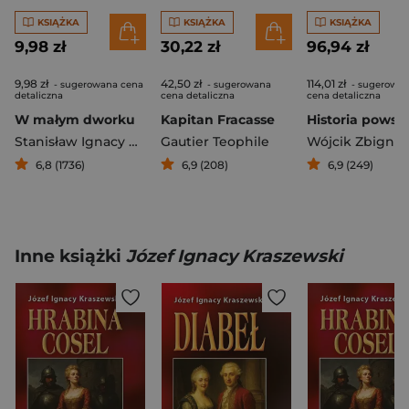
KSIĄŻKA
KSIĄŻKA
KSIĄŻKA
9,98 zł
30,22 zł
96,94 zł
9,98 zł
42,50 zł
114,01 zł
- sugerowana cena
- sugerowana
- sugerowa
detaliczna
cena detaliczna
cena detaliczna
W małym dworku
Kapitan Fracasse
Stanisław Ignacy Witkiewicz
Gautier Teophile
Wójcik Zbigni
6,8 (1736)
6,9 (208)
6,9 (249)
Inne książki
Józef Ignacy Kraszewski