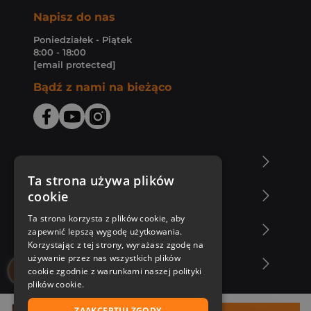
Napisz do nas
Poniedziałek - Piątek
8:00 - 18:00
[email protected]
Bądź z nami na bieżąco
O Księgarni Znak
Ta strona używa plików
cookie
Zakupy u nas
Ta strona korzysta z plików cookie, aby
Nasza oferta
zapewnić lepszą wygodę użytkowania.
Korzystając z tej strony, wyrażasz zgodę na
używanie przez nas wszystkich plików
Nasi autorzy
cookie zgodnie z warunkami naszej polityki
plików cookie.
ZAAKCEPTUJ ZGODY