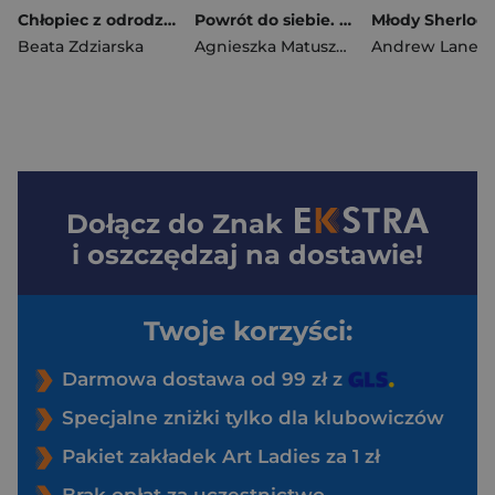
Chłopiec z odrodzonego miasta. Gdańska opowieść, Tom 2
Powrót do siebie. Pod lipowym wzgórzem. Tom 1
Beata Zdziarska
Agnieszka Matuszewska
Andrew Lane
Dołącz do
Znak
i oszczędzaj na dostawie!
Twoje korzyści:
Darmowa dostawa od 99 zł z
Specjalne zniżki tylko dla klubowiczów
Pakiet zakładek Art Ladies za 1 zł
Brak opłat za uczestnictwo