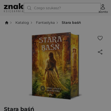
Czego szukasz?
Konto
Katalog
Fantastyka
Stara baśń
Stara baśń