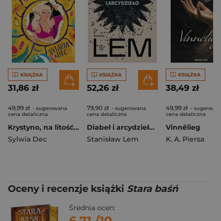
KSIĄŻKA
KSIĄŻKA
KSIĄŻKA
31,86 zł
52,26 zł
38,49 zł
49,99 zł
79,90 zł
49,99 zł
- sugerowana
- sugerowana
- sugerowa
cena detaliczna
cena detaliczna
cena detaliczna
Krystyno, na litość boską!
Diabeł i arcydzieło. Teksty przełomowe wyd. 2026
Vinnēlieg
Sylwia Dec
Stanisław Lem
K. A. Piersa
Oceny i recenzje książki
Stara baśń
Średnia ocen:
6.71
/10