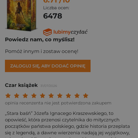
Liczba ocen:
6478
Powiedz nam, co myślisz!
Pomóż innym i zostaw ocenę!
ZALOGUJ SIĘ, ABY DODAĆ OPINIĘ
Czar książek
31/07/2026
Twoja ocena: Beznadziejna 1/10"
Twoja ocena: Bardzo słaba 2/10"
Twoja ocena: Słaba 3/10"
Twoja ocena: Może być 4/10"
Twoja ocena: Przeciętna 5/10"
Twoja ocena: Dobra 6/10"
Twoja ocena: Bardzo dobra 7/10"
Twoja ocena: Rewelacyjna 8/10
Twoja ocena: Wybitna 9/10
Twoja ocena: Arcydzieło
opinia recenzenta nie jest potwierdzona zakupem
„Stara baśń” Józefa Ignacego Kraszewskiego, to
opowieść, która przenosi czytelnika do mitycznych
początków państwa polskiego, gdzie historia przeplata
się z legendą, a dawne wierzenia nadają jej wyjątkowy,