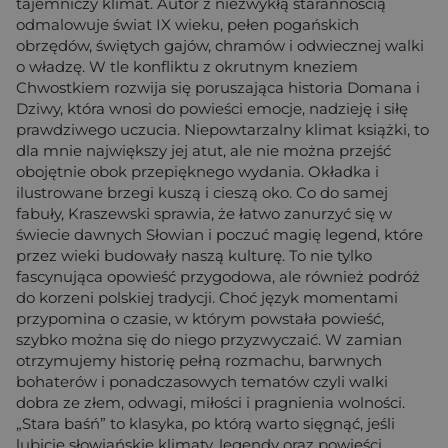
tajemniczy klimat. Autor z niezwykłą starannością
odmalowuje świat IX wieku, pełen pogańskich
obrzędów, świętych gajów, chramów i odwiecznej walki
o władzę. W tle konfliktu z okrutnym kneziem
Chwostkiem rozwija się poruszająca historia Domana i
Dziwy, która wnosi do powieści emocje, nadzieję i siłę
prawdziwego uczucia. Niepowtarzalny klimat książki, to
dla mnie największy jej atut, ale nie można przejść
obojętnie obok przepięknego wydania. Okładka i
ilustrowane brzegi kuszą i cieszą oko. Co do samej
fabuły, Kraszewski sprawia, że łatwo zanurzyć się w
świecie dawnych Słowian i poczuć magię legend, które
przez wieki budowały naszą kulturę. To nie tylko
fascynująca opowieść przygodowa, ale również podróż
do korzeni polskiej tradycji. Choć język momentami
przypomina o czasie, w którym powstała powieść,
szybko można się do niego przyzwyczaić. W zamian
otrzymujemy historię pełną rozmachu, barwnych
bohaterów i ponadczasowych tematów czyli walki
dobra ze złem, odwagi, miłości i pragnienia wolności.
„Stara baśń” to klasyka, po którą warto sięgnąć, jeśli
lubicie słowiańskie klimaty, legendy oraz powieści