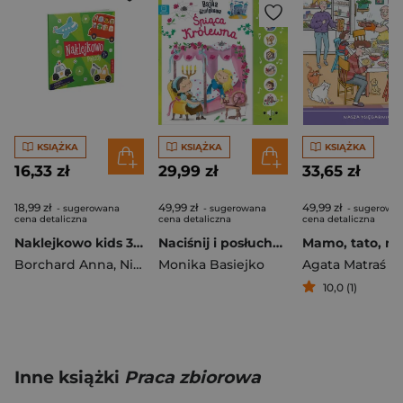
KSIĄŻKA
KSIĄŻKA
KSIĄŻKA
16,33 zł
29,99 zł
33,65 zł
18,99 zł
49,99 zł
49,99 zł
- sugerowana
- sugerowana
- sugerowa
cena detaliczna
cena detaliczna
cena detaliczna
Naklejkowo kids 3 + Pojazdy
Naciśnij i posłuchaj! Bajka dźwiękowa. Śpiąca królewna
Borchard Anna
,
Niewielska Monika
Monika Basiejko
Agata Matraś
10,0 (1)
Inne książki
Praca zbiorowa