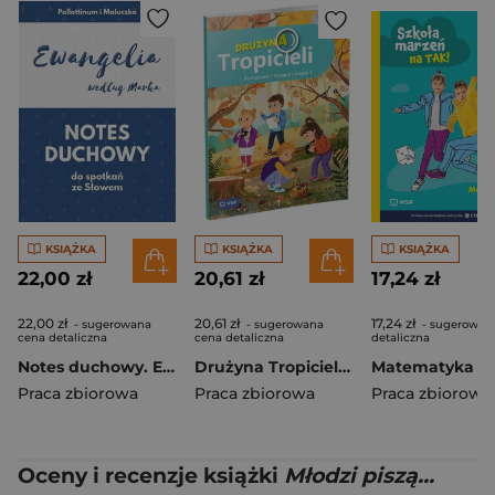
KSIĄŻKA
KSIĄŻKA
KSIĄŻKA
22,00 zł
20,61 zł
17,24 zł
22,00 zł
20,61 zł
17,24 zł
- sugerowana
- sugerowana
- sugerowan
cena detaliczna
cena detaliczna
detaliczna
Notes duchowy. Ewangelia wg. Marka
Drużyna Tropicieli SP 1 podręcznik cz.1
Praca zbiorowa
Praca zbiorowa
Praca zbiorowa
Oceny i recenzje książki
Młodzi piszą...