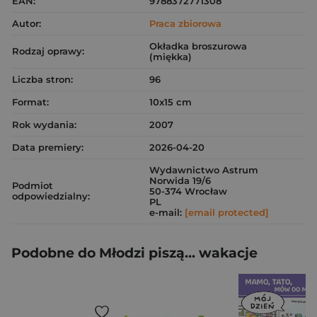
EAN:
9788372771308
Autor:
Praca zbiorowa
Okładka broszurowa
Rodzaj oprawy:
(miękka)
Liczba stron:
96
Format:
10x15 cm
Rok wydania:
2007
Data premiery:
2026-04-20
Wydawnictwo Astrum
Norwida 19/6
Podmiot
50-374 Wrocław
odpowiedzialny:
PL
e-mail:
[email protected]
Podobne do Młodzi piszą... wakacje