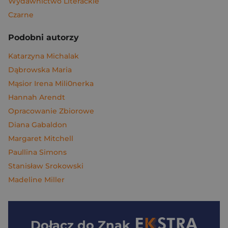
Wydawnictwo Literackie
Czarne
Podobni autorzy
Katarzyna Michalak
Dąbrowska Maria
Mąsior Irena Mili0nerka
Hannah Arendt
Opracowanie Zbiorowe
Diana Gabaldon
Margaret Mitchell
Paullina Simons
Stanisław Srokowski
Madeline Miller
Dołącz do
Znak