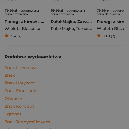
79,99 zł
69,99 zł
79,99 zł
- sugerowana
- sugerowana
- sugerowa
cena detaliczna
cena detaliczna
cena detaliczna
Pierogi z kimchi. Moje ulubione azjatyckie przepisy
Rafał Majka. Zawsze z przodu. Rozmawia Tomasz Kalemba - książka z autografem
Wioleta Błazucka
Rafał Majka
,
Tomasz Kalemba
Wioleta Błazuc
9,4 (7)
10,0 (2)
Podobne wydawnictwa
Znak Literanova
Znak
Znak Horyzont
Znak Emotikon
Otwarte
Znak Koncept
Egmont
Znak JednymSłowem