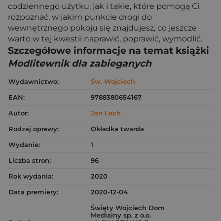
codziennego użytku, jak i takie, które pomogą Ci
rozpoznać, w jakim punkcie drogi do
wewnętrznego pokoju się znajdujesz, co jeszcze
warto w tej kwestii naprawić, poprawić, wymodlić.
Szczegółowe informacje na temat książki
Modlitewnik dla zabieganych
Wydawnictwo:
Św. Wojciech
EAN:
9788380654167
Autor:
Jan Lech
Rodzaj oprawy:
Okładka twarda
Wydanie:
1
Liczba stron:
96
Rok wydania:
2020
Data premiery:
2020-12-04
Święty Wojciech Dom
Medialny sp. z o.o.