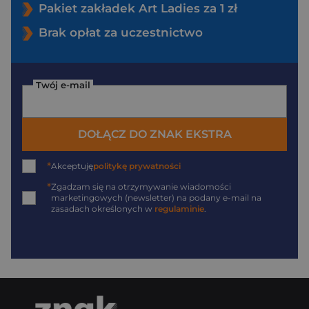
Pakiet zakładek Art Ladies za 1 zł
Brak opłat za uczestnictwo
Twój e-mail
DOŁĄCZ DO ZNAK EKSTRA
*
Akceptuję
politykę prywatności
*
Zgadzam się na otrzymywanie wiadomości
marketingowych (newsletter) na podany
e-mail
na
zasadach określonych w
regulaminie
.