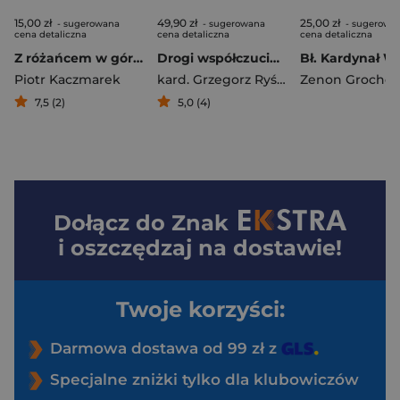
15,00 zł
49,90 zł
25,00 zł
- sugerowana
- sugerowana
- sugerowa
cena detaliczna
cena detaliczna
cena detaliczna
Z różańcem w góry. Opowieść o Piotrze Jerzym Frassatim
Drogi współczucia. Rozmowy o miłości do człowieka
Piotr Kaczmarek
kard. Grzegorz Ryś
,
Małgorzata Bilska
7,5 (2)
5,0 (4)
Dołącz do
Znak
i oszczędzaj na dostawie!
Twoje korzyści:
Darmowa dostawa od 99 zł z
Specjalne zniżki tylko dla klubowiczów