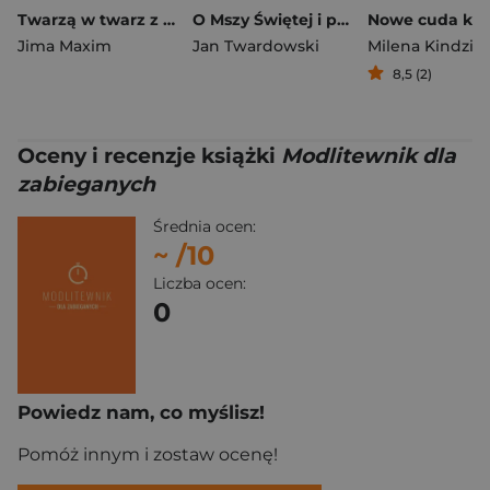
Twarzą w twarz z Bogiem
O Mszy Świętej i pierwszej Komunii Jak się spotkać z Panem Bogiem?
Jima Maxim
Jan Twardowski
Milena Kindziu
8,5 (2)
Oceny i recenzje książki
Modlitewnik dla
zabieganych
Średnia ocen:
~
/10
Liczba ocen:
0
Powiedz nam, co myślisz!
Pomóż innym i zostaw ocenę!