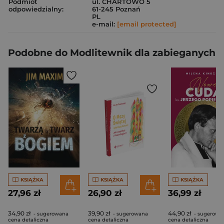
Podmiot
ul. CHARTOWO 5
odpowiedzialny:
61-245 Poznań
PL
e-mail:
[email protected]
Podobne do Modlitewnik dla zabieganych
KSIĄŻKA
KSIĄŻKA
KSIĄŻKA
27,96 zł
26,90 zł
36,99 zł
34,90 zł
39,90 zł
44,90 zł
- sugerowana
- sugerowana
- sugerowa
cena detaliczna
cena detaliczna
cena detaliczna