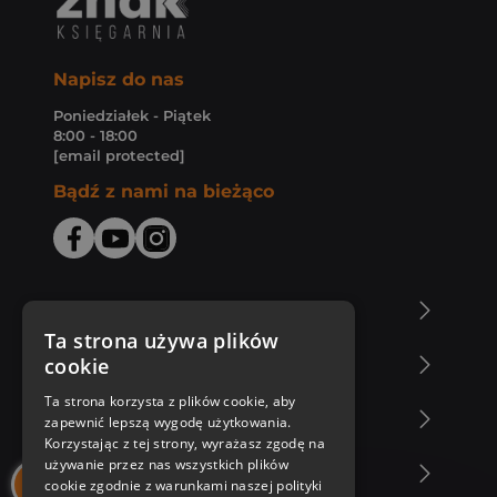
Napisz do nas
Poniedziałek - Piątek
8:00 - 18:00
[email protected]
Bądź z nami na bieżąco
O Księgarni Znak
Ta strona używa plików
cookie
Zakupy u nas
Ta strona korzysta z plików cookie, aby
Nasza oferta
zapewnić lepszą wygodę użytkowania.
Korzystając z tej strony, wyrażasz zgodę na
używanie przez nas wszystkich plików
Nasi autorzy
cookie zgodnie z warunkami naszej polityki