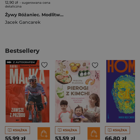
12,90 zł
- sugerowana cena
detaliczna
Żywy Różaniec. Modlitwa, który łączy niebo z ziemią
Jacek Gancarek
Bestsellery
KSIĄŻKA
KSIĄŻKA
KSIĄŻKA
55,99 zł
53,59 zł
66,80 zł