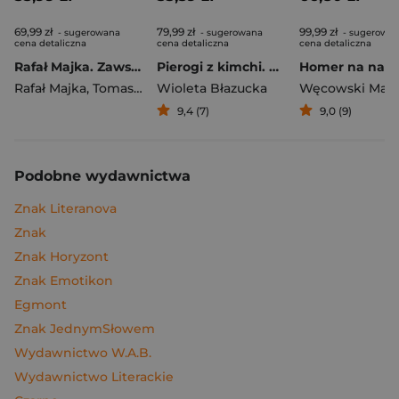
69,99 zł
79,99 zł
99,99 zł
- sugerowana
- sugerowana
- sugerowa
cena detaliczna
cena detaliczna
cena detaliczna
Rafał Majka. Zawsze z przodu. Rozmawia Tomasz Kalemba - książka z autografem
Pierogi z kimchi. Moje ulubione azjatyckie przepisy
Rafał Majka
,
Tomasz Kalemba
Wioleta Błazucka
Węcowski Mar
9,4 (7)
9,0 (9)
Podobne wydawnictwa
Znak Literanova
Znak
Znak Horyzont
Znak Emotikon
Egmont
Znak JednymSłowem
Wydawnictwo W.A.B.
Wydawnictwo Literackie