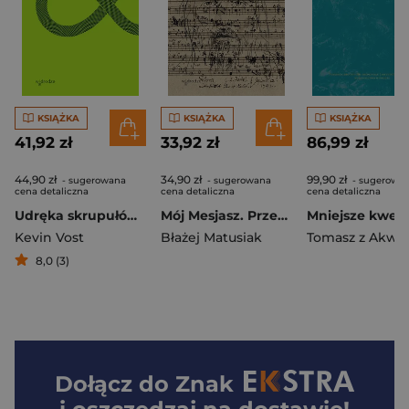
KSIĄŻKA
KSIĄŻKA
KSIĄŻKA
41,92 zł
33,92 zł
86,99 zł
44,90 zł
34,90 zł
99,90 zł
- sugerowana
- sugerowana
- sugerowa
cena detaliczna
cena detaliczna
cena detaliczna
Udręka skrupułów. Uzdrów umysł, uwolnij duszę i pozwól Bogu działać
Mój Mesjasz. Przewodnik po oratorium G.F. Haendla
Kevin Vost
Błażej Matusiak
Tomasz z Akwi
8,0 (3)
Dołącz do
Znak