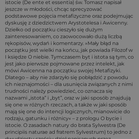
istocie (De ente et essentia) św. Tomasz napisał
jeszcze w młodości, chcąc sprecyzować
podstawowe pojęcia metafizyczne oraz podejmując
dyskusję z dziedzictwem Arystotelesa i Awicenny.
Dziełko od początku cieszyło się dużym
zainteresowaniem, co zaowocowało dużą liczbą
rękopisów, wydań i komentarzy. »Mały błąd na
początku jest wielki na końcu, jak powiada Filozof w
I księdze O niebie. Tymczasem byt i istota są tym, co
jest jako pierwsze pojmowane przez intelekt, jak
mówi Awicenna na początku swojej Metafizyki.
Dlatego – aby nie zdarzyło się pobłądzić z powodu
ich nieznajomości – dla usunięcia związanych z nimi
trudności należy powiedzieć, co oznacza się
nazwami „istota” i „byt”, oraz w jaki sposób znajdują
się one w różnych rzeczach, a także w jaki sposób
mają się one do intencji logicznych, mianowicie do
rodzaju, gatunku i różnicy« – z prologu O bycie i
istocie. O zasadach natury do brata Sylwestra (De
principiis naturae ad fratrem Sylvestrum) to jedno z
dwudziestu sześciu dzieł napisanych przez