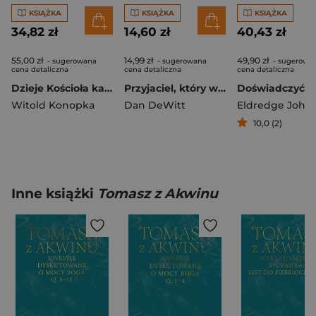
KSIĄŻKA
KSIĄŻKA
KSIĄŻKA
34,82 zł
14,60 zł
40,43 zł
55,00 zł
14,99 zł
49,90 zł
- sugerowana
- sugerowana
- sugerowa
cena detaliczna
cena detaliczna
cena detaliczna
Dzieje Kościoła katolickiego w Toruniu w latach 1945–1992. Wybrane zagadnienia
Przyjaciel, który wybacza. Książeczka z zabawami i kolorowanka
Witold Konopka
Dan DeWitt
Eldredge John
10,0 (2)
Inne książki
Tomasz z Akwinu