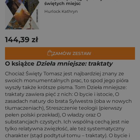
świętych miejsc
Hurlock Kathryn
144,39 zł
ZAMÓW ZESTAW
O książce
Dzieła mniejsze: traktaty
Chociaż Święty Tomasz jest najbardziej znany ze
swoich monumentalnych prac, to spod jego pióra
wyszły także krótsze pisma. Tom Dzieła mniejsze:
traktaty zawiera pięć z nich: O bycie i istocie, O
zasadach natury do brata Sylwestra (oba w nowych
tłumaczeniach), Streszczenie teologii (pierwszy
pełen polski przekład), O władzy oraz O
substancjach czystych. Ich wspólną cechą jest nie
tylko relatywna zwięzłość, ale też systematyczny
charakter (stąd podtytuł tomu – traktaty). O bycie i