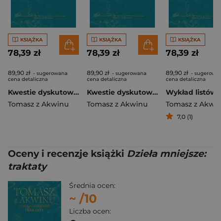
KSIĄŻKA
KSIĄŻKA
KSIĄŻKA
78,39 zł
78,39 zł
78,39 zł
89,90 zł
89,90 zł
89,90 zł
- sugerowana
- sugerowana
- sugerowa
cena detaliczna
cena detaliczna
cena detaliczna
Kwestie dyskutowane o mocy Boga. Q. 5-10
Kwestie dyskutowane o mocy Boga, q. 1–4
Tomasz z Akwinu
Tomasz z Akwinu
Tomasz z Akwi
7,0 (1)
Oceny i recenzje książki
Dzieła mniejsze:
traktaty
Średnia ocen:
~
/10
Liczba ocen: