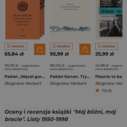
KSIĄŻKA
KSIĄŻKA
KSIĄŻKA
65,84 zł
95,99 zł
25,99 zł
110,00 zł
160,00 zł
44,99 zł
- sugerowana
- sugerowana
- sugerowa
cena detaliczna
cena detaliczna
cena detaliczna
Pakiet „Węzeł gordyjski” oraz inne pisma rozproszone 1948-1998. Tom 1-3 wyd. 3
Pakiet Kanon. Tryptyk
Zbigniew Herbert
Zbigniew Herbert
Zbigniew Herb
7,8 (5)
Oceny i recenzje książki
"Mój bliźni, mój
bracie". Listy 1950-1998