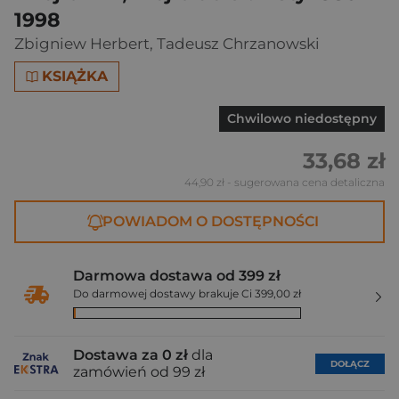
1998
Zbigniew Herbert
,
Tadeusz Chrzanowski
KSIĄŻKA
Chwilowo niedostępny
33,68 zł
44,90 zł
- sugerowana cena detaliczna
POWIADOM O DOSTĘPNOŚCI
Darmowa dostawa od 399 zł
Do darmowej dostawy brakuje Ci 399,00 zł
Dostawa za 0 zł
dla
DOŁĄCZ
zamówień od 99 zł