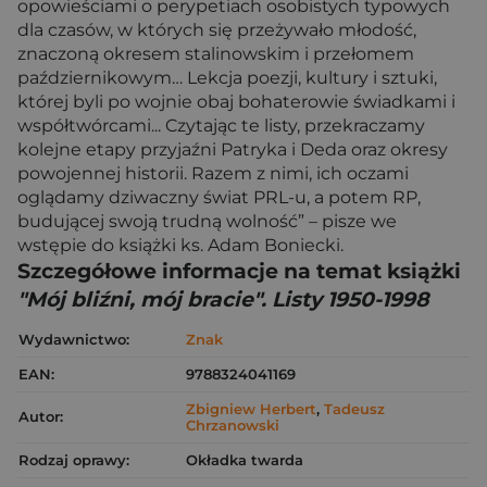
opowieściami o perypetiach osobistych typowych
dla czasów, w których się przeżywało młodość,
znaczoną okresem stalinowskim i przełomem
październikowym… Lekcja poezji, kultury i sztuki,
której byli po wojnie obaj bohaterowie świadkami i
współtwórcami... Czytając te listy, przekraczamy
kolejne etapy przyjaźni Patryka i Deda oraz okresy
powojennej historii. Razem z nimi, ich oczami
oglądamy dziwaczny świat PRL-u, a potem RP,
budującej swoją trudną wolność” – pisze we
wstępie do książki ks. Adam Boniecki.
Szczegółowe informacje na temat książki
"Mój bliźni, mój bracie". Listy 1950-1998
Wydawnictwo:
Znak
EAN:
9788324041169
Zbigniew Herbert
,
Tadeusz
Autor:
Chrzanowski
Rodzaj oprawy:
Okładka twarda