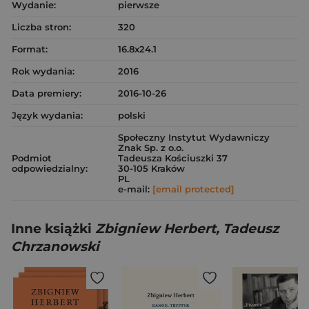
Wydanie:
pierwsze
Liczba stron:
320
Format:
16.8x24.1
Rok wydania:
2016
Data premiery:
2016-10-26
Język wydania:
polski
Społeczny Instytut Wydawniczy
Znak Sp. z o.o.
Podmiot
Tadeusza Kościuszki 37
odpowiedzialny:
30-105 Kraków
PL
e-mail:
[email protected]
Inne książki
Zbigniew Herbert, Tadeusz
Chrzanowski