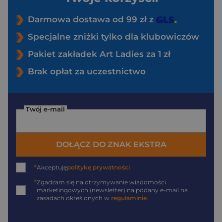
Darmowa dostawa od 99 zł z
Specjalne zniżki tylko dla klubowiczów
Pakiet zakładek Art Ladies za 1 zł
Brak opłat za uczestnictwo
Twój e-mail
DOŁĄCZ DO ZNAK EKSTRA
*
Akceptuję
politykę prywatności
*
Zgadzam się na otrzymywanie wiadomości
marketingowych (newsletter) na podany
e-mail
na
zasadach określonych w
regulaminie
.