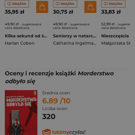
KSIĄŻKA
KSIĄŻKA
KSIĄŻKA
35,95 zł
30,75 zł
33,83 zł
49,90 zł
49,90 zł
52,99 zł
- sugerowana
- sugerowana
- sugerowa
cena detaliczna
cena detaliczna
cena detaliczna
Kilka sekund od śmierci
Seniorzy w natarciu. Emerycka szajka. Tom 1 wyd. 2026
Harlan Coben
Catharina Ingelman-Sundberg
Małgorzata Sta
Oceny i recenzje książki
Morderstwo
odbyło się
Średnia ocen:
6.89
/10
Liczba ocen:
320