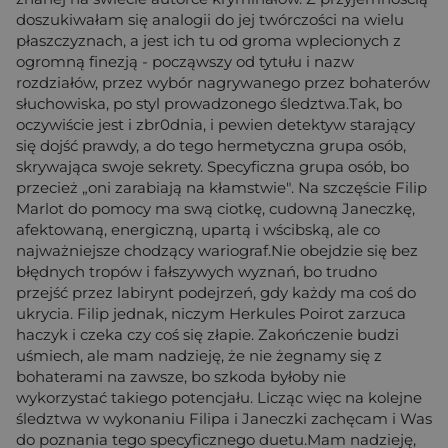
doszukiwałam się analogii do jej twórczości na wielu
płaszczyznach, a jest ich tu od groma wplecionych z
ogromną finezją - począwszy od tytułu i nazw
rozdziałów, przez wybór nagrywanego przez bohaterów
słuchowiska, po styl prowadzonego śledztwa.Tak, bo
oczywiście jest i zbr0dnia, i pewien detektyw starający
się dojść prawdy, a do tego hermetyczna grupa osób,
skrywająca swoje sekrety. Specyficzna grupa osób, bo
przecież „oni zarabiają na kłamstwie". Na szczęście Filip
Marlot do pomocy ma swą ciotkę, cudowną Janeczkę,
afektowaną, energiczną, upartą i wścibską, ale co
najważniejsze chodzący wariograf.Nie obejdzie się bez
błędnych tropów i fałszywych wyznań, bo trudno
przejść przez labirynt podejrzeń, gdy każdy ma coś do
ukrycia. Filip jednak, niczym Herkules Poirot zarzuca
haczyk i czeka czy coś się złapie. Zakończenie budzi
uśmiech, ale mam nadzieję, że nie żegnamy się z
bohaterami na zawsze, bo szkoda byłoby nie
wykorzystać takiego potencjału. Licząc więc na kolejne
śledztwa w wykonaniu Filipa i Janeczki zachęcam i Was
do poznania tego specyficznego duetu.Mam nadzieję,