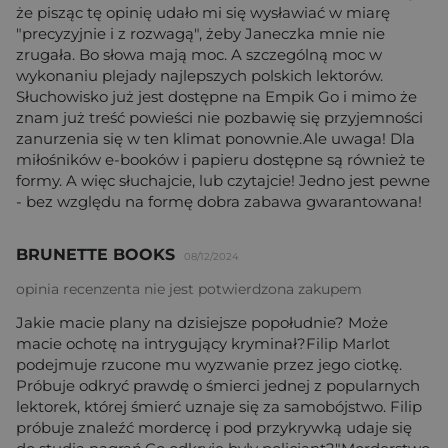
że pisząc tę opinię udało mi się wysławiać w miarę
"precyzyjnie i z rozwagą", żeby Janeczka mnie nie
zrugała. Bo słowa mają moc. A szczególną moc w
wykonaniu plejady najlepszych polskich lektorów.
Słuchowisko już jest dostępne na Empik Go i mimo że
znam już treść powieści nie pozbawię się przyjemności
zanurzenia się w ten klimat ponownie.Ale uwaga! Dla
miłośników e-booków i papieru dostępne są również te
formy. A więc słuchajcie, lub czytajcie! Jedno jest pewne
- bez względu na formę dobra zabawa gwarantowana!
BRUNETTE BOOKS
08/12/2024
opinia recenzenta nie jest potwierdzona zakupem
Jakie macie plany na dzisiejsze popołudnie? Może
macie ochotę na intrygujący kryminał?Filip Marlot
podejmuje rzucone mu wyzwanie przez jego ciotkę.
Próbuje odkryć prawdę o śmierci jednej z popularnych
lektorek, której śmierć uznaje się za samobójstwo. Filip
próbuje znaleźć mordercę i pod przykrywką udaje się