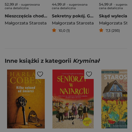
52,99 zł
44,99 zł
54,99 zł
- sugerowana
- sugerowana
- sugerowa
cena detaliczna
cena detaliczna
cena detaliczna
Nieszczęścia chodzą czwórkami. W siedlisku. Tom 4
Sekretny pokój. Godzina czarów
Małgorzata Starosta
Małgorzata Starosta
Małgorzata Sta
10,0 (1)
7,3 (293)
Inne książki z kategorii
Kryminał