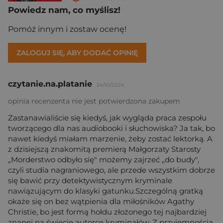
Powiedz nam, co myślisz!
Pomóż innym i zostaw ocenę!
ZALOGUJ SIĘ, ABY DODAĆ OPINIĘ
czytanie.na.platanie
24/10/2024
opinia recenzenta nie jest potwierdzona zakupem
Zastanawialiście się kiedyś, jak wygląda praca zespołu
tworzącego dla nas audiobooki i słuchowiska? Ja tak, bo
nawet kiedyś miałam marzenie, żeby zostać lektorką. A
z dzisiejszą znakomitą premierą Małgorzaty Starosty
„Morderstwo odbyło się" możemy zajrzeć „do budy",
czyli studia nagraniowego, ale przede wszystkim dobrze
się bawić przy detektywistycznym kryminale
nawiązującym do klasyki gatunku.Szczególną gratką
okaże się on bez wątpienia dla miłośników Agathy
Christie, bo jest formą hołdu złożonego tej najbardziej
znanej na świecie autorce kryminałów. Z przyjemnością