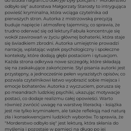
do studia nagrań.Co odkryje były policjant?"Morderstwo
odbyło się" autorstwa Małgorzaty Starosty to intrygująca
powieść kryminalna, która wciąga czytelnika od
pierwszych stron. Autorka z mistrzowską precyzją
buduje napięcie i atmosferę tajemnicy, co sprawia, że
trudno oderwać się od lektury.Fabuła koncentruje się
wokół zawirowań w życiu głównej bohaterki, która staje
się świadkiem zbrodni. Autorka umiejętnie prowadzi
narrację, wplatając wątek psychologiczny i społeczne
konteksty, które dodają głębi postaciom i sytuacjom.
Każda strona odkrywa nowe szczegóły, które składają
się na zaskakujące zakończenie. Styl pisania autorki jest
przystępny, a jednocześnie pełen wyrazistych opisów, co
pozwala czytelnikowi łatwo wyobrazić sobie miejsca i
emocje bohaterów. Autorka z wyczuciem, porusza się
po meandrach ludzkiej psychiki, ukazując motywacje
postaci, co dodaje realizmu całej opowieści. Warto
również zwrócić uwagę na warstwę literacką - książka
jest nie tylko kryminałem, ale także refleksją nad naturą
zła i konsekwencjami ludzkich wyborów. To sprawia, że
"Morderstwo odbyło się" jest lekturą, która skłania do
myślenia i pozostaje w pamięci na długo po jej