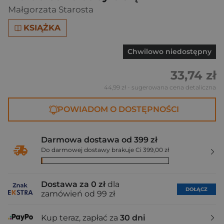
Małgorzata Starosta
KSIĄŻKA
Chwilowo niedostępny
33,74 zł
44,99 zł
- sugerowana cena detaliczna
POWIADOM O DOSTĘPNOŚCI
Darmowa dostawa od 399 zł
Do darmowej dostawy brakuje Ci 399,00 zł
Dostawa za 0 zł
dla
DOŁĄCZ
zamówień od 99 zł
Kup teraz, zapłać za
30 dni