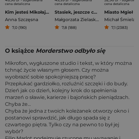
- sugerowana
- sugerowana
- sugerowa
cena detaliczna
cena detaliczna
cena detaliczna
Kim jesteś Mikołaju?
Stasiek, jeszcze chwilkę
Miasto Mgieł
Anna Szczęsna
Małgorzata Zielaskiewicz
Michał Śmielak
7,0 (190)
7,8 (188)
7,1 (2383)
O książce
Morderstwo odbyło się
Mikrofon, wygłuszone studio i tekst, w który można
tchnąć życie własnym głosem. Czy można
wyobrazić sobie spokojniejszą pracę?
Przepłukać gardziołko, rozluźnić szczęki i do budy.
Dzień jak co dzień, kolejny krok do spełnienia
marzeń o sławie, karierze i bajońskich pieniądzach.
Chyba że…
Chyba że jedna z twoich koleżanek otworzy okno i
postanowi sprawdzić, jak długo spada się z
czwartego piętra. Tylko czy na pewno to był jej
wybór?
Filip Marlot podejmuje rzucone mu wyzwanie i