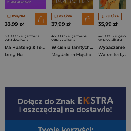
KSIĄŻKA
KSIĄŻKA
KSIĄŻKA
33,99 zł
37,99 zł
35,99 zł
39,99 zł
45,99 zł
42,99 zł
- sugerowana
- sugerowana
- sugerowa
cena detaliczna
cena detaliczna
cena detaliczna
Ma Huateng & Tencent. Historie sukcesu chińskich przedsiębiorców
W cieniu tamtych dni
Wybaczenie
Leng Hu
Magdalena Majcher
Weronika Łycz
Dołącz do
Znak
i oszczędzaj na dostawie!
Twoje korzyści: