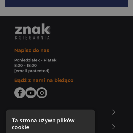
Napisz do nas
Poniedziałek - Piątek
8:00 - 18:00
[email protected]
Bądź z nami na bieżąco
O Księgarni Znak
Ta strona używa plików
cookie
Zakupy u nas