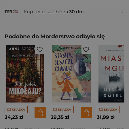
Kup teraz, zapłać za
30 dni
Podobne do Morderstwo odbyło się
KSIĄŻKA
KSIĄŻKA
KSIĄŻKA
34,23 zł
29,35 zł
31,99 zł
49,90 zł
49,99 zł
52,90 zł