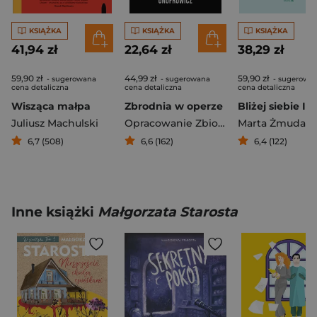
KSIĄŻKA
KSIĄŻKA
KSIĄŻKA
41,94 zł
22,64 zł
38,29 zł
59,90 zł
44,99 zł
59,90 zł
- sugerowana
- sugerowana
- sugerowa
cena detaliczna
cena detaliczna
cena detaliczna
Wisząca małpa
Zbrodnia w operze
Juliusz Machulski
Opracowanie Zbiorowe
6,7 (508)
6,6 (162)
6,4 (122)
Inne książki
Małgorzata Starosta