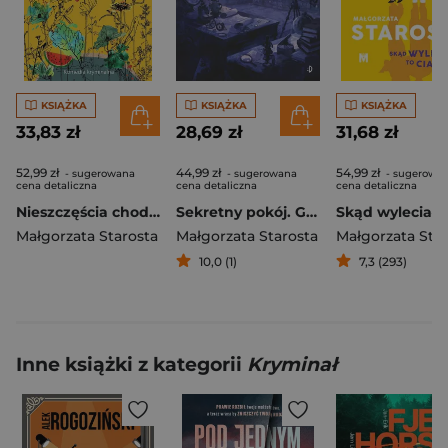
KSIĄŻKA
KSIĄŻKA
KSIĄŻKA
33,83 zł
28,69 zł
31,68 zł
52,99 zł
44,99 zł
54,99 zł
- sugerowana
- sugerowana
- sugerowa
cena detaliczna
cena detaliczna
cena detaliczna
Nieszczęścia chodzą czwórkami. W siedlisku. Tom 4
Sekretny pokój. Godzina czarów
Małgorzata Starosta
Małgorzata Starosta
Małgorzata Sta
10,0 (1)
7,3 (293)
Inne książki z kategorii
Kryminał