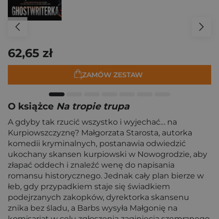
62,65 zł
ZAMÓW ZESTAW
O książce
Na tropie trupa
A gdyby tak rzucić wszystko i wyjechać… na
Kurpiowszczyznę? Małgorzata Starosta, autorka
komedii kryminalnych, postanawia odwiedzić
ukochany skansen kurpiowski w Nowogrodzie, aby
złapać oddech i znaleźć wenę do napisania
romansu historycznego. Jednak cały plan bierze w
łeb, gdy przypadkiem staje się świadkiem
podejrzanych zakopków, dyrektorka skansenu
znika bez śladu, a Barbs wysyła Małgonię na
komisariat w celu zgłoszenia zaginięcia szemranego