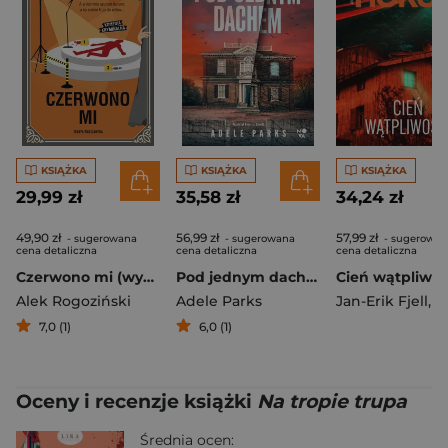
KSIĄŻKA
KSIĄŻKA
KSIĄŻKA
29,99 zł
35,58 zł
34,24 zł
49,90 zł
56,99 zł
57,99 zł
- sugerowana
- sugerowana
- sugerowan
cena detaliczna
cena detaliczna
cena detaliczna
Czerwono mi (wydanie rozszerzone)
Pod jednym dachem
Alek Rogoziński
Adele Parks
Jan-Erik Fjell
,
Jorn L
7,0 (1)
6,0 (1)
Oceny i recenzje książki
Na tropie trupa
Średnia ocen: