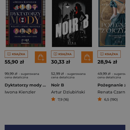
KSIĄŻKA
KSIĄŻKA
KSIĄŻKA
55,90 zł
30,33 zł
28,94 zł
99,99 zł
52,99 zł
49,99 zł
- sugerowana
- sugerowana
- sugerowa
cena detaliczna
cena detaliczna
cena detaliczna
Dyktatorzy mody Wzloty, upadki, skandale
Noir B
Iwona Kienzler
Artur Dziubiński
Renata Czarne
7,9 (16)
6,5 (190)