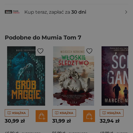
Kup teraz, zapłać za
30 dni
Podobne do Mumia Tom 7
KSIĄŻKA
KSIĄŻKA
KSIĄŻKA
30,99 zł
31,99 zł
32,94 zł
46,90 zł
56,99 zł
49,99 zł