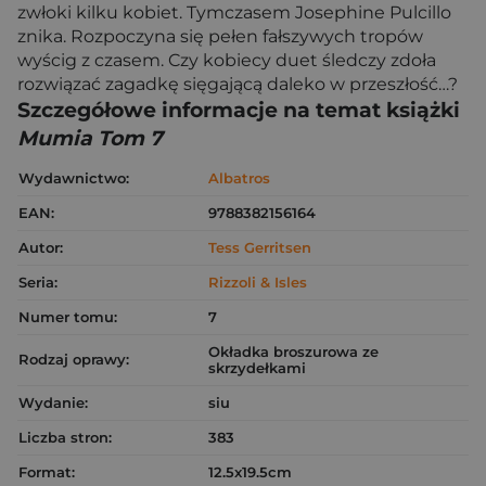
zwłoki kilku kobiet. Tymczasem Josephine Pulcillo
znika. Rozpoczyna się pełen fałszywych tropów
wyścig z czasem. Czy kobiecy duet śledczy zdoła
rozwiązać zagadkę sięgającą daleko w przeszłość…?
Szczegółowe informacje na temat książki
Mumia Tom 7
Wydawnictwo:
Albatros
EAN:
9788382156164
Autor:
Tess Gerritsen
Seria:
Rizzoli & Isles
Numer tomu:
7
Okładka broszurowa ze
Rodzaj oprawy:
skrzydełkami
Wydanie:
siu
Liczba stron:
383
Format:
12.5x19.5cm