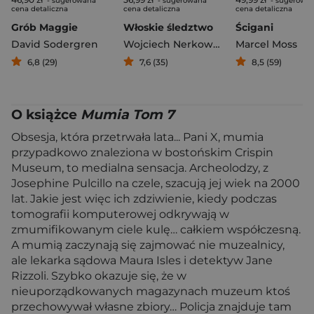
- sugerowana
- sugerowana
- sugerowa
cena detaliczna
cena detaliczna
cena detaliczna
Grób Maggie
Włoskie śledztwo
Ścigani
David Sodergren
Wojciech Nerkowski
Marcel Moss
6,8 (29)
7,6 (35)
8,5 (59)
O książce
Mumia Tom 7
Obsesja, która przetrwała lata... Pani X, mumia
przypadkowo znaleziona w bostońskim Crispin
Museum, to medialna sensacja. Archeolodzy, z
Josephine Pulcillo na czele, szacują jej wiek na 2000
lat. Jakie jest więc ich zdziwienie, kiedy podczas
tomografii komputerowej odkrywają w
zmumifikowanym ciele kulę… całkiem współczesną.
A mumią zaczynają się zajmować nie muzealnicy,
ale lekarka sądowa Maura Isles i detektyw Jane
Rizzoli. Szybko okazuje się, że w
nieuporządkowanych magazynach muzeum ktoś
przechowywał własne zbiory… Policja znajduje tam