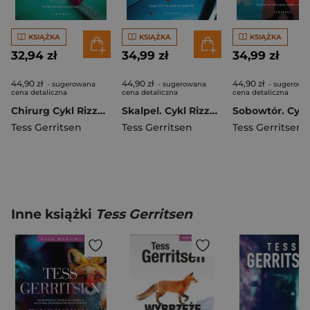
KSIĄŻKA
KSIĄŻKA
KSIĄŻKA
32,94 zł
34,99 zł
34,99 zł
44,90 zł
44,90 zł
44,90 zł
- sugerowana
- sugerowana
- sugerowa
cena detaliczna
cena detaliczna
cena detaliczna
Chirurg Cykl Rizzoli / Isles. Tom 1
Skalpel. Cykl Rizzoli Isles. Tom 2
Tess Gerritsen
Tess Gerritsen
Tess Gerritsen
Inne książki
Tess Gerritsen