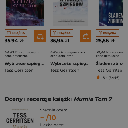
KSIĄŻKA
KSIĄŻKA
KSIĄŻKA
35,94 zł
35,94 zł
25,56 zł
49,90 zł
49,90 zł
39,99 zł
- sugerowana
- sugerowana
- sugerowa
cena detaliczna
cena detaliczna
cena detaliczna
Wybrzeże szpiegów. Klub Martini. Tom 1
Wybrzeże szpiegów Seria Klub Martini Tom 1 wydanie kolekcyjne
Śladem zbrodn
Tess Gerritsen
Tess Gerritsen
Tess Gerritsen
6,4 (3446)
Oceny i recenzje książki
Mumia Tom 7
Średnia ocen:
~
/10
Liczba ocen: