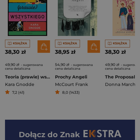
KSIĄŻKA
KSIĄŻKA
KSIĄŻKA
38,30 zł
38,95 zł
38,30 zł
49,90 zł
54,90 zł
49,90 zł
- sugerowana
- sugerowana
- sugerowa
cena detaliczna
cena detaliczna
cena detaliczna
Teoria (prawie) wszystkiego
Prochy Angeli
Kara Gnodde
McCourt Frank
Donna Marchet
7,2 (41)
8,0 (1433)
Dołącz do
Znak