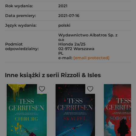
Rok wydania:
2021
Data premiery:
2021-07-16
Język wydania:
polski
Wydawnictwo Albatros Sp. z
o.o
Podmiot
Hlonda 2a/25
odpowiedzialny:
02-972 Warszawa
PL
e-mail:
[email protected]
Inne książki z serii Rizzoli & Isles