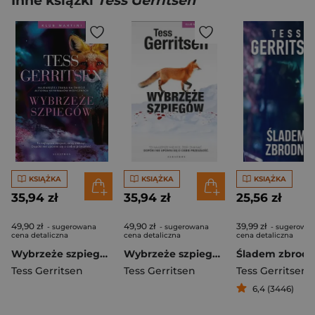
Inne książki
Tess Gerritsen
KSIĄŻKA
KSIĄŻKA
KSIĄŻKA
35,94 zł
35,94 zł
25,56 zł
49,90 zł
49,90 zł
39,99 zł
- sugerowana
- sugerowana
- sugerowa
cena detaliczna
cena detaliczna
cena detaliczna
Wybrzeże szpiegów. Klub Martini. Tom 1
Wybrzeże szpiegów Seria Klub Martini Tom 1 wydanie kolekcyjne
Śladem zbrodn
Tess Gerritsen
Tess Gerritsen
Tess Gerritsen
6,4 (3446)