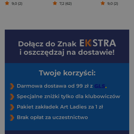
9,0 (2)
7,2 (62)
9,0 (2)
Dołącz do
Znak
i oszczędzaj na dostawie!
Twoje korzyści:
Darmowa dostawa od 99 zł z
Specjalne zniżki tylko dla klubowiczów
Pakiet zakładek Art Ladies za 1 zł
Brak opłat za uczestnictwo