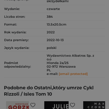
skrzydełkami
Wydanie:
czwarte
Liczba stron:
384
Format:
13.5x20.5cm
Rok wydania:
2022
Data premiery:
2022-10-13
Język wydania:
polski
Wydawnictwo Albatros Sp. z
o.o
Podmiot
Hlonda 2a/25
odpowiedzialny:
02-972 Warszawa
PL
e-mail:
[email protected]
Podobne do Ostatni,który umrze Cykl
Rizzoli / Isles Tom 10