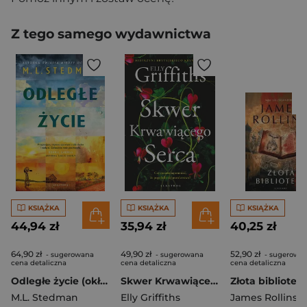
Z tego samego wydawnictwa
KSIĄŻKA
KSIĄŻKA
KSIĄŻKA
44,94 zł
35,94 zł
40,25 zł
64,90 zł
49,90 zł
52,90 zł
- sugerowana
- sugerowana
- sugerowa
cena detaliczna
cena detaliczna
cena detaliczna
Odległe życie (okładka twarda)
Skwer Krwawiącego Serca
M.L. Stedman
Elly Griffiths
James Rollins