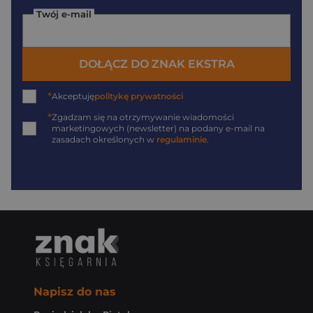
Twój e-mail
DOŁĄCZ DO ZNAK EKSTRA
*
Akceptuję
politykę prywatności
*
Zgadzam się na otrzymywanie wiadomości
marketingowych (newsletter) na podany
e-mail
na
zasadach określonych w
regulaminie
.
Napisz do nas