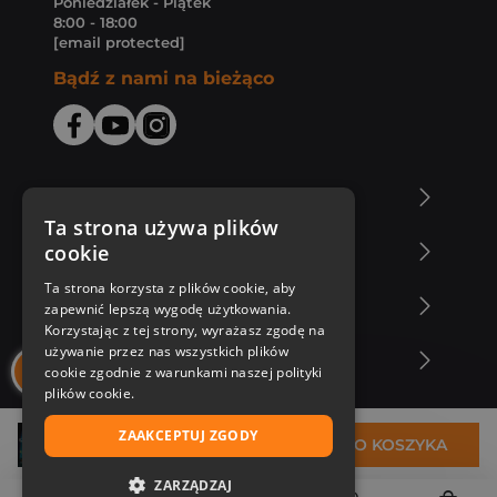
Poniedziałek - Piątek
8:00 - 18:00
[email protected]
Bądź z nami na bieżąco
O Księgarni Znak
Ta strona używa plików
cookie
Zakupy u nas
Ta strona korzysta z plików cookie, aby
Nasza oferta
zapewnić lepszą wygodę użytkowania.
Korzystając z tej strony, wyrażasz zgodę na
używanie przez nas wszystkich plików
Nasi autorzy
cookie zgodnie z warunkami naszej polityki
plików cookie.
ZAAKCEPTUJ ZGODY
32,94 zł
DO KOSZYKA
ZARZĄDZAJ